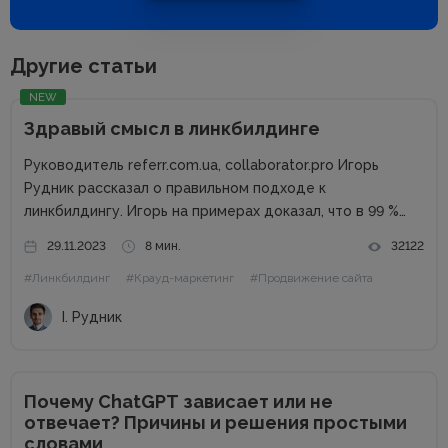
Другие статьи
NEW
Здравый смысл в линкбилдинге
Руководитель referr.com.ua, collaborator.pro Игорь
Рудник рассказал о правильном подходе к
линкбилдингу. Игорь на примерах доказал, что в 99 %
случаях PBN не нужны. Основные методы линкбилдинга
29.11.2023
8 мин.
32122
Сайты можно продвигать множеством способов, среди
#Линкбилдинг
#Крауд-маркетинг
#Продвижение сайта
которых есть и PBN. При этом PBN разделяются...
І. Рудник
Почему ChatGPT зависает или не
отвечает? Причины и решения простыми
словами