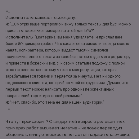
«..
Исполнитель называет свою цену.
Я:
“...Смотрю ваше портфолио и вижу только тексты для b2c, можно
прислать несколько примеров статей для b2b?"
Исполнитель:
“Екатерина, вы меня удивляете. Я прислал вам
более 80 примеров работ. Что касается стоимости, всегда можно
нанять копирайтера, который выдаст тысячи символов
полуосмысленного текста за копейки, потом отдать его редактору
и привести в божеский вид. Я к своим статьям подхожу с полной
ответственностью, потому что это моя репутация, которая
зарабатывается годами и теряется за минуты. Нет ни одного
недовольного клиента, который со мной сотрудничал. Думаю, что
первый текст можно написать про одно из перспективных
направлений таргетированной рекламы.”
Я:
“Нет, спасибо, это тема не для нашей аудитории.”
..»
Что тут происходит? Стандартный вопрос о релевантных
примерах работ вызывает негатив – человек переводит
общение в личную плоскость, пытается надавить на эмоции,