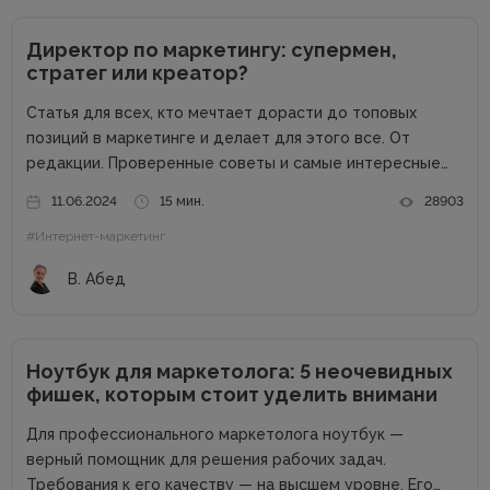
Директор по маркетингу: супермен,
стратег или креатор?
Статья для всех, кто мечтает дорасти до топовых
позиций в маркетинге и делает для этого все. От
редакции. Проверенные советы и самые интересные
кейсы собрали для вас в одном месте! Подписывайтесь
11.06.2024
15 мин.
28903
на наш телеграм-канал и получайте каждую неделю
#Интернет-маркетинг
новую порцию...
В. Абед
Ноутбук для маркетолога: 5 неочевидных
фишек, которым стоит уделить внимани
Для профессионального маркетолога ноутбук —
верный помощник для решения рабочих задач.
Требования к его качеству — на высшем уровне. Его