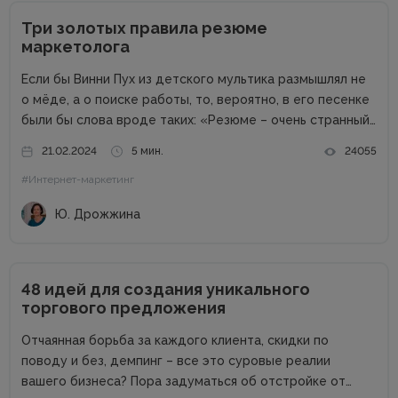
Три золотых правила резюме
маркетолога
Если бы Винни Пух из детского мультика размышлял не
о мёде, а о поиске работы, то, вероятно, в его песенке
были бы слова вроде таких: «Резюме – очень странный
предмет. Вот оно есть, а откликов нет». Дело в том,
21.02.2024
5 мин.
24055
что...
#Интернет-маркетинг
Ю. Дрожжина
48 идей для создания уникального
торгового предложения
Отчаянная борьба за каждого клиента, скидки по
поводу и без, демпинг – все это суровые реалии
вашего бизнеса? Пора задуматься об отстройке от