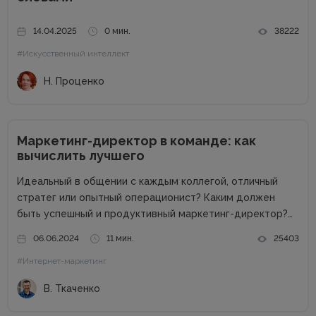
14.04.2025
0 мин.
38222
#Искусственный интеллект
Н. Проценко
Маркетинг-директор в команде: как
вычислить лучшего
Идеальный в общении с каждым коллегой, отличный
стратег или опытный операционист? Каким должен
быть успешный и продуктивный маркетинг-директор?
Об этом в рамках онлайн-конференции Marketing
06.06.2024
11 мин.
25403
Directors Day рассказал Виталий Ткаченко. Виталий –
#Интернет-маркетинг
соучредитель Tkachenko & Myroniuk Marketing Agency,
имеет огромный опыт...
В. Ткаченко