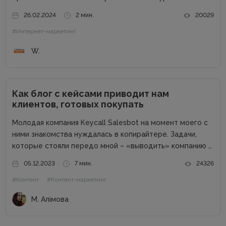
возможности пропорциональны профессиональным
26.02.2024
2 мин.
20029
успехам. Добротный комплект «железа» — даже не
#Интернет-маркетинг
обсуждается. Без продвинутого процессора, топовой
графики и внушительного запаса постоянной...
W.
Как блог с кейсами приводит нам
клиентов, готовых покупать
Молодая компания Keycall Salesbot на момент моего с
ними знакомства нуждалась в копирайтере. Задачи,
которые стояли передо мной – «выводить» компанию в
свет. Писать о компании и для компании. Задача
05.12.2023
7 мин.
24326
несколько размытая, но все же ясная – мне
#Контент
#Контент-маркетинг
предлагалась позиция...
М. Алімова