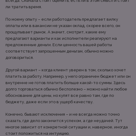
всегда. Сначала стоит оценить, есть ли в этом смысл и стоит
ли тратить время.
По моему опыту – если работодатель предлагает вилку
оплаты или в вакансии не указан оклад, скорее всего, он
прощупывает рынок. А значит, смотрит, какие ему
предлагают варианты и как исполнители реагируют на
предложенные деньги. Если ценность вашей работы
соответствует запрошенным деньгам, обычно можно
договориться.
Другой вариант – когда клиент уверен в том, сколько хочет
платить за работу. Например, у него ограничен бюджет или он
внутренне не готов платить больше какой-то суммы. Здесь
долго торговаться обычно бесполезно – можно найти любое
обоснование для цены, но купят все равно там, где по
бюджету, даже если это в ущерб качеству.
Конечно, бывают исключения – и не всегда можно точно
сказать, где дело закончится успехом, а где неудачей. Тут
многое зависит от конкретной ситуации и, наверное, иногда
стоит положиться на интуицию.