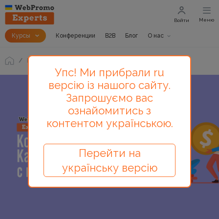
Меню
Войти
Курсы
Конференции
B2B
Блог
О нас
Блог
Стоит ли торговаться с клиентом
Упс! Ми прибрали ru
версію із нашого сайту.
Запрошуємо вас
ознайомитись з
контентом українською.
Перейти на
українську версію