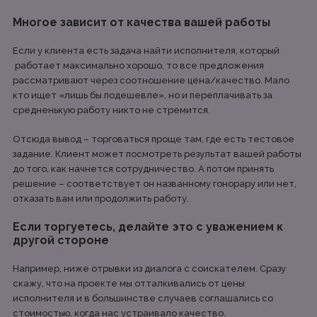
Многое зависит от качества вашей работы
Если у клиента есть задача найти исполнителя, который
работает максимально хорошо, то все предложения
рассматривают через соотношение цена/качество. Мало
кто ищет «лишь бы подешевле», но и переплачивать за
средненькую работу никто не стремится.
Отсюда вывод – торговаться проще там, где есть тестовое
задание. Клиент может посмотреть результат вашей работы
до того, как начнется сотрудничество. А потом принять
решение – соответствует он названному гонорару или нет,
отказать вам или продолжить работу.
Если торгуетесь, делайте это с уважением к
другой стороне
Например, ниже отрывки из диалога с соискателем. Сразу
скажу, что на проекте мы отталкивались от цены
исполнителя и в большинстве случаев соглашались со
стоимостью, когда нас устраивало качество.