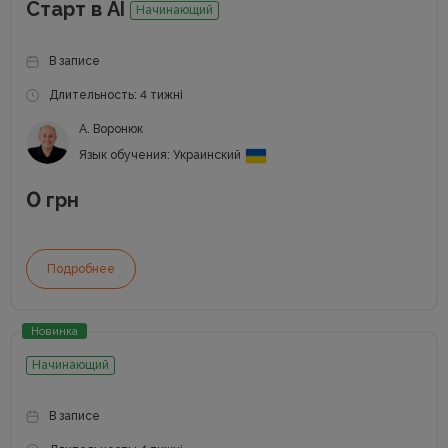
Старт в АІ
Начинающий
В записе
Длительность: 4 тижні
А. Воронюк
Язык обучения: Украинский
0
грн
Подробнее
Новинка
Начинающий
В записе