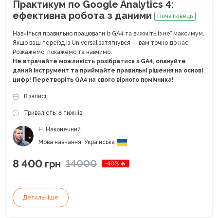
Практикум по Google Analytics 4:
ефективна робота з даними
Початківець
Навчіться правильно працювати із GA4 та вижміть із неї максимум.
Якщо ваш переїзд із Universal затягнувся — вам точно до нас!
Розкажемо, покажемо та навчимо.
Не втрачайте можливість розібратися з GA4, опануйте
даний інструмент та приймайте правильні рішення на основі
цифр! Перетворіть GA4 на свого вірного помічника!
В записі
Тривалість: 8 тижнів
Н. Наконечний
Мова навчання: Українська
8 400
14000
грн
-40% 🔥
Детальніше