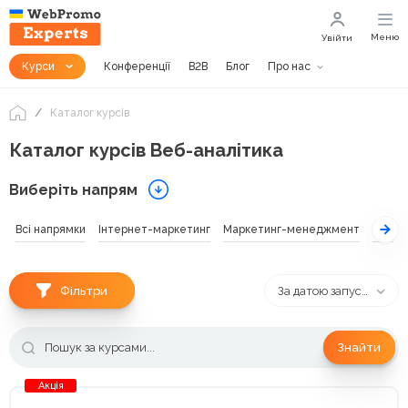
Меню
Увійти
Курси
Конференції
B2B
Блог
Про нас
Каталог курсів
Каталог курсів Веб-аналітика
Виберіть напрям
Всі напрямки
Інтернет-маркетинг
Маркетинг-менеджмент
SEO
Фільтри
За датою запуску
Знайти
Акція