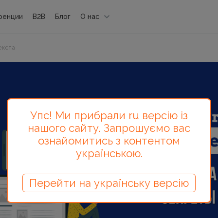
ренции
B2B
Блог
О нас
екста
Упс! Ми прибрали ru версію із
нашого сайту. Запрошуємо вас
ознайомитись з контентом
українською.
Перейти на українську версію