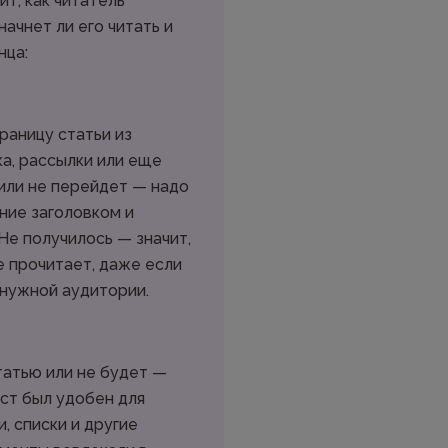
ит, как читатель
начнет ли его читать и
нца:
раницу статьи из
ка, рассылки или еще
или не перейдет — надо
ние заголовком и
Не получилось — значит,
е прочитает, даже если
 нужной аудитории.
татью или не будет —
кст был удобен для
и, списки и другие