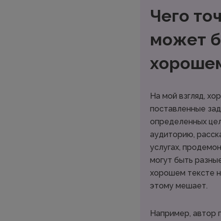
Чего то
может б
хорошем
На мой взгляд, х
поставленные зад
определенных цел
аудиторию, расск
услугах, продемо
могут быть разные
хорошем тексте н
этому мешает.
Например, автор 