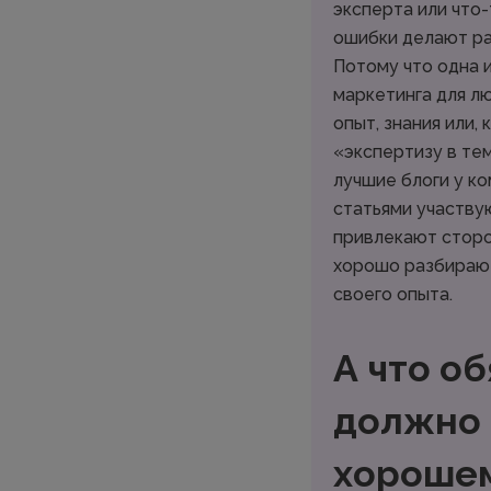
эксперта или что
ошибки делают р
Потому что одна 
маркетинга для л
опыт, знания или, 
«экспертизу в те
лучшие блоги у ко
статьями участву
привлекают сторо
хорошо разбирают
своего опыта.
А что о
должно 
хорошем