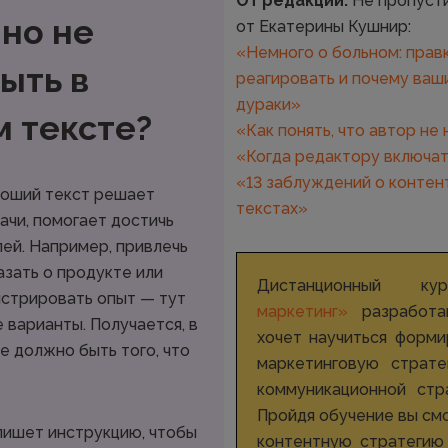
От редакции.
Не пропусти
чно не
от Екатерины Кушнир:
«Немного о больном: правк
ыть в
реагировать и почему ваш
дураки»
 тексте?
«Как понять, что автор не
«Когда редактору включа
«13 заблуждений о контен
ороший текст решает
текстах»
ачи, помогает достичь
ей. Например, привлечь
азать о продукте или
Дистанционный 
нстрировать опыт — тут
маркетинг»
разработа
 варианты. Получается, в
хочет научиться форми
е должно быть того, что
маркетинговую страте
коммуникационной стр
Пройдя обучение вы см
пишет инструкцию, чтобы
контентную стратегию