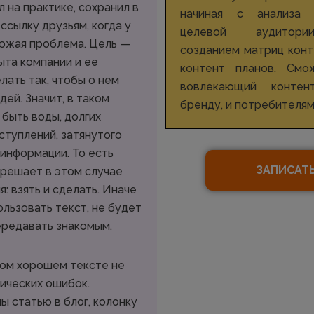
 на практике, сохранил в
начиная с анализа 
 ссылку друзьям, когда у
целевой аудитории
хожая проблема. Цель —
созданием матриц конт
ыта компании и ее
контент планов. Смо
лать так, чтобы о нем
вовлекающий контен
ей. Значит, в таком
бренду, и потребителям
быть воды, долгих
ступлений, затянутого
 информации. То есть
ЗАПИСАТ
е решает в этом случае
: взять и сделать. Иначе
льзовать текст, не будет
ередавать знакомым.
бом хорошем тексте не
ических ошибок.
ы статью в блог, колонку