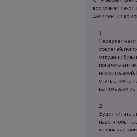
От упаковки завис
воспримет текст, 
дочитает ли до ко
Перейдет на ст
соцсетей, поис
откуда-нибудь 
привлечь внима
иллюстрацией. 
статью никто н
вы показали ее
Будет читать с
надо, чтобы те
чтения, картинк