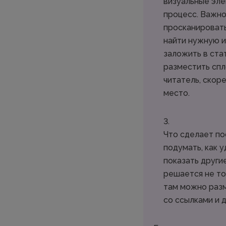
визуальные эле
процесс. Важно
просканировать
найти нужную 
заложить в ста
разместить спл
читатель, скоре
место.
Что сделает по
подумать, как у
показать други
решается не то
там можно разм
со ссылками и 