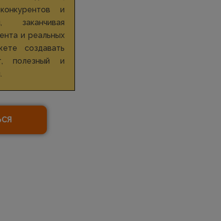
конкурентов и
, заканчивая
ента и реальных
жете создавать
т, полезный и
.
ЬСЯ