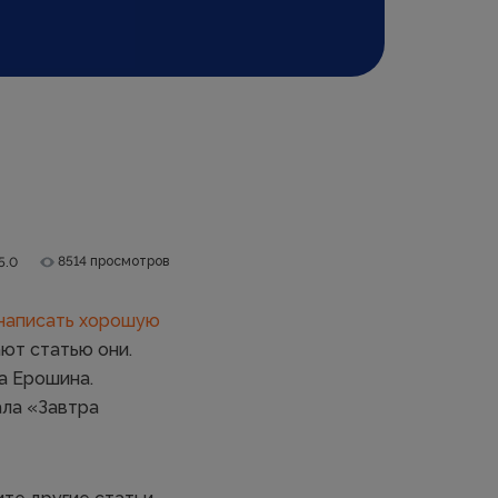
8514 просмотров
5.0
написать хорошую
ают статью они.
а Ерошина.
ала «Завтра