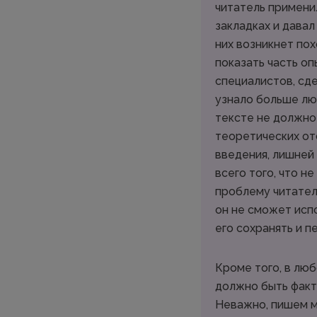
читатель применил
закладках и давал
них возникнет по
показать часть оп
специалистов, сде
узнало больше люд
тексте не должно 
теоретических от
введения, лишней
всего того, что н
проблему читателя
он не сможет испо
его сохранять и п
Кроме того, в лю
должно быть факт
Неважно, пишем м