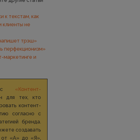
те другие статьи
и к текстам, как
и клиенты не
 напишет трэш»
ть перфекционизм»
т-маркетинге и
курс
«Контент-
н для тех, кто
ровать контент-
гию согласно с
атегией бренда.
ожете создавать
 от «А» до «Я»,