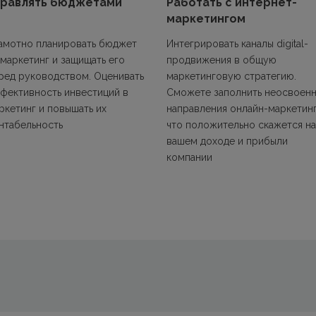
правлять бюджетами
Работать с интернет-
маркетингом
амотно планировать бюджет
Интегрировать каналы digital-
 маркетинг и защищать его
продвижения в общую
ред руководством. Оценивать
маркетинговую стратегию.
фективность инвестиций в
Сможете заполнить неосвоен
ркетинг и повышать их
направления онлайн-маркетинг
нтабельность
что положительно скажется на
вашем доходе и прибыли
компании