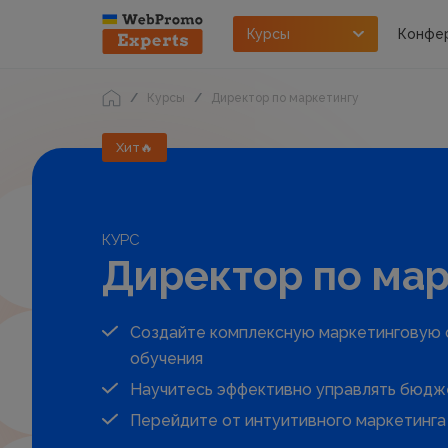
Курсы
Конфе
Курсы
Директор по маркетингу
Хит🔥
КУРС
Директор по мар
Создайте комплексную маркетинговую с
обучения
Научитесь эффективно управлять бюдж
Перейдите от интуитивного маркетинга 