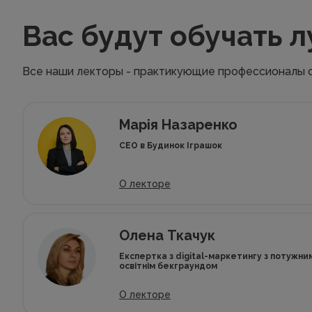
Вас будут обучать 
Все наши лекторы - практикующие профессионалы 
Марія Назаренко
CEO в Будинок Іграшок
О лекторе
Олена Ткачук
Експертка з digital-маркетингу з потужн
освітнім бекграундом
О лекторе