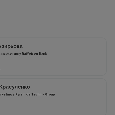
узирьова
 маркетингу Raiffeisen Bank
е
Красуленко
arketing у Pyramida Technik Group
е