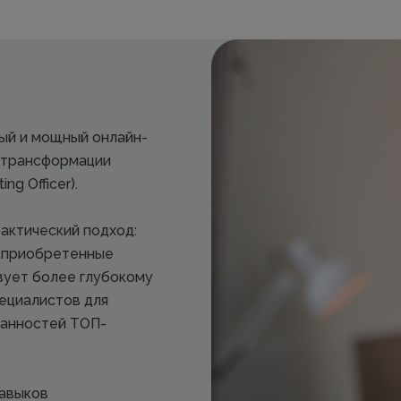
ный и мощный онлайн-
й трансформации
g Officer).
актический подход:
ь приобретенные
твует более глубокому
ециалистов для
занностей ТОП-
навыков