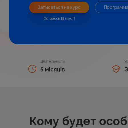
Записаться на курс
Программ
Осталось
15
мест!
Длительность:
Ур
5 місяців
Э
Кому будет особ