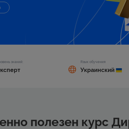
а
овень знаний:
Язык обучения
ксперт
Украинский
енно полезен курс Ди