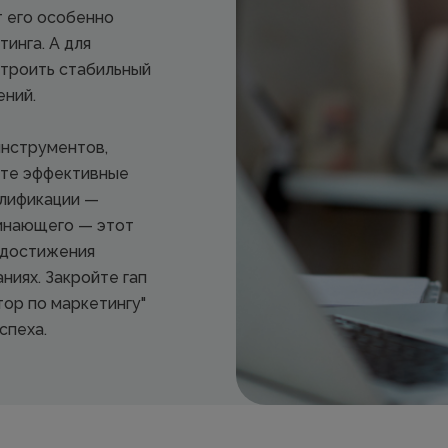
т его особенно
инга. А для
строить стабильный
ений.
инструментов,
йте эффективные
алификации —
чинающего — этот
 достижения
ниях. Закройте гап
ор по маркетингу"
спеха.