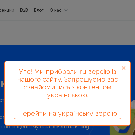
ренции
B2B
Блог
О нас
×
Упс! Ми прибрали ru версію із
нашого сайту. Запрошуємо вас
кетингу
ознайомитись з контентом
українською.
тратегию всего за 5 месяцев
Перейти на українську версію
етами и командой
к полноценному data driven marketing