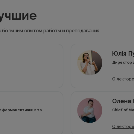
лучшие
с большим опытом работы и преподавания
Юлія П
Директор з
О лектор
Олена 
им фармацевтичним та
Chief of M
О лектор