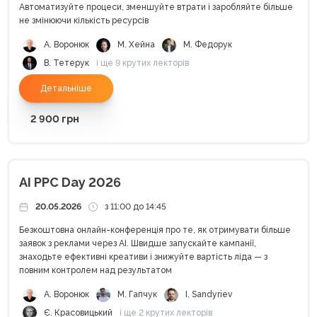
Автоматизуйте процеси, зменшуйте втрати і заробляйте більше
не змінюючи кількість ресурсів
А. Воронюк
М. Хейна
М. Федорук
В. Тетерук
і ще 9 крутих лекторів
Детальніше
2 900
грн
AI PPC Day 2026
20.05.2026
з 11:00 до 14:45
Безкоштовна онлайн-конференція про те, як отримувати більше
заявок з реклами через AI. Швидше запускайте кампанії,
знаходьте ефективні креативи і знижуйте вартість ліда — з
повним контролем над результатом
А. Воронюк
М. Гапчук
I. Sandyriev
Є. Красовицький
і ще 2 крутих лекторів