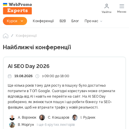
Меню
Увійти
Курси
Конференції
B2B
Блог
Про нас
Конференції
Найближчі конференції
AI SEO Day 2026
19.08.2026
з 09:00 до 18:00
Ще кілька років тому для росту в пошуку було достатньо
потрапити в ТОП Google. Сьогодні користувач може отримати
відповідь від AI і навіть не перейти на сайт. На AI SEO Day
розберемо, як змінюється пошук і що робити бізнесу та SEO-
фахівцям, щоб не втрачати трафік у новій реальності.
А. Воронюк
С. Кокшаров
І. Рудник
В. Моргун
і ще 6 крутих лекторів