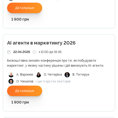
Детальніше
1 900
грн
AI агенти в маркетингу 2026
22.04.2026
з 11:00 до 15:45
Безкоштовна онлайн-конференція про те, як побудувати
маркетинг, у якому частину рішень і дій виконують AI-агенти.
А. Воронюк
О. Четиріна
В. Тетерук
О. Чекалов
і ще 4 крутих лекторів
Детальніше
1 900
грн