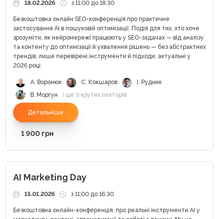
18.02.2026
з 11:00 до 18:30
Безкоштовна онлайн SEO-конференція про практичне
застосування AI в пошуковій оптимізації. Подія для тих, хто хоче
зрозуміти, як нейромережі працюють у SEO-задачах — від аналізу
та контенту до оптимізації й ухвалення рішень — без абстрактних
трендів, лише перевірені інструменти й підходи, актуальні у
2026 році
А. Воронюк
С. Кокшаров
І. Рудник
В. Моргун
і ще 9 крутих лекторів
Детальніше
1 900
грн
AI Marketing Day
15.01.2026
з 11:00 до 16:30
Безкоштовна онлайн-конференція, про реальні інструменти АІ у