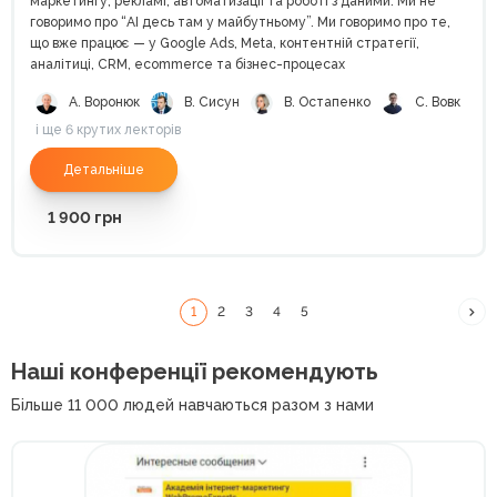
маркетингу, рекламі, автоматизації та роботі з даними. Ми не
говоримо про “AI десь там у майбутньому”. Ми говоримо про те,
що вже працює — у Google Ads, Meta, контентній стратегії,
аналітиці, CRM, ecommerce та бізнес-процесах
А. Воронюк
В. Сисун
В. Остапенко
С. Вовк
і ще 6 крутих лекторів
Детальніше
1 900
грн
1
2
3
4
5
Наші конференції рекомендують
Більше 11 000 людей навчаються разом з нами