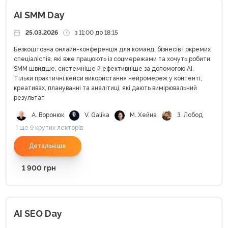
AI SMM Day
25.03.2026
з 11:00 до 18:15
Безкоштовна онлайн-конференція для команд, бізнесів і окремих
спеціалістів, які вже працюють із соцмережами та хочуть робити
SMM швидше, системніше й ефективніше за допомогою AI.
Тільки практичні кейси використання нейромереж у контенті,
креативах, плануванні та аналітиці, які дають вимірювальний
результат
А. Воронюк
V. Galika
М. Хейна
З. Лобод
і ще 9 крутих лекторів
Детальніше
1 900
грн
AI SEO Day