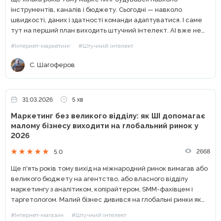
інструментів, каналів і бюджету. Сьогодні — навколо
швидкості, даних і здатності команди адаптуватися. І саме
тут на перший план виходить штучний інтелект. AI вже не
виглядає як «експеримент» або «цікава новинка». У
#Інтернет-маркетинг
#Штучний інтелект
багатьох...
С. Шагоферов
31.03.2026
5 хв
Маркетинг без великого відділу: як ШІ допомагає
малому бізнесу виходити на глобальний ринок у
2026
2668
5.0
Ще п'ять років тому вихід на міжнародний ринок вимагав або
великого бюджету на агентство, або власного відділу
маркетингу з аналітиком, копірайтером, SMM-фахівцем і
таргетологом. Малий бізнес дивився на глобальні ринки як
на щось недосяжне: надто дорого і надто ризиковано. У...
#Інтернет-магазин
#Штучний інтелект