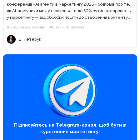
конференції «AI агенти в маркетингу 2026» розповів про те,
як AI-помічники можуть закривати до 50% рутинних процесів
у маркетингу — від обробки пошти до створення контенту
та автоматизації аналітики. Сьогодні штучний інтелект уже...
#Інтернет-маркетинг
#Штучний інтелект
В. Тетерук
Підписуйтесь на Telegram-канал, щоб бути в
курсі новин маркетингу!