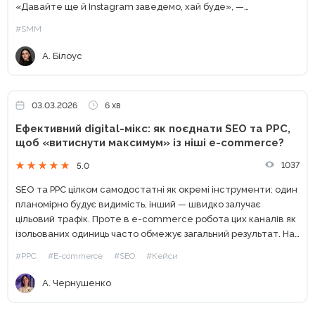
«Давайте ще й Instagram заведемо, хай буде», —
найчастіший запит, який я отримувала як СММ-експерт до
#SMM
2020 року....
А. Білоус
03.03.2026
6 хв
Ефективний digital-мікс: як поєднати SEO та PPC,
щоб «витиснути максимум» із ніші e-commerce?
1037
5.0
SEO та PPC цілком самодостатні як окремі інструменти: один
планомірно будує видимість, інший — швидко залучає
цільовий трафік. Проте в e-commerce робота цих каналів як
ізольованих одиниць часто обмежує загальний результат. На
прикладі кейсу Webpromo та Samsung Experience Store
#PPC
#E-commerce
#SEO
#Кейси
розберемо,...
А. Чернушенко