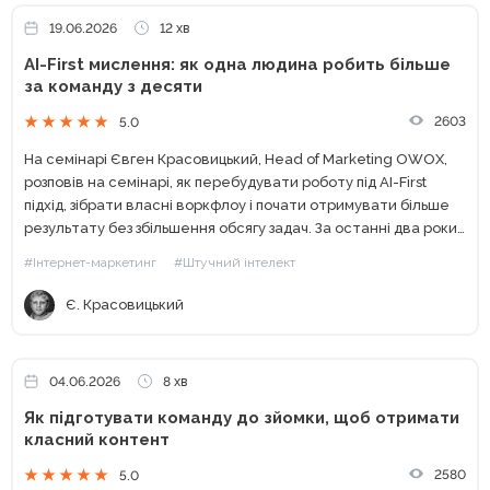
19.06.2026
12 хв
AI-First мислення: як одна людина робить більше
за команду з десяти
2603
5.0
На семінарі Євген Красовицький, Head of Marketing OWOX,
розповів на семінарі, як перебудувати роботу під AI-First
підхід, зібрати власні воркфлоу і почати отримувати більше
результату без збільшення обсягу задач. За останні два роки
штучний інтелект перестав бути просто помічником. Для...
#Інтернет-маркетинг
#Штучний інтелект
Є. Красовицький
04.06.2026
8 хв
Як підготувати команду до зйомки, щоб отримати
класний контент
2580
5.0