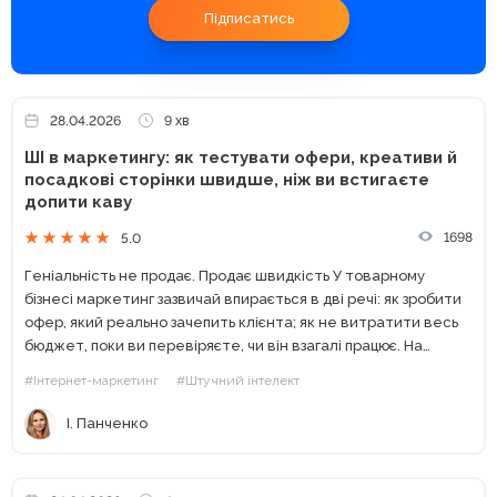
Підписатись
28.04.2026
9 хв
ШІ в маркетингу: як тестувати офери, креативи й
посадкові сторінки швидше, ніж ви встигаєте
допити каву
1698
5.0
Геніальність не продає. Продає швидкість У товарному
бізнесі маркетинг зазвичай впирається в дві речі: як зробити
офер, який реально зачепить клієнта; як не витратити весь
бюджет, поки ви перевіряєте, чи він взагалі працює. На
практиці у багатьох малих і середніх...
#Інтернет-маркетинг
#Штучний інтелект
І. Панченко