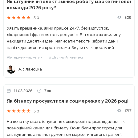
Як штучний інтелект змінює роботу маркетингової
команди 2026 року?
809
5.0
Уявіть працівника, який працює 24/7, без відпусток,
лікарняних і фрази «я не в ресурсі». Він може за хвилину
накидати десятки ідей, написати тексти, зібрати дані і
навіть допомогти з креативами. Звучить як ідеальний
співробітник, правда? Перша думка, ChatGPT. Але сьогодні...
#Інтернет-маркетинг
#Штучний інтелект
А. Яланська
11.03.2026
7 хв
Як бізнесу просуватися в соцмережах у 2026 році
1717
5.0
На початку свого існування соцмережі не розглядалися як
повноцінний канал для бізнесу. Вони були простором для
спілкування, а не інструментом маркетингової стратегії.