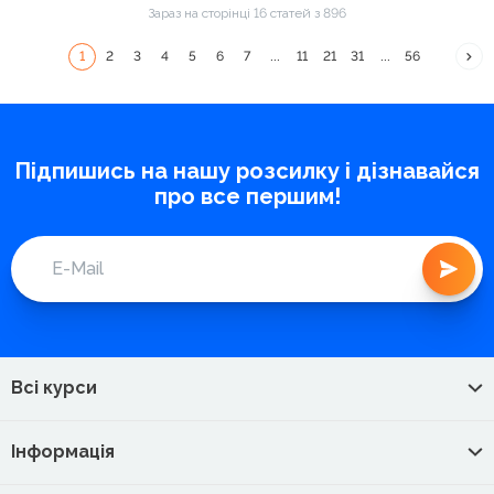
Зараз на сторінці 16 статей з 896
1
2
3
4
5
6
7
...
11
21
31
...
56
Підпишись на нашу розсилку і дізнавайся
про все першим!
Всі курси
Інформація