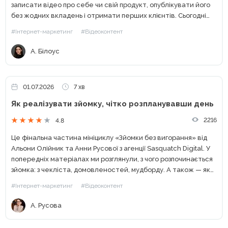
записати відео про себе чи свій продукт, опублікувати його
без жодних вкладень і отримати перших клієнтів. Сьогодні
ситуація кардинально змінилася. Кількість контенту зросла в
#Інтернет-маркетинг
#Відеоконтент
рази,...
А. Білоус
01.07.2026
7 хв
Як реалізувати зйомку, чітко розпланувавши день
2216
4.8
Це фінальна частина мініциклу «Зйомки без вигорання» від
Альони Олійник та Анни Русової з агенції Sasquatch Digital. У
попередніх матеріалах ми розглянули, з чого розпочинається
зйомка: з чекліста, домовленостей, мудборду. А також — як
підготувати команду, реквізит, локацію, не витративши...
#Інтернет-маркетинг
#Відеоконтент
А. Русова