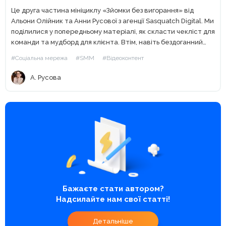
Це друга частина мініциклу «Зйомки без вигорання» від
Альони Олійник та Анни Русової з агенції Sasquatch Digital. Ми
поділилися у попередньому матеріалі, як скласти чекліст для
команди та мудборд для клієнта. Втім, навіть бездоганний
мудборд не допоможе, якщо щось залишилося...
#Соціальна мережа
#SMM
#Відеоконтент
А. Русова
Бажаєте стати автором?
Надсилайте нам свої статті!
Детальніше