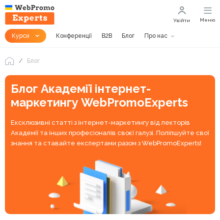
Меню
Увійти
Курси
Конференції
B2B
Блог
Про нас
Блог
Блог Академії інтернет-
маркетингу WebPromoExperts
Ексклюзивні статті з інтернет-маркетингу від лекторів
Академії та інших професіоналів своєї галузі. Поліпшуйте свої
знання та ставайте експертами разом з WebPromoExperts!