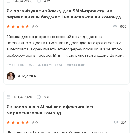
24.04.2026
4 хв
Як організувати зйомку для SMM-проєкту, не
перевищивши бюджет і не виснаживши команду
608
5.0
Зйомка для соцмереж на перший погляд здається
нескладною. Достатньо знайти досвідченого фотографа /
відеографа й орендувати атмосферну локацію, а з рештою
розберемося в процесі. Втім, як виявляється згодом… Цілком
можливі перевитрати бюджету. Якщо не вистачає
#Facebook
#Соціальна мережа
#Instagram
реквізиту, техніки чи коштів для...
А. Русова
10.04.2026
8 хв
Як навчання з AI змінює ефективність
маркетингових команд
614
5.0
Ще кілька років тому маркетинг будувався навколо