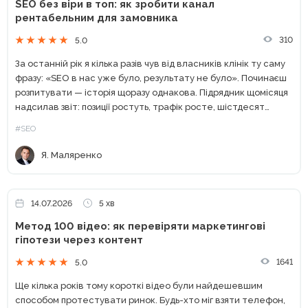
SEO без віри в топ: як зробити канал
рентабельним для замовника
310
5.0
За останній рік я кілька разів чув від власників клінік ту саму
фразу: «SEO в нас уже було, результату не було». Починаєш
розпитувати — історія щоразу однакова. Підрядник щомісяця
надсилав звіт: позиції ростуть, трафік росте, шістдесят
технічних помилок з аудиту...
#SEO
Я. Маляренко
14.07.2026
5 хв
Метод 100 відео: як перевіряти маркетингові
гіпотези через контент
1641
5.0
Ще кілька років тому короткі відео були найдешевшим
способом протестувати ринок. Будь-хто міг взяти телефон,