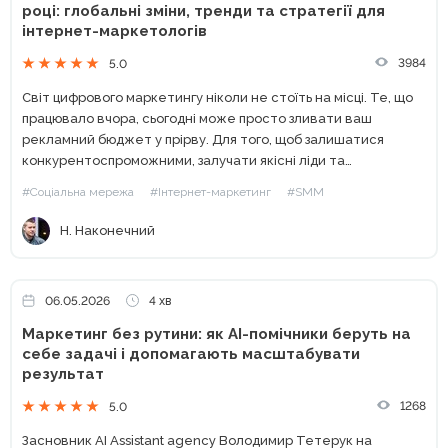
році: глобальні зміни, тренди та стратегії для
інтернет-маркетологів
3984
5.0
Світ цифрового маркетингу ніколи не стоїть на місці. Те, що
працювало вчора, сьогодні може просто зливати ваш
рекламний бюджет у прірву. Для того, щоб залишатися
конкурентоспроможними, залучати якісні ліди та
масштабувати бізнес, інтернет-маркетологу критично
#Соціальна мережа
#Інтернет-маркетинг
#SMM
важливо тримати руку на пульсі статистичних...
Н. Наконечний
06.05.2026
4 хв
Маркетинг без рутини: як AI-помічники беруть на
себе задачі і допомагають масштабувати
результат
1268
5.0
Засновник AI Assistant agency Володимир Тетерук на