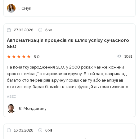
І. Смук
27.03.2026
6 хв
Автоматизація процесів як шлях успіху сучасного
SEO
1081
5.0
На початку зародження SEO, у 2000 роках майже кожний
крок оптимізації створювався вручну. В той час, наприклад
багато хто перевіряв вручну позиції сайту або аналізував
статистику. Зараз більшість таких функцій автоматизовано
великими компаніями по типу Ahrefs, Semrush або Serpstat. І...
#SEO
Є. Молдовану
16.03.2026
6 хв