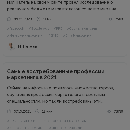
Нил Патель на своем сайте провел исследование о
рекламном бюджете маркетологов со всего мира на
2023 год. Поскольку экономика находится в
09.01.2023
11 мин.
7563
подвешенном состоянии из-за набирающей обороты
#Facebook
#Google Ads
#PPC
#Социальная сеть
инфляции, войны, роста процентных ставок и других
факторов,...
#Интернет-маркетинг
#SMO
#Email-маркетинг
Н. Патель
Самые востребованные профессии
маркетинга в 2021
Сейчас на инфорынке появилось множество курсов,
обучающих профессии маркетолога и смежным
специальностям. Но так ли востребованы эти
профессии в 2021 году? Стоит ли вообще пробовать
07.10.2021
11 мин.
73719
себя в роли маркетолога, и каких специалистов ищут
#PPC
#Таргетинг
#Таргетированная реклама
работодатели? Обо всем этом и немного больше...
#Контекстная реклама
#Интернет-маркетинг