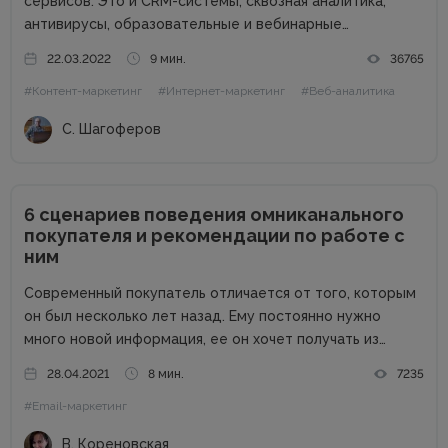
сервисов. Это и CRM-системы, сквозная аналитика,
антивирусы, образовательные и вебинарные
платформы, чат-боты, SEO-сервисы, коллтрекинги и
22.03.2022
9 мин.
36765
многие другие. Наша задача – перейти на
#Контент-маркетинг
#Интернет-маркетинг
#Веб-аналитика
альтернативные сервисы и программы, чтобы не
поддерживать российского агрессора. Также
С. Шагоферов
сотрудничество с...
6 сценариев поведения омниканального
покупателя и рекомендации по работе с
ним
Современный покупатель отличается от того, которым
он был несколько лет назад. Ему постоянно нужно
много новой информация, ее он хочет получать из
разных источников. Такой тип покупателя называют
28.04.2021
8 мин.
7235
омниканальным и он должен быть приоритетом бренда,
#Email-маркетинг
так как средний чек его...
В. Кореновская