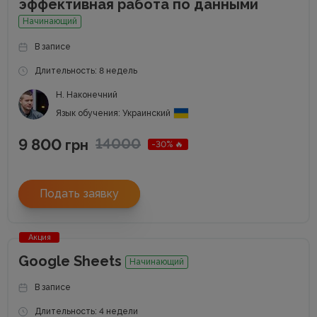
эффективная работа по данными
Начинающий
В записе
Длительность: 8 недель
Н. Наконечний
Язык обучения: Украинский
9 800
14000
грн
-30% 🔥
Подать заявку
Акция
Google Sheets
Начинающий
В записе
Длительность: 4 недели