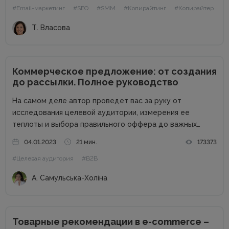
#Email-маркетинг
#SEO
#SMM
#Копирайтинг
#Копирайтер
Т. Власова
Коммерческое предложение: от создания
до рассылки. Полное руководство
На самом деле автор проведет вас за руку от
исследования целевой аудитории, измерения ее
теплоты и выбора правильного оффера до важных
действий бизнеса после отправки КП возможному
04.01.2023
21 мин.
173373
клиенту. В процессе составления и отправления
#Целевая аудитория
#B2B
коммерческого предложения важен абсолютно каждый
этап, поэтому...
А. Самульська-Холіна
Товарные рекомендации в e-commerce –