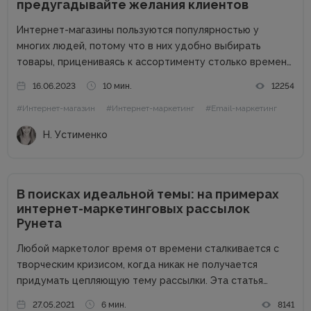
предугадывайте желания клиентов
Интернет-магазины пользуются популярностью у
многих людей, потому что в них удобно выбирать
товары, прицениваясь к ассортименту столько времени,
сколько тебе нужно. Спокойно изучаешь продукцию в
16.06.2023
10 мин.
12254
комфортной обстановке без назойливых консультантов.
#Интернет-магазин
#Интернет-маркетинг
#Email-маркетинг
Но в этом кроется и минус онлайн-торговли – нет
возможности...
Н. Устименко
В поисках идеальной темы: на примерах
интернет-маркетинговых рассылок
Рунета
Любой маркетолог время от времени сталкивается с
творческим кризисом, когда никак не получается
придумать цепляющую тему рассылки. Эта статья
призвана помочь вам в таких случаях: вы узнаете, какие
27.05.2021
6 мин.
8141