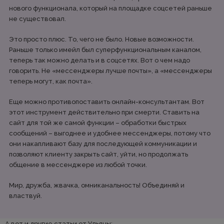
нового функционала, который на площадке соцсетей раньше
не существовал.
Это просто плюс. То, чего не было. Новые возможности.
Раньше только имейл был суперфункциональным каналом,
теперь так можно делать и в соцсетях. Вот о чем надо
говорить. Не «мессенджеры лучше почты», а «мессенджеры
теперь могут, как почта».
Еще можно противопоставить онлайн-консультантам. Вот
этот инструмент действительно при смерти. Ставить на
сайт для той же самой функции – обработки быстрых
сообщений – выгоднее и удобнее мессенджеры, потому что
они накапливают базу для последующей коммуникации и
позволяют клиенту закрыть сайт, уйти, но продолжать
общение в мессенджере из любой точки.
Мир, дружба, жвачка, омниканальность! Объединяй и
властвуй.
А вот и другие статьи от Ульяны: