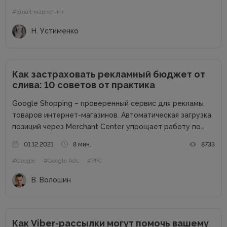
темы ведущие бренды Рунета используют сегодня, а
#Email-маркетинг
также получите общие советы по...
Н. Устименко
Как застраховать рекламный бюджет от
слива: 10 советов от практика
Google Shopping – проверенный сервис для рекламы
товаров интернет-магазинов. Автоматическая загрузка
позиций через Merchant Center упрощает работу по
созданию объявлений и обеспечивает быстрый старт.
01.12.2021
8 мин.
8733
Как правило, торговые кампании показывают высокую
#Google
#Google Ads
#PPC
эффективность, но помешать успеху могут ошибки и
недоработки. Как застраховать...
В. Волошин
Как Viber-рассылки могут помочь вашему