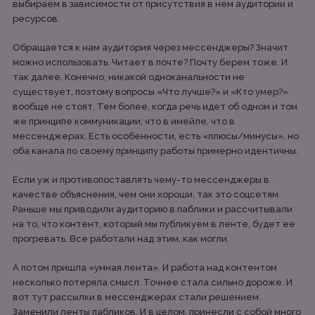
выбираем в зависимости от присутствия в нем аудитории и
ресурсов.
Обращается к нам аудитория через мессенджеры? Значит
можно использовать. Читает в почте? Почту берем тоже. И
так далее. Конечно, никакой одноканальности не
существует, поэтому вопросы «Что лучше?» и «Кто умер?»
вообще не стоят. Тем более, когда речь идет об одном и том
же принципе коммуникации, что в имейле, что в
мессенджерах. Есть особенности, есть «плюсы/минусы», но
оба канала по своему принципу работы примерно идентичны.
Если уж и противопоставлять чему-то мессенджеры в
качестве объяснения, чем они хороши, так это соцсетям.
Раньше мы приводили аудиторию в паблики и рассчитывали
на то, что контент, который мы публикуем в ленте, будет ее
прогревать. Все работали над этим, как могли.
А потом пришла «умная лента». И работа над контентом
несколько потеряла смысл. Точнее стала сильно дороже. И
вот тут рассылки в мессенджерах стали решением.
Заменили ленты пабликов. И в целом, принесли с собой много