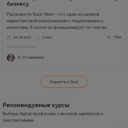
бизнесу
Рассылка по базе Viber – это один из каналов
маркетинговой коммуникации с подписчиками и
клиентами. В целом он функционирует по тем же
правилам, что и другие каналы: для начала нужно
24.08.2021
4 мин.
7784
получить согласие на рассылку, не стоит
#Email-маркетинг
переспамливать, нужно персонализировать общение...
Н. Устименко
Перейти в блог
Рекомендуемые курсы
Выбери digital‑профессию с высокой зарплатой и
перспективами