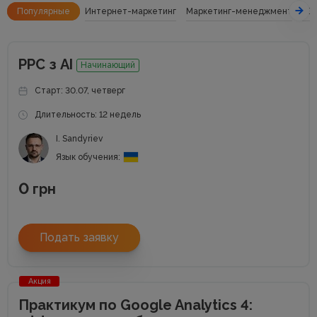
Популярные
Интернет-маркетинг
Маркетинг-менеджмент
SE
РРС з АІ
Начинающий
Старт: 30.07, четверг
Длительность: 12 недель
I. Sandyriev
Язык обучения:
0
грн
Подать заявку
Акция
Практикум по Google Analytics 4: