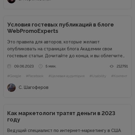
Условия гостевых публикаций в блоге
WebPromoExperts
Это правила для авторов, которые желают
опубликовать на страницах блога Академии свои
гостевые статьи. Дочитайте до конца, и вы облегчите
жизнь себе и редактору. Сайт в цифрах Сайт академии
09.06.2023
5 мин.
212791
интернет-маркетинга WebPromoExperts в цифрах: 37
#Google
#Facebook
#Целевая аудитория
#Usability
#Контент
000 уникальных посетителей, 90 000 подписчиков...
С. Шагоферов
Как маркетологи тратят деньги в 2023
году
Ведущий специалист по интернет-маркетингу в США