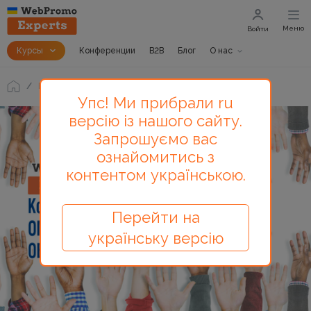
Меню
Войти
Курсы
Конференции
B2B
Блог
О нас
Блог
О противопоставлении каналов
Упс! Ми прибрали ru
версію із нашого сайту.
Запрошуємо вас
ознайомитись з
контентом українською.
Перейти на
українську версію