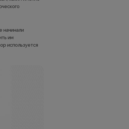
рческого
не начинали
ить им
пор используется