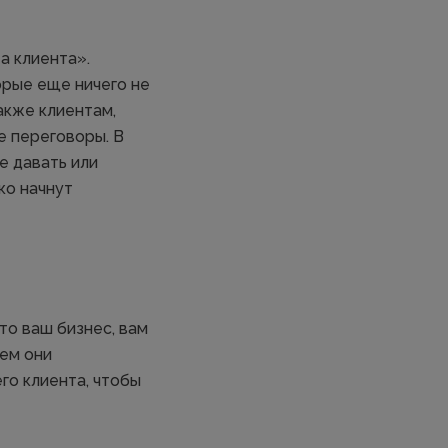
а клиента».
рые еще ничего не
акже клиентам,
е переговоры. В
е давать или
ко начнут
то ваш бизнес, вам
чем они
го клиента, чтобы