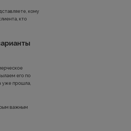
дставляете, кому
клиента, кто
варианты
мерческое
сылаем его по
а уже прошла,
орым важным