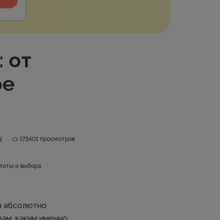
 от
ое
173401 просмотров
3
лоты и выбора
н абсолютно
вам, каким именно