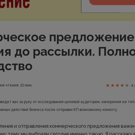
ческое предложение:
ия до рассылки. Полн
дство
мя чтения: 21 мин.
4.
ведет вас за руку от исследования целевой аудитории, измерения ее теп
ажных действий бизнеса после отправки КП возможному клиенту.
ления и отправления коммерческого предложения важе
ому тему мы выбрали сегодня именно такую. Я расскажу 