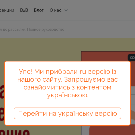
ренции
B2B
Блог
О нас
 до рассылки. Полное руководство
Упс! Ми прибрали ru версію із
нашого сайту. Запрошуємо вас
ознайомитись з контентом
українською.
Перейти на українську версію