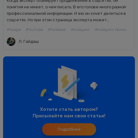
Когда эксперт планирует продвижение в соцсетях, он
понятия не имеет, о чем писать. В его голове много разной
профессиональной информации. И ею он хочет делиться в
соцсетях. Но при этом страница эксперта может
превратиться в «википедию», где размещен только
#Google
#YouTube
#Facebook
#Instagram
#Instagram Stories
полезный...
Л. Гайдаш
Хотите стать автором?
Присылайте нам свои статьи!
Подробнее