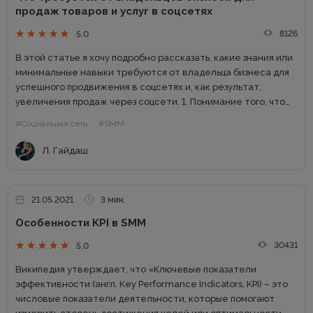
продаж товаров и услуг в соцсетях
8126
5.0
В этой статье я хочу подробно рассказать, какие знания или
минимальные навыки требуются от владельца бизнеса для
успешного продвижения в соцсетях и, как результат,
увеличения продаж через соцсети. 1. Понимание того, что
вы продаете Как бы смешно это ни звучало,...
#Социальная сеть
#SMM
Л. Гайдаш
21.05.2021
3 мин.
Особенности KPI в SMM
30431
5.0
Википедия утверждает, что «Ключевые показатели
эффективности (англ. Key Performance Indicators, KPI) – это
числовые показатели деятельности, которые помогают