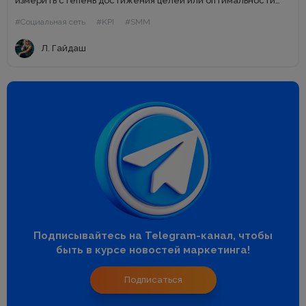
измерить степень достижения целей или оптимальности
процесса, а именно: результативность и эффективность».
#Социальная сеть
#KPI
#SMM
Выбирать KPI нужно в зависимости от целей SMM, а они...
Л. Гайдаш
Подписывайтесь на Telegram-канал, чтобы
быть в курсе новостей маркетинга!
Подписаться