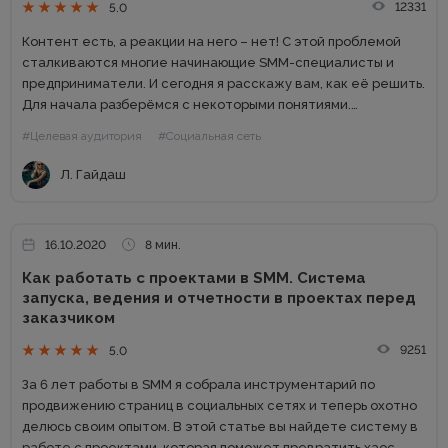
12331
5.0
Контент есть, а реакции на него – нет! С этой проблемой
сталкиваются многие начинающие SMM-специалисты и
предприниматели. И сегодня я расскажу вам, как её решить.
Для начала разберёмся с некоторыми понятиями.
Вовлечение – это: основной показатель эффективности в
#Целевая аудитория
#Социальная сеть
соцсетях; то,...
Л. Гайдаш
16.10.2020
8 мин.
Как работать с проектами в SMM. Система
запуска, ведения и отчетности в проектах перед
заказчиком
9251
5.0
За 6 лет работы в SMM я собрала инструментарий по
продвижению страниц в социальных сетях и теперь охотно
делюсь своим опытом. В этой статье вы найдете систему в
работе с проектами, которая поможет превратить хаос