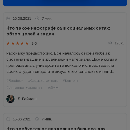
10.08.2021
7 мин.
Что такое инфографика в социальных сетях:
обзор целей и задач
12571
5.0
Расскажу предысторию. Все началось с моей любви к
систематизации и визуализации материала. Даже когда я
преподавала в университете психологию, я заставляла
своих студентов делать визуальные конспекты и mind
maps, чтобы им было легче запоминать материал. Потому
#Facebook
#Социальная сеть
#Контент
что так задействуется несколько...
#Интернет-маркетинг
#SMM
Л. Гайдаш
16.06.2021
7 мин.
Что требуется от владельцев бизнеса для