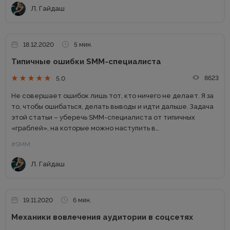
Л. Гайдаш
18.12.2020
5 мин.
Типичные ошибки SMM-специалиста
8623
5.0
Не совершает ошибок лишь тот, кто ничего не делает. Я за
то, чтобы ошибаться, делать выводы и идти дальше. Задача
этой статьи – уберечь SMM-специалиста от типичных
«граблей», на которые можно наступить в
профессиональной сфере. Мы поговорим об ошибках: в...
#SMM
Л. Гайдаш
19.11.2020
6 мин.
Механики вовлечения аудитории в соцсетях