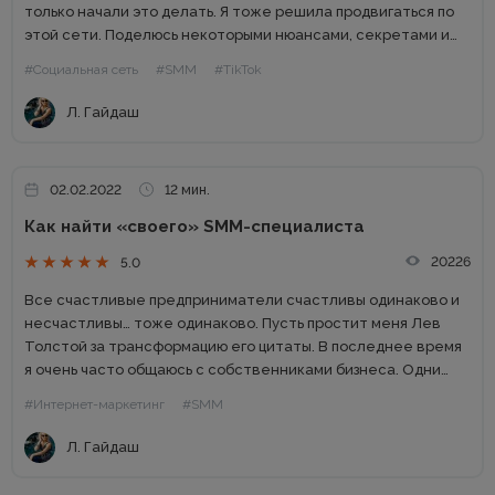
только начали это делать. Я тоже решила продвигаться по
этой сети. Поделюсь некоторыми нюансами, секретами и
ошибками, которые я допустила в процессе. Продвижение в
#Социальная сеть
#SMM
#TikTok
TikTok...
Л. Гайдаш
02.02.2022
12 мин.
Как найти «своего» SMM-специалиста
20226
5.0
Все счастливые предприниматели счастливы одинаково и
несчастливы… тоже одинаково. Пусть простит меня Лев
Толстой за трансформацию его цитаты. В последнее время
я очень часто общаюсь с собственниками бизнеса. Одни
предприниматели имеют многолетний опыт в развитии
#Интернет-маркетинг
#SMM
своего дела, другие только прощупывают...
Л. Гайдаш