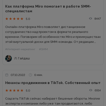
Как платформа Miro помогает в работе SMM-
специалистам
8447
5.0
Онлайн-платформа Miro позволяет дистанционное
сотрудничество над проектом в формате реального
времени. Поговорим об особенностях Miro и преимуществах
этой виртуальной доски для SMM-команды. От редакции.
Проверенные советы и самые интересные кейсы собрали
#Интернет-маркетинг
#SMM
для вас в одном месте! Подписывайтесь на наш телеграм-
канал...
Л. Гайдаш
07.10.2022
6 мин.
Нюансы продвижения в TikTok. Собственный опыт
6914
5.0
Соцсеть TikTok сейчас набирает бешеные обороты. Многие
эксперты и компании либо уже там продвигаются, либо