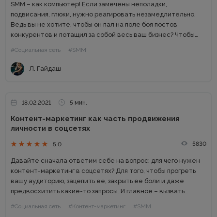
SMM – как компьютер! Если замечены неполадки,
подвисания, глюки, нужно реагировать незамедлительно.
Ведь вы не хотите, чтобы он пал на поле боя постов
конкурентов и потащил за собой весь ваш бизнес? Чтобы
реанимировать технику, иногда достаточно прибегнуть к
#Социальная сеть
#SMM
спасительной комбинации...
Л. Гайдаш
18.02.2021
5 мин.
Контент-маркетинг как часть продвижения
личности в соцсетях
5830
5.0
Давайте сначала ответим себе на вопрос: для чего нужен
контент-маркетинг в соцсетях? Для того, чтобы прогреть
вашу аудиторию, зацепить ее, закрыть ее боли и даже
предвосхитить какие-то запросы. И главное – вызвать
доверие у потенциальных клиентов. А если есть доверие,...
#Социальная сеть
#Контент-маркетинг
#SMM