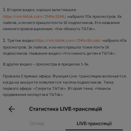
Второе видео, хорошо залетевшее
https://vm.tiktok.com/ZMNcS1MtJ
, набрало 70к просмотров, 6к
лайков, и из него пришло почти 1К подписчиков. Его название
немного провокационным:
.
«Как обмануть TikTok»
Третье видео
https://vm.tiktok.com/ZMNcBcoak/
набрало 40к
просмотров, 3к лайков, и из него пришла тоже почти 1К
подписчиков. Название видео
.
«Что снимать детям в TikTok»
В других видео – просмотры в пределах 1-5к.
Провели 2 прямых эфира. Функция Live-трансляции включается,
когда на аккаунте появляется тысяча подписчиков. Тема
первого эфира:
. Вторая тема:
«Секреты TikTok»
«Нюансы
.
продвижения экспертов в TikTok»