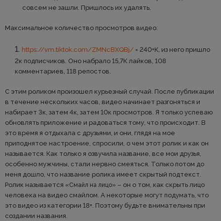
совсем не зашли. Пришлось их удалять.
Максимальное количество просмотров видео:
https://vm.tiktok.com/ZMNcBXQBj/
= 240+К, из него пришло
2к подписчиков. Оно набрало 15,7К лайков, 108
комментариев, 118 репостов.
С этим роликом произошел курьезный случай. После публикации
в течение нескольких часов, видео начинает разгоняться и
набирает 3к, затем 4к, затем 10к просмотров. Я только успеваю
обновлять приложение и радоваться тому, что происходит. В
это время я отдыхала с друзьями, и они, глядя на мое
приподнятое настроение, спросили, о чем этот ролик и как он
называется. Как только я озвучила название, все мои друзья,
особенно мужчины, стали нервно смеяться. Только потом до
меня дошло, что название ролика имеет скрытый подтекст.
Ролик называется
– он о том, как скрыть лицо
«Смайл на лицо»
человека на видео смайлом. А некоторые могут подумать, что
это видео из категории 18+. Поэтому будьте внимательны при
создании названия.