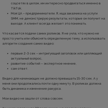
соцсетях в целом, им интересно продвигаться именно в
TikTok.
Моя ЦА – предприниматели. Я, ища заказчика на услуги
SMM, не демонстрирую результаты, которые он получит на
выходе. А клиент всегда желает это понимать.
Что касается подачи самих роликов. Я не учла, что нужно не
просто учить или объяснять определенную тему, а использовать
алгоритм создания самих видео:
первые 2-3 сек – интригующий заголовок или цепляющий
актуальный вопрос,
развитие событий – экспертное мнение,
сам ответ.
Видео для начинающих не должно превышать 15-30 сек. А у
меня они продолжались почти одну минуту. В роликах должна
быть динамика и изменение ракурса.
Мои видео не зашли от слова совсем.