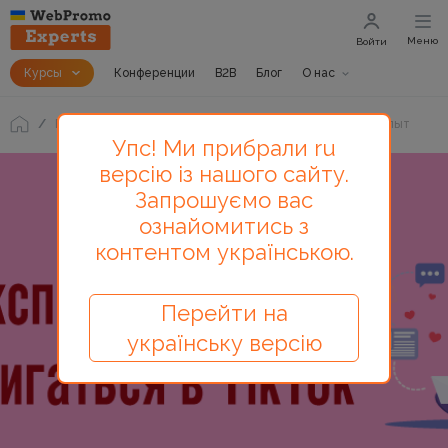
Меню
Войти
Курсы
Конференции
B2B
Блог
О нас
Блог
Нюансы продвижения в TikTok. Собственный опыт
Упс! Ми прибрали ru
версію із нашого сайту.
Запрошуємо вас
ознайомитись з
контентом українською.
Перейти на
українську версію