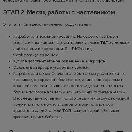
человека, который тебе подскажет и направит все действия.
ЭТАП 2. Месяц работы с наставником
Этот этап был действительно продуктивным.
Разработали позиционирование. На своей странице я
рассказываю, как экспертам продвигаться в TikTok, делюсь
лайфхаками и секретами. Я – TikTok-гид
tiktok.com/@lesiaguide
Купила дополнительное освещение, микрофон.
Создала в квартире уголок для съемки.
Разработали образ. Сначала это был образ украиночки – с
венчиком, ожерельем, браслетом, длинными серьгами и
красной помадой. Сняли несколько видео и поняли, что я
больше похожа на гадалку или Барышню из фильма «Вий».
Впоследствии оставили только серьги и красную помаду. Я
получила много комментариев относительно моей
красоты, а самый-самый ТОП-комментарий:
«Вы такая
.
красивая, как моя бабушка»