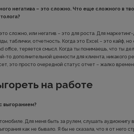
ного негатива – это сложно. Что еще сложного в т
етолога?
 это сложно, или негатив – это для роста. Для маркетин
ды, таблички, отчетность. Когда это Еxcel – это кайф, но
d office, теряется смысл. Когда ты понимаешь, что ты де
ой-то дополнительной ценности для клиента, никакого р
ет, это просто очередной статус отчет – жалко времени
ыгореть на работе
с выгоранием?
томобиле. Для меня быть за рулем, слушать аудиокнигу в
горания как не бывало. Я бы не сказала, что я от него 