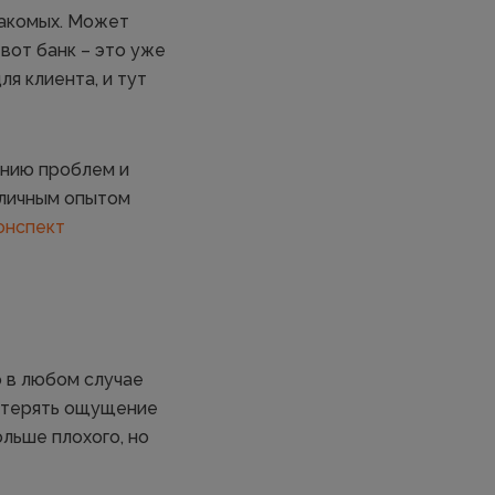
накомых. Может
 вот банк – это уже
я клиента, и тут
ению проблем и
 личным опытом
онспект
о в любом случае
потерять ощущение
ольше плохого, но