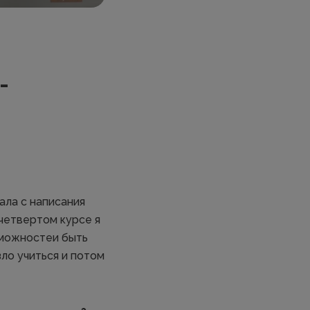
-
ала с написания
четвертом курсе я
озможностеи быть
зло учиться и потом