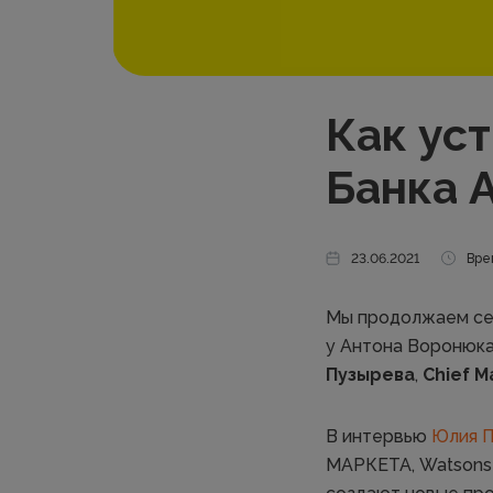
Как ус
Банка 
23.06.2021
Вре
Мы продолжаем сер
у Антона Воронюка
Пузырева
,
Chief M
В интервью
Юлия 
МАРКЕТА, Watsons 