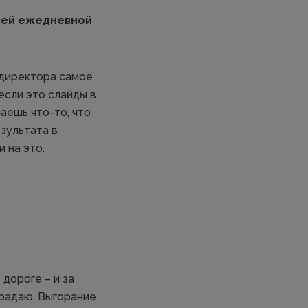
воей ежедневной
г-директора самое
 если это слайды в
лаешь что-то, что
езультата в
 на это.
 дороге – и за
страдаю. Выгорание