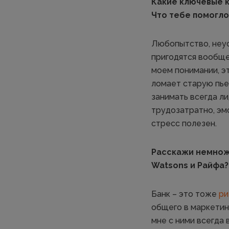
Какие ключевые 
Что тебе помогло
Любопытство, неу
пригодятся вообще
моем понимании, э
ломает старую пьес
занимать всегда ли
трудозатратно, эмо
стресс полезен.
Расскажи немножк
Watsons и Райфа?
Банк – это тоже
ри
общего в маркетин
мне с ними всегда