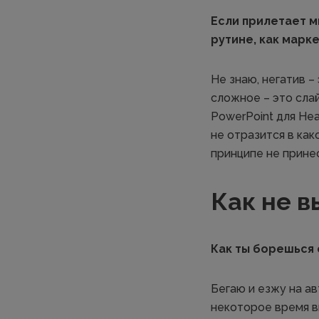
Если прилетает м
рутине, как марк
Не знаю, негатив –
сложное – это слай
PowerPoint для Hea
не отразится в как
принципе не принес
Как не в
Как ты борешься 
Бегаю и езжу на ав
некоторое время вы