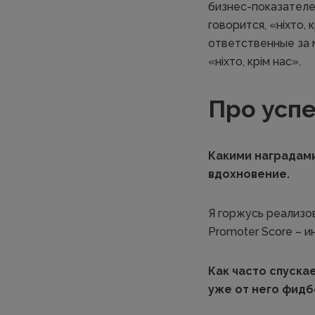
бизнес-показателей
говорится, «ніхто,
ответственные за 
«ніхто, крім нас».
Про успе
Какими наградами
вдохновение.
Я горжусь реализо
Promoter Score – и
Как часто спуска
уже от него фидб