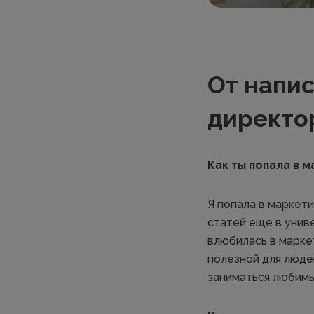
От напис
директо
Как ты попала в м
Я попала в маркети
статей еще в унив
влюбилась в марке
полезной для людей
заниматься любим