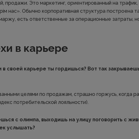
, продажи. Это маркетинг, ориентированный на трафик, 
 крім нас». Обычно корпоративная структура построена та
маржу, есть ответственные за операционные затраты, но
хи в карьере
 в своей карьере ты гордишься? Вот так закрываешь 
ванными целями по продажам, страшно горжусь, когда р
ндекс потребительской лояльности).
ешься с олимпа, выходишь на улицу поговорить с жи
ек услышать?