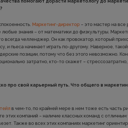
качества помогают дорасти маркетологу до маркет
?
спокоенность.
Маркетинг-директор
– это мастер на все 
 любые знания – от математики до физкультуры. Маркет
то всегда челленджер. Он как провокатор, который прих
у, и пьеса начинает играть по-другому. Наверное, тако
дерские позиции, потому что без этого невозможно. Кон
ционально затратно, кто-то скажет – стрессозатратно, 
о про свой карьерный путь. Что общего в маркетин
тейл
в чем-то, по крайней мере в нем тоже есть часть р
ге этих компаний – наличие классных команд с отличным
 везет. Также во всех этих компаниях маркетинг ориенти