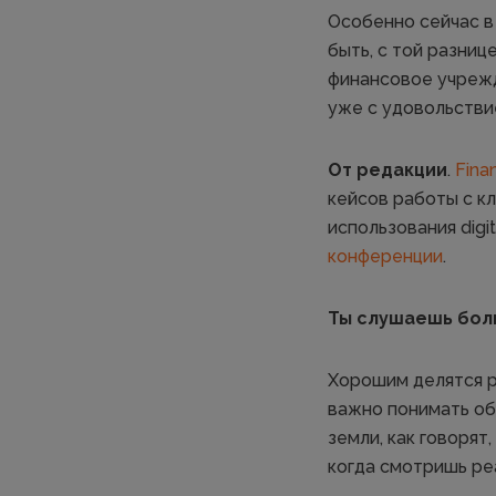
Особенно сейчас в
быть, с той разниц
финансовое учрежд
уже с удовольстви
От редакции
.
Fina
кейсов работы с к
использования dig
конференции
.
Ты слушаешь бол
Хорошим делятся р
важно понимать об
земли, как говорят
когда смотришь ре