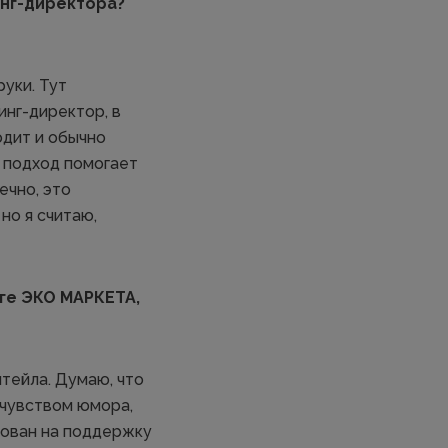
инг-директора?
руки. Тут
инг-директор, в
одит и обычно
й подход помогает
ечно, это
но я считаю,
ге ЭКО МАРКЕТА,
итейла. Думаю, что
 чувством юмора,
рован на поддержку