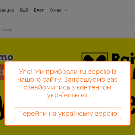
ренции
B2B
Блог
О нас
 Аваль
Упс! Ми прибрали ru версію із
нашого сайту. Запрошуємо вас
ознайомитись з контентом
українською.
Перейти на українську версію