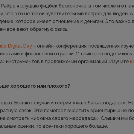
 Райфе я слушаю фидбек бесконечно, в том числе и от з
ей, что это не такой чувствительный вопрос для людей. А
ение, которое имеет отношение к деньгам. Это важно дл
ем все дают обратную связь.
nce Digital Day
– онлайн-конференция, посвященная изуч
лиентами в финансовой отрасли. 11 спикеров поделились
ital-инструментов в продвижении организаций. Изучите
к
ьше хорошего или плохого?
едко. Бывают случаи из серии «жалоба как подарок». Н
ратную связь. Это помогает очертить ориентиры и не 
, не смотреть «из окна своего мерседеса». Слышим мы б
альные оценки, то все-таки хорошего больше.