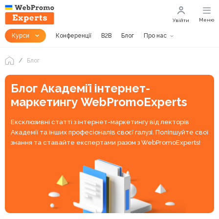
Меню
Увійти
Курси
Конференції
B2B
Блог
Про нас
Блог
Блог Академії інтернет-
маркетингу WebPromoExperts
Ексклюзивні статті з інтернет-маркетингу від лекторів
Академії та інших професіоналів своєї галузі. Поліпшуйте свої
знання та ставайте експертами разом з WebPromoExperts!