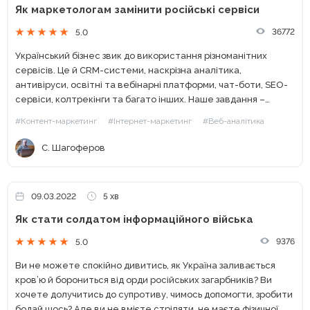
Як маркетологам замінити російські сервіси
36772
5.0
Український бізнес звик до використання різноманітних
сервісів. Це й CRM-системи, наскрізна аналітика,
антивіруси, освітні та вебінарні платформи, чат-боти, SEO-
сервіси, колтрекінги та багато інших. Наше завдання –
перейти на альтернативні сервіси та програми, аби жодним
#Контент-маркетинг
#Інтернет-маркетинг
#Веб-аналітика
чином не підтримувати російського агресора. Також,...
С. Шагоферов
09.03.2022
5 хв
Як стати солдатом інформаційного війська
9376
5.0
Ви не можете спокійно дивитись, як Україна заливається
кров’ю й борониться від орди російських загарбників? Ви
хочете долучитись до супротиву, чимось допомогти, зробити
бодай щось? Але ви не вмієте стріляти, не маєте фізичної