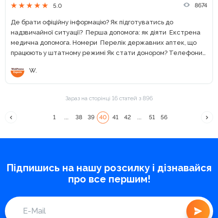
8674
5.0
Де брати офіційну інформацію? Як підготуватись до
надзвичайної ситуації? Перша допомога: як діяти Екстрена
медична допомога. Номери Перелік державних аптек, що
працюють у штатному режимі Як стати донором? Телефони
територіальної оборони «Повернись живим»: переказ
W.
коштів з єПідтримки Допомогти ЗСУ. Моно,...
Зараз на сторінці 16 статей з 896
1
...
38
39
40
41
42
...
51
56
Підпишись на нашу розсилку і дізнавайся
про все першим!