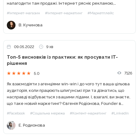
налагодити там продажі. Інтернет рясніє рекламою,
всюдисущі інфобізнесмени вчать продавати на
#Інтернет-магазин
#Інтернет-маркетинг
#Маркетплейс
маркетплейсах, обіцяють золоті...
В. Кучинова
09.05.2022
9 хв
Топ-5 висновків із практики: як просувати IT-
рішення
7126
5.0
Як взаємодіяти з агенціями win-win і до чого тут ваша цільова
аудиторія, коли працюють шпигунські ігри та дізнатись, що
насправді відбувається з вашими лідами. І, взагалі, ви знаєте,
що таке новий маркетинг? Євгенія Родiонова, Founder в
Content.UA, випускниця 4 курсів...
#Facebook
#Соціальна мережа
#Контент-маркетинг
#LinkedIn
Е. Родионова