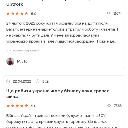
Upwork
11674
5.0
24 лютого 2022 року життя розділилося на до та після.
Багато інтернет-маркетологів втратили роботу і клієнтів. І
не знають, як бути далі. У мене заморозилася купа
українських проектів, але лишилися закордонні. Поки йде
війна – ми тримаємо тил та економіку,...
#Інтернет-маркетинг
М. Ло
22.04.2022
5 хв
Що робити українському бізнесу поки триває
війна
7563
5.0
Війна в Україні триває. І поки ми будуємо плани, а ЗСУ
бережуть нас та пришвидшують перемогу, бізнес має
працювати. Не чекати «того самого дня», а налагоджувати