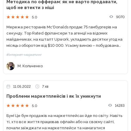
Методика по офферам: як не варто продавати,
щоб не втекти з ніші
9070
5.0
Мережа ресторанів Mc'Donalds продає 75 гамбургерів на
секунду. Top Rated фрілансери та агенції на відомих
майданчиках, на кшталт Upwork, укладають десятки угод на
місяць з оборотом від $10 000. Усьому виною – побудована
маркетингова система та сильні оффери, які продають....
#Інтернет-маркетинг
М. Кольченко
11.05.2022
7 хв
Проблеми маркетплейсів і як їх уникнути
14283
5.0
Бум! Це бум продажів на маркетплейсах йде по світу. Навіть
ті, хто все життя працював офлайн або на своєму сайті,
почали заїжджати на маркетплейси та намагатися