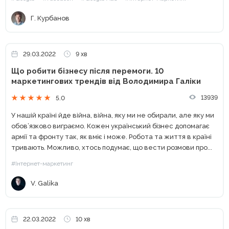
вирішили,...
Г. Курбанов
29.03.2022
9 хв
Що робити бізнесу після перемоги. 10
маркетингових трендів від Володимира Галіки
13939
5.0
У нашій країні йде війна, війна, яку ми не обирали, але яку ми
обов’язково виграємо. Кожен український бізнес допомагає
армії та фронту так, як вміє і може. Робота та життя в країні
тривають. Можливо, хтось подумає, що вести розмови про...
#Інтернет-маркетинг
V. Galika
22.03.2022
10 хв