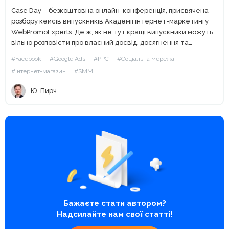
Case Day – безкоштовна онлайн-конференція, присвячена
розбору кейсів випускників Академії інтернет-маркетингу
WebPromoExperts. Де ж, як не тут кращі випускники можуть
вільно розповісти про власний досвід, досягнення та
виклики. Пропонуємо конспект доповіді Юрія Пирча, CEO в
#Facebook
#Google Ads
#PPC
#Соціальна мережа
К2-реклама інтернет-магазинів, випускника нашого курсу...
#Інтернет-магазин
#SMM
Ю. Пирч
Бажаєте стати автором?
Надсилайте нам свої статті!