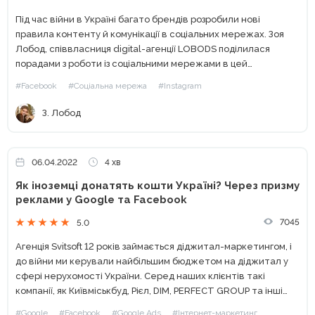
Під час війни в Україні багато брендів розробили нові
правила контенту й комунікації в соціальних мережах. Зоя
Лобод, співвласниця digital-агенції LOBODS поділилася
порадами з роботи із соціальними мережами в цей
непростий воєнний час. Від редакції. Для того, щоб не
#Facebook
#Соціальна мережа
#Instagram
упустити нічого...
З. Лобод
06.04.2022
4 хв
Як іноземці донатять кошти Україні? Через призму
реклами у Google та Facebook
7045
5.0
Агенція Svitsoft 12 років займається діджитал-маркетингом, і
до війни ми керували найбільшим бюджетом на діджитал у
сфері нерухомості України. Серед наших клієнтів такі
компанії, як Київміськбуд, Рієл, DIM, PERFECT GROUP та інші
топ-забудовники. 24-го лютого бізнес зупинився. Але ми
#Google
#Facebook
#Google Ads
#Інтернет-маркетинг