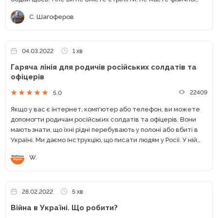
змоги доставляти гуманітарну допомогу, плести сітки,
С. Шагоферов
різати...
04.03.2022
1 хв
Гаряча лінія для родичів російських солдатів та
офіцерів
22409
5.0
Якщо у вас є інтернет, комп'ютер або телефон, ви можете
допомогти родичам російських солдатів та офіцерів. Вони
мають знати, що їхні рідні перебувають у полоні або вбиті в
Україні. Ми даємо інструкцію, що писати людям у Росії. У ній
знайдете...
W.
28.02.2022
5 хв
Війна в Україні. Що робити?