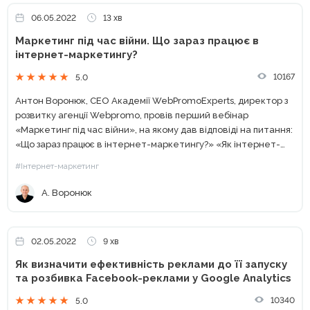
06.05.2022
13 хв
Маркетинг під час війни. Що зараз працює в
інтернет-маркетингу?
10167
5.0
Антон Воронюк, CEO Академії WebPromoExperts, директор з
розвитку агенції Webpromo, провів перший вебінар
«Маркетинг під час війни», на якому дав відповіді на питання:
«Що зараз працює в інтернет-маркетингу?» «Як інтернет-
маркетологу знайти роботу?» «Де краще шукати
#Інтернет-маркетинг
замовлення: в Україні чи за...
А. Воронюк
02.05.2022
9 хв
Як визначити ефективність реклами до її запуску
та розбивка Facebook-реклами у Google Analytics
10340
5.0