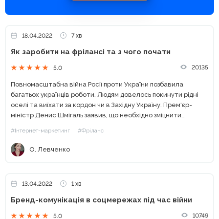
18.04.2022
7 хв
Як заробити на фрілансі та з чого почати
20135
5.0
Повномасштабна війна Росії проти України позбавила
багатьох українців роботи. Людям довелось покинути рідні
оселі та виїхати за кордон чи в Західну Україну. Прем'єр-
міністр Денис Шмігаль заявив, що необхідно зміцнити
економічний фронт України та закликав усіх, хто може,
#Інтернет-маркетинг
#Фріланс
повернутися до роботи....
О. Левченко
13.04.2022
1 хв
Бренд-комунікація в соцмережах під час війни
10749
5.0