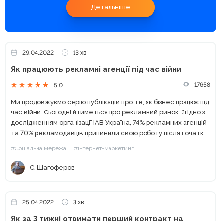
Детальніше
29.04.2022
13 хв
Як працюють рекламні агенції під час війни
17658
5.0
Ми продовжуємо серію публікацій про те, як бізнес працює під
час війни. Сьогодні йтиметься про рекламний ринок. Згідно з
дослідженням організації IAB Україна, 74% рекламних агенцій
та 70% рекламодавців припинили свою роботу після початку
війни. Посилання на повне дослідження Усі...
#Соціальна мережа
#Інтернет-маркетинг
С. Шагоферов
25.04.2022
3 хв
Як за 3 тижні отримати перший контракт на