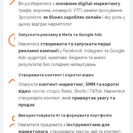
Ви розберетеся з
основами digital-маркетингу
:
трафік, воронка, конверсії, УТП, канали просування.
Зрозумієте,
як бізнес заробляє онлайн
і яку роль у
цьому відіграє маркетолог
Запускати рекламу в Meta та Google Ads
Навчитеся
створювати та запускати перші
рекламні кампанії
у Facebook, Instagram та Google
Ads: аудиторії, креативи, бюджети та аналіз
результатів без складних налаштувань
Створювати контент і короткі відео
Опануєте
контент-маркетинг, SMM та короткі
відео
: пости, сторіз, Reels, Shorts і TikTok. Навчитеся
створювати контент, який
привертає увагу та
продає
Використовувати AI та формувати портфоліо
Навчитеся працювати з
інструментами для
маркетолога
, створювати тексти, ідеї та контент-