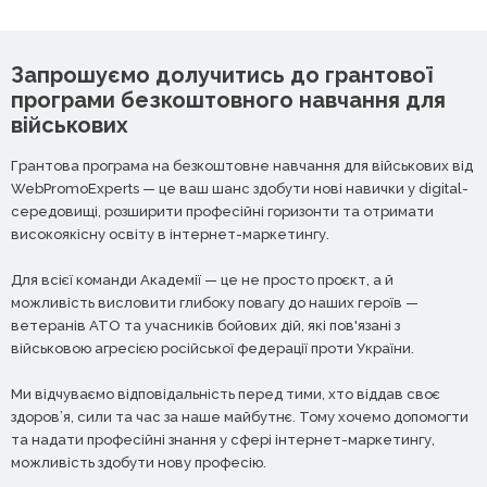
Запрошуємо долучитись до грантової
програми безкоштовного навчання для
військових
Грантова програма на безкоштовне навчання для військових від
WebPromoExperts — це ваш шанс здобути нові навички у digital-
середовищі, розширити професійні горизонти та отримати
високоякісну освіту в інтернет-маркетингу.
Для всієї команди Академії — це не просто проєкт, а й
можливість висловити глибоку повагу до наших героїв —
ветеранів АТО та учасників бойових дій, які пов'язані з
військовою агресією російської федерації проти України.
Ми відчуваємо відповідальність перед тими, хто віддав своє
здоров’я, сили та час за наше майбутнє. Тому хочемо допомогти
та надати професійні знання у сфері інтернет-маркетингу,
можливість здобути нову професію.