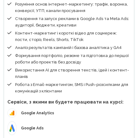
Розуміння основ інтернет-маркетингу: трафік, воронка,
конверсії, УТП, канали просування
Створення та запуск реклами в Google Ads та Meta Ads:
аудиторії, бюджети, креативи
Контент-маркетинг і короткі відео для соцмереж:
пости, сторіз, Reels, Shorts, TikTok
Аналіз результатів кампаній і базова аналітика у GA4
Формування портфоліо, резюме та підготовка до першої
роботи або проектів без досвіду
Використання AI для створення текстів, ідей і контент-
планів
Робота з Email-маркетингом, SMS і Push-розсилками для
комунікацій з клієнтами
Сервіси, з якими ви будете працювати на курсі:
Google Analytics
Google Ads