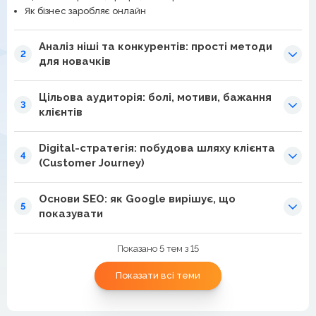
Як бізнес заробляє онлайн
Аналіз ніші та конкурентів: прості методи
2
для новачків
Цільова аудиторія: болі, мотиви, бажання
3
клієнтів
Digital-стратегія: побудова шляху клієнта
4
(Customer Journey)
Основи SEO: як Google вирішує, що
5
показувати
Показано 5 тем з 15
Показати всі теми