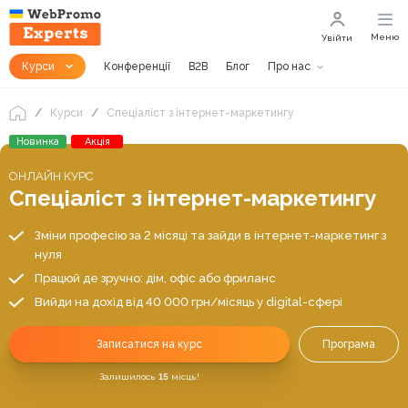
Меню
Увійти
Курси
Конференції
B2B
Блог
Про нас
Курси
Спеціаліст з інтернет-маркетингу
Новинка
Акція
ОНЛАЙН КУРС
Спеціаліст з інтернет-маркетингу
Зміни професію за 2 місяці та зайди в інтернет-маркетинг з
нуля
Працюй де зручно: дім, офіс або фриланс
Вийди на дохід від 40 000 грн/місяць у digital-сфері
Записатися на курс
Програма
Залишилось
15
місць!