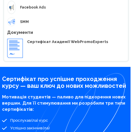
Facebook Ads
SMM
Документи
Сертифікат Академії WebPromoExperts
Сертифікат про успішне проходження
курсу — ваш ключ до нових можливостей
Мотивація студентів — паливо для підкорення нових
вершин. Для її стимулювання ми розробили три типи
сертифікатів:
Прослухав(ла) курс
Успішно закінчив(ла)