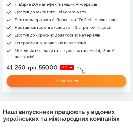
Підбірка 20+ найефективніших AI-сервісів
Доступ до закритого Telegram-чату
Бестселлер книга А. Воронюка “Твій АІ - маркетолог”
Наставництво від експерта — 3 стратегічні сесії
Доступ до корисних додаткових матеріалів
Інтерактивна навчальна платформа
Можливість сплатити за курс частинами (від 3 до 6
платежів).
41 250
55000
грн
-25% 🔥
Записатися
Наші випускники працюють у відомих
українських та міжнародних компаніях