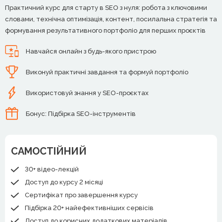
Практичний курс для старту в SEO з нуля: робота з ключовими
словами, технічна оптимізація, контент, посилальна стратегія та
формування результативного портфоліо для перших проєктів
Навчайся онлайн з будь-якого пристрою
Виконуй практичні завдання та формуй портфоліо
Використовуй знання у SEO-проєктах
Бонус: Підбірка SEO-інструментів
САМОСТІЙНИЙ
30+ відео-лекцій
Доступ до курсу 2 місяці
Сертифікат про завершення курсу
Підбірка 20+ найефективніших сервісів
Доступ до корисних додаткових матеріалів