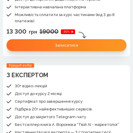
Інтерактивна навчальна платформа
Можливість сплатити за курс частинами (від 3 до 8
платежів).
13 300
19000
грн
-30% 🔥
Записатися
Кращий вибір
З ЕКСПЕРТОМ
30+ відео-лекцій
Доступ до курсу 2 місяці
Сертифікат про завершення курсу
Підбірка 20+ найефективніших сервісів
Доступ до закритого Telegram-чату
Бестселлер книга А. Воронюка “Твій АІ - маркетолог”
Наставництво від експерта — 3 стратегічні сесії