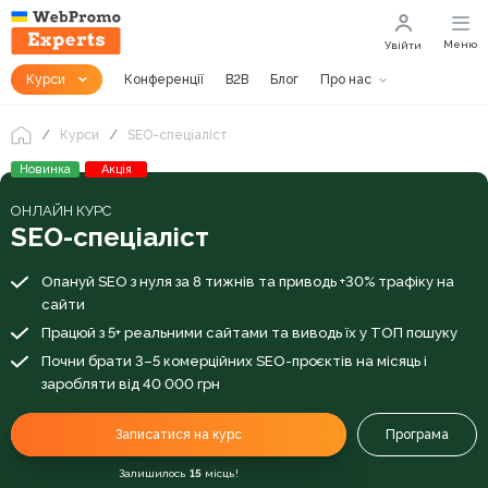
Меню
Увійти
Курси
Конференції
B2B
Блог
Про нас
Курси
SEO-спеціаліст
Новинка
Акція
ОНЛАЙН КУРС
SEO-спеціаліст
Опануй SEO з нуля за 8 тижнів та приводь +30% трафіку на
сайти
Працюй з 5+ реальними сайтами та виводь їх у ТОП пошуку
Почни брати 3–5 комерційних SEO-проєктів на місяць і
заробляти від 40 000 грн
Записатися на курс
Програма
Залишилось
15
місць!