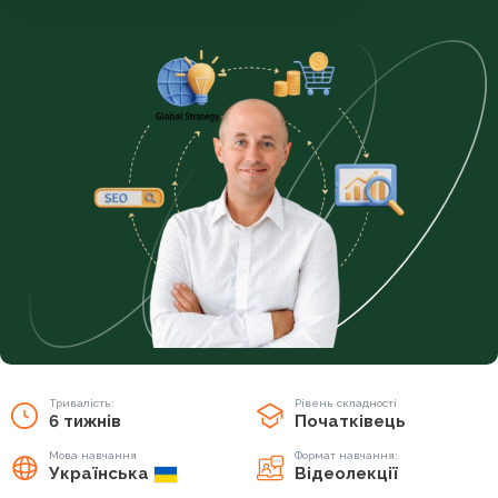
Тривалість:
Рівень складності
6 тижнів
Початківець
Мова навчання
Формат навчання:
Українська
Відеолекції