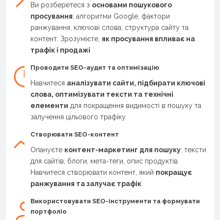
Ви розберетеся з
основами пошукового
просування
: алгоритми Google, фактори
ранжування, ключові слова, структура сайту та
контент. Зрозумієте,
як просування впливає на
трафік і продажі
Проводити SEO-аудит та оптимізацію
Навчитеся
аналізувати сайти, підбирати ключові
слова, оптимізувати тексти та технічні
елементи
для покращення видимості в пошуку та
залучення цільового трафіку
Створювати SEO-контент
Опануєте
контент-маркетинг для пошуку
: тексти
для сайтів, блоги, мета-теги, опис продуктів.
Навчитеся створювати контент, який
покращує
ранжування та залучає трафік
Використовувати SEO-інструменти та формувати
портфоліо