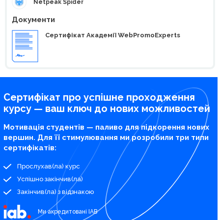
Netpeak Spider
Документи
Сертифікат Академії WebPromoExperts
Сертифікат про успішне проходження
курсу — ваш ключ до нових можливостей
Мотивація студентів — паливо для підкорення нових
вершин. Для її стимулювання ми розробили три типи
сертифікатів:
Прослухав(ла) курс
Успішно закінчив(ла)
Закінчив(ла) з відзнакою
Ми акредитовані IAB