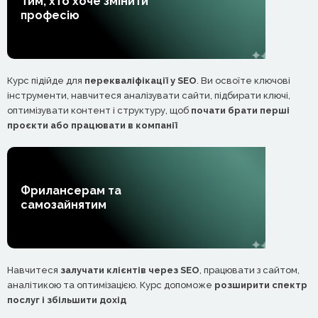
Тим, хто хоче змінити
професію
Курс підійде для
перекваліфікації у SEO
. Ви освоїте ключові
інструменти, навчитеся аналізувати сайти, підбирати ключі,
оптимізувати контент і структуру, щоб
почати брати перші
проєкти або працювати в компанії
Фрилансерам та
самозайнятим
Навчитеся
залучати клієнтів через SEO
, працювати з сайтом,
аналітикою та оптимізацією. Курс допоможе
розширити спектр
послуг і збільшити дохід