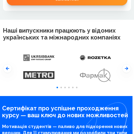
Наші випускники працюють у відомих
українських та міжнародних компаніях
Сертифікат про успішне проходження
курсу — ваш ключ до нових можливостей
Мотивація студентів — паливо для підкорення нових
вершин. Для її стимулювання ми розробили три типи