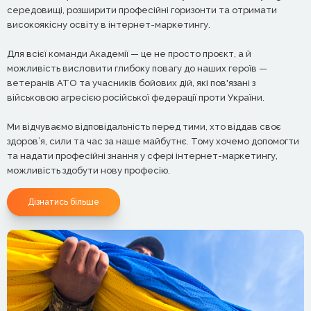
середовищі, розширити професійні горизонти та отримати
високоякісну освіту в інтернет-маркетингу.
Для всієї команди Академії — це не просто проєкт, а й
можливість висловити глибоку повагу до наших героїв —
ветеранів АТО та учасників бойових дій, які пов'язані з
військовою агресією російської федерації проти України.
Ми відчуваємо відповідальність перед тими, хто віддав своє
здоров’я, сили та час за наше майбутнє. Тому хочемо допомогти
та надати професійні знання у сфері інтернет-маркетингу,
можливість здобути нову професію.
Дізнатись більше