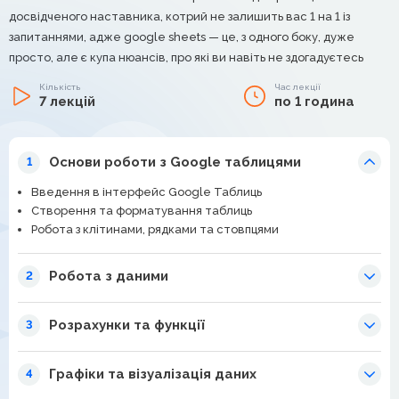
досвідченого наставника, котрий не залишить вас 1 на 1 із
запитаннями, адже google sheets — це, з одного боку, дуже
просто, але є купа нюансів, про які ви навіть не здогадуєтесь
Кількість
Час лекції
7 лекцій
по 1 година
Основи роботи з Google таблицями
1
Введення в інтерфейс Google Таблиць
Створення та форматування таблиць
Робота з клітинами, рядками та стовпцями
Робота з даними
2
Розрахунки та функції
3
Графіки та візуалізація даних
4