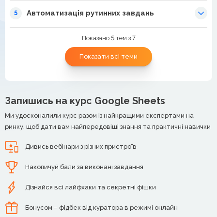
Автоматизація рутинних завдань
5
Показано 5 тем з 7
Показати всі теми
Запишись на курс Google Sheets
Ми удосконалили курс разом із найкращими експертами на
ринку, щоб дати вам найпередовіші знання та практичні навички
Дивись вебінари з різних пристроїв
Накопичуй бали за виконані завдання
Дізнайся всі лайфхаки та секретні фішки
Бонусом – фідбек від куратора в режимі онлайн