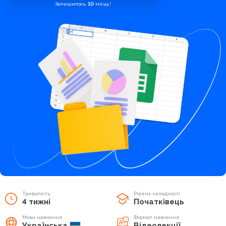
Залишилось
10
місць!
Тривалість:
Рівень складності
4 тижні
Початківець
Мова навчання
Формат навчання:
Українська
Відеолекції