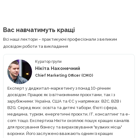
Вас навчатимуть кращі
Всі наші лектори – практикуючі професіонали з великим
досвідом роботи та викладання
Куратор групи
Нікіта Наконечний
Chief Marketing Officer (CMO)
Експерт у диджитал-маркетингу з понад 10-річним
досвідом. Працює як із вітчизняними проєктами, так і з
зарубіжними: Україна, США та ЄС у напрямках В2С, В2В і
В2G. Серед яких: освіта та дитячі табори, б'юті сфера,
медицина, туризм, енергетичні проєкти, ІТ, консалтинг та e-
com тощо. Експертиза Нікіти охоплює пошук кращих каналів
для просування бізнесу та вираховування "вузьких місць"
воронки. Його заслужено вважають одним із кращих