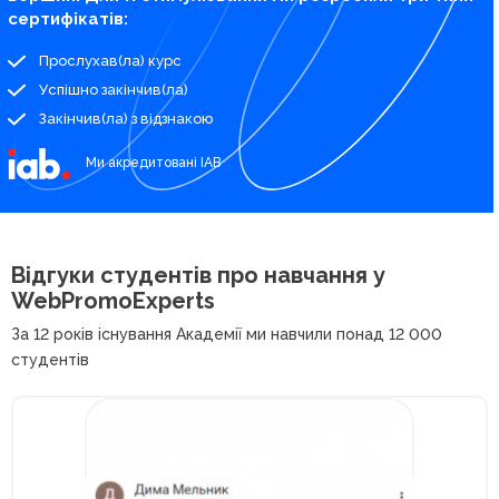
сертифікатів:
Прослухав(ла) курс
Успішно закінчив(ла)
Закінчив(ла) з відзнакою
Ми акредитовані IAB
Відгуки студентів про
навчання у
WebPromoExperts
За 12 років існування Академії ми навчили понад 12 000
студентів