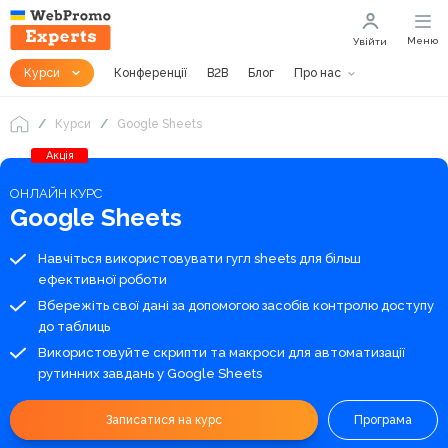
Меню
Увійти
Курси
Конференції
B2B
Блог
Про нас
Курси
Google Sheets
Акція
ОНЛАЙН КУРС
Google Sheets
Навчіться використовувати гугл sheets для більш
ефективної роботи
Вбережіть свої дані за допомогою засобів контролю доступу
до таблиць
Використовуйте скрипти та макроси для автоматизації
рутинних завдань у Google Sheets
Записатися на курс
Програма