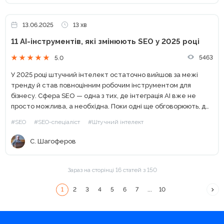
13.06.2025
13 хв
11 AI-інструментів, які змінюють SEO у 2025 році
5463
5.0
У 2025 році штучний інтелект остаточно вийшов за межі
тренду й став повноцінним робочим інструментом для
бізнесу. Сфера SEO — одна з тих, де інтеграція AI вже не
просто можлива, а необхідна. Поки одні ще обговорюють, де
саме застосовувати нові...
#SEO
#SEO-спеціаліст
#Штучний інтелект
С. Шагоферов
Зараз на сторінці 16 статей з 150
1
2
3
4
5
6
7
...
10