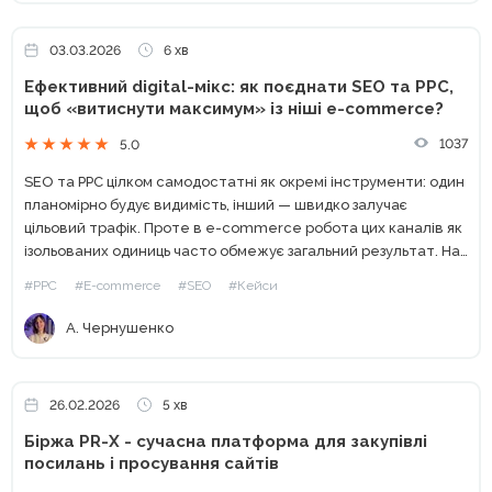
03.03.2026
6 хв
Ефективний digital-мікс: як поєднати SEO та PPC,
щоб «витиснути максимум» із ніші e-commerce?
1037
5.0
SEO та PPC цілком самодостатні як окремі інструменти: один
планомірно будує видимість, інший — швидко залучає
цільовий трафік. Проте в e-commerce робота цих каналів як
ізольованих одиниць часто обмежує загальний результат. На
прикладі кейсу Webpromo та Samsung Experience Store
#PPC
#E-commerce
#SEO
#Кейси
розберемо,...
А. Чернушенко
26.02.2026
5 хв
Біржа PR-X - сучасна платформа для закупівлі
посилань і просування сайтів