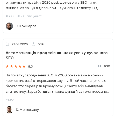
отримувати трафік у 2026 році, що нового у SEO та як
змінюється пошук під впливом штучного інтелекту. Від
класичного SEO до сучасного пошуку Останніми роками...
#SEO
#SEO-спеціаліст
С. Кокшаров
27.03.2026
6 хв
Автоматизація процесів як шлях успіху сучасного
SEO
1081
5.0
На початку зародження SEO, у 2000 роках майже кожний
крок оптимізації створювався вручну. В той час, наприклад
багато хто перевіряв вручну позиції сайту або аналізував
статистику. Зараз більшість таких функцій автоматизовано
великими компаніями по типу Ahrefs, Semrush або Serpstat. І...
#SEO
Є. Молдовану