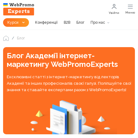
Меню
Увійти
Курси
Конференції
B2B
Блог
Про нас
Блог
Блог Академії інтернет-
маркетингу WebPromoExperts
Ексклюзивні статті з інтернет-маркетингу від лекторів
Академії та інших професіоналів своєї галузі. Поліпшуйте свої
знання та ставайте експертами разом з WebPromoExperts!