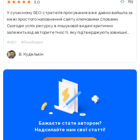
791
5.0
У сучасному SEO стратегія просування вже давно вийшла за
межі простого наповнення сайту ключовими словами.
Сьогодні успіх ресурсу в пошуковій видачі критично
залежить від авторитетності, яку підтверджують зовнішні
джерела. У цьому контексті біржа посилань PR-X постає як
#SEO
#Лінкбілдінг
комплексне рішення для...
В. Куделькін
Бажаєте стати автором?
Надсилайте нам свої статті!