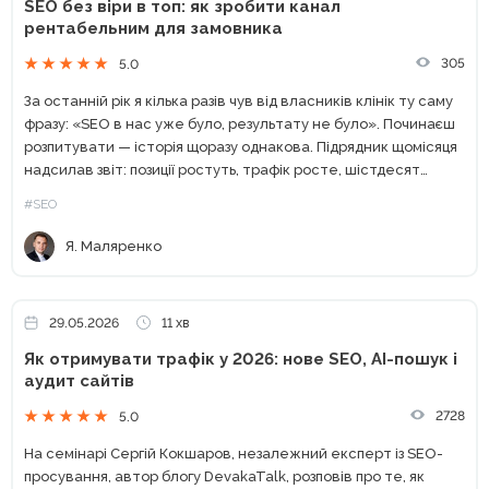
SEO без віри в топ: як зробити канал
рентабельним для замовника
305
5.0
За останній рік я кілька разів чув від власників клінік ту саму
фразу: «SEO в нас уже було, результату не було». Починаєш
розпитувати — історія щоразу однакова. Підрядник щомісяця
надсилав звіт: позиції ростуть, трафік росте, шістдесят
технічних помилок з аудиту...
#SEO
Я. Маляренко
29.05.2026
11 хв
Як отримувати трафік у 2026: нове SEO, AI-пошук і
аудит сайтів
2728
5.0
На семінарі Сергій Кокшаров, незалежний експерт із SEO-
просування, автор блогу DevakaTalk, розповів про те, як