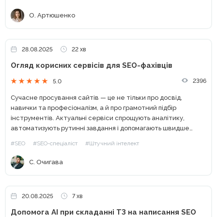
О. Артюшенко
28.08.2025
22 хв
Огляд корисних сервісів для SEO-фахівців
2396
5.0
Сучасне просування сайтів — це не тільки про досвід,
навички та професіоналізм, а й про грамотний підбір
інструментів. Актуальні сервіси спрощують аналітику,
автоматизують рутинні завдання і допомагають швидше
досягати результатів. У цій статті ми детально розглянемо
#SEO
#SEO-спеціаліст
#Штучний інтелект
актуальні та ефективні платформи,...
С. Очигава
20.08.2025
7 хв
Допомога АІ при складанні ТЗ на написання SEO