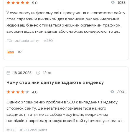
1033
5.0
У сучасному цифровому світі просування e-commerce сайту
стає справжнім викликом для власників онлайн-магазинів.
Якщо ваш бізнес стикається з низьким органічним трафіком,
високим відсотком відмов або слабкою конверсією, то ця
стаття саме для вас. Ви можете мати ідеальний
#Оптимізація сайту
#SEO
асортимент і конкурентні...
W.
18.09.2025
12 хв
Чому сторінки сайту випадають з індексу
2001
4.0
Однією з поширених проблем в SEO є випадання з індексу
сторінок сайту. Це негативно позначається на його
видимості та тягне за собою масу інших неприємних
наслідків, наприклад, знижує позиції сайту і зменшує кількість
потенційних клієнтів, даючи перевагу конкурентам. У цій...
#SEO
#SEO-спеціаліст