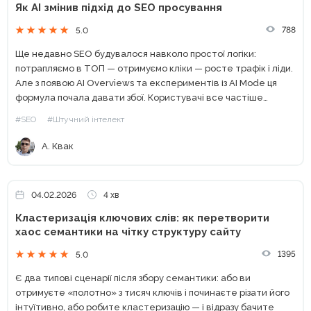
Як AI змінив підхід до SEO просування
788
5.0
Ще недавно SEO будувалося навколо простої логіки:
потрапляємо в ТОП — отримуємо кліки — росте трафік і ліди.
Але з появою AI Overviews та експериментів із AI Mode ця
формула почала давати збої. Користувачі все частіше
бачать «готову відповідь» прямо...
#SEO
#Штучний інтелект
А. Квак
04.02.2026
4 хв
Кластеризація ключових слів: як перетворити
хаос семантики на чітку структуру сайту
1395
5.0
Є два типові сценарії після збору семантики: або ви
отримуєте «полотно» з тисяч ключів і починаєте різати його
інтуїтивно, або робите кластеризацію — і відразу бачите