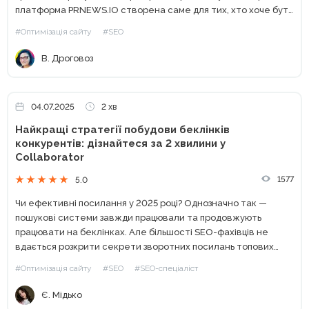
платформа PRNEWS.IO створена саме для тих, хто хоче бути
почутим у цифровому світі. Для піару та публічних...
#Оптимізація сайту
#SEO
В. Дроговоз
04.07.2025
2 хв
Найкращі стратегії побудови беклінків
конкурентів: дізнайтеся за 2 хвилини у
Collaborator
1577
5.0
Чи ефективні посилання у 2025 році? Однозначно так —
пошукові системи завжди працювали та продовжують
працювати на беклінках. Але більшості SEO-фахівців не
вдається розкрити секрети зворотних посилань топових
конкурентів. Чи то через занадто довгий процес аналізу, чи
#Оптимізація сайту
#SEO
#SEO-спеціаліст
через нестачу потрібних...
Є. Мідько