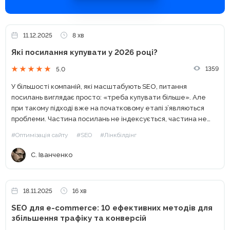
11.12.2025
8 хв
Які посилання купувати у 2026 році?
1359
5.0
У більшості компаній, які масштабують SEO, питання
посилань виглядає просто: «треба купувати більше». Але
при такому підході вже на початковому етапі з’являються
проблеми. Частина посилань не індексується, частина не
дає ефекту, а іноді позиції навіть просідають — бюджет
#Оптимізація сайту
#SEO
#Лінкбілдінг
зливається в...
С. Іванченко
18.11.2025
16 хв
SEO для e-commerce: 10 ефективних методів для
збільшення трафіку та конверсій