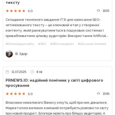
тексту
1835
5.0
Складання технічного завдання (ТЗ) для написання SEO-
оптимізованого тексту – це ключовий етап у створенні
контенту, який ранжуватиметься в пошукових системах і
приваблюватиме цільову аудиторію. Використання Artificial
Intelligence (AI) значно спрощує цей процес, дозволяючи
#Оптимізація сайту
#SEO
#SEO-спеціаліст
#Штучний інтелект
оптимізувати час, підвищувати якість ТЗ і створювати...
В. Здор
11.07.2025
8 хв
PRNEWS.IO: надійний помічник у світі цифрового
просування
1596
5.0
Власники невеликого бізнесу хочуть, щоб про них дізналися.
Маркетологи великих компаній потребують розповісти світу
про новий продукт. Блогери мріють про більшу авдиторію. А