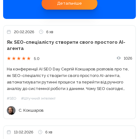
Детальніше
20.02.2026
6 хв
Як SEO-спеціалісту створити свого простого AI-
агента
1026
5.0
На конференції AI SEO Day Сергій Кокшаров розповів про те,
як SEO-спеціалісту створити свого простого AI-агента,
автоматизувати рутинні процеси та перейти від ручного
аналізу до системної роботи з даними. Чому SEO сьогодні
неможливе без автоматизації Останні кілька років SEO
#SEO
#Штучний інтелект
змінилося...
С. Кокшаров
13.02.2026
6 хв