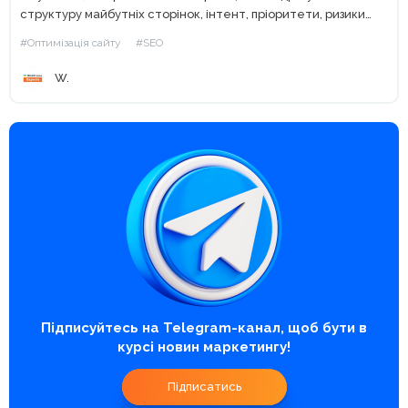
структуру майбутніх сторінок, інтент, пріоритети, ризики
канібалізації. Кластеризація ключових слів — це не «ще...
#Оптимізація сайту
#SEO
W.
Підписуйтесь на Telegram-канал, щоб бути в
курсі новин маркетингу!
Підписатись