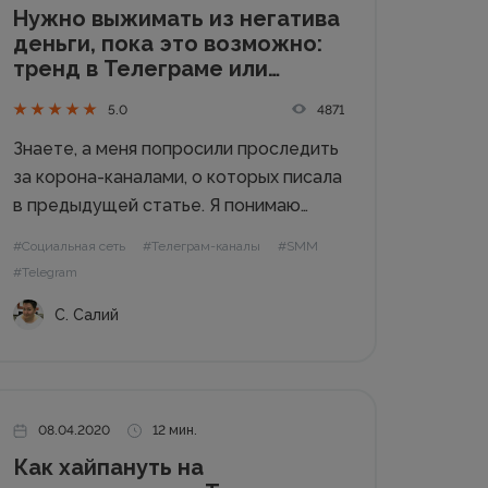
Нужно выжимать из негатива
деньги, пока это возможно:
тренд в Телеграме или
плохой маркетинг?
4871
5.0
Знаете, а меня попросили проследить
за корона-каналами, о которых писала
в предыдущей статье. Я понимаю
ваше любопытство. Прошло всего 20
#Социальная сеть
#Телеграм-каналы
#SMM
дней. И что же случилось? Интерес к
#Telegram
теме коронавируса предсказуемо
С. Салий
падает. Во всем мире: Идет на спад и
корона-хайп в...
08.04.2020
12 мин.
Как хайпануть на