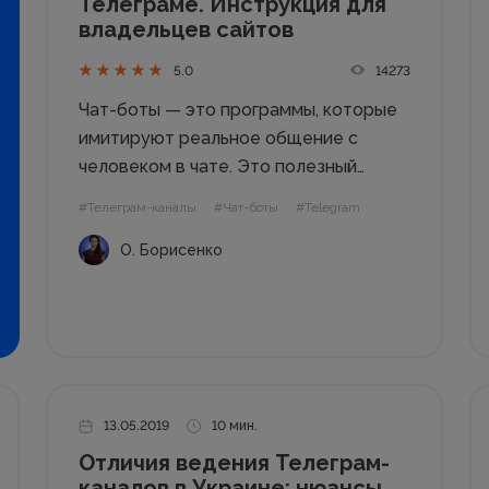
Телеграме. Инструкция для
владельцев сайтов
14273
5.0
Чат-боты — это программы, которые
имитируют реальное общение с
человеком в чате. Это полезный
инструмент для бизнеса любого
#Телеграм-каналы
#Чат-боты
#Telegram
размера — от малого до крупного, и
О. Борисенко
разных сфер — как B2C, так и B2B. Вы
и сами наверняка сталкивались с чат-
ботами:...
13.05.2019
10 мин.
Отличия ведения Телеграм-
каналов в Украине: нюансы