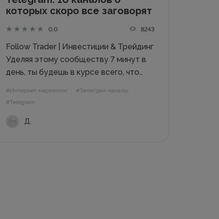
которых скоро все заговорят
8243
0.0
Follow Trader | Инвестиции & Трейдинг
Уделяя этому сообществу 7 минут в
день, ты будешь в курсе всего, что
происходит в мире акций и
#Интернет-маркетинг
#Телеграм-каналы
криптовалют. Канал Дениса
#Telegram
Яблонского, в котором идеи
Д.
инвестиций не только в криптоактивы
и ICO, но и...