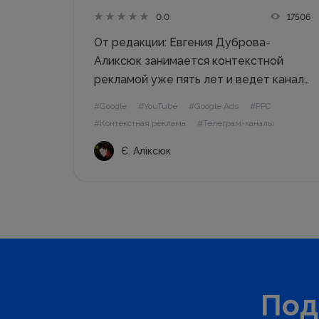
17506
0.0
От редакции: Евгения Дуброва-
Аликсюк занимается контекстной
рекламой уже пять лет и ведет канал
про PPC в Телеграм. Мы
#Google
#YouTube
#Google Ads
#PPC
поинтересовались, как Евгения
#Контекстная реклама
#Телеграм-каналы
мониторит источники для того, чтобы
Є. Аліксюк
на канале было интересно,
оперативно появлялись анонсы
нововведений и свежие публикации.
Вся сила...
Под