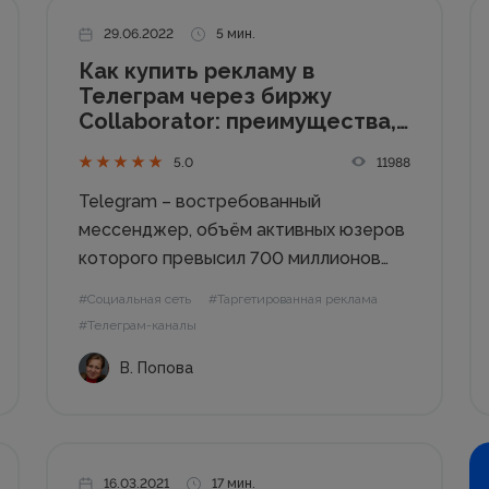
29.06.2022
5 мин.
Как купить рекламу в
Телеграм через биржу
Collaborator: преимущества,
недостатки, перспективы
11988
5.0
Telegram – востребованный
мессенджер, объём активных юзеров
которого превысил 700 миллионов
человек. И данное количество
#Социальная сеть
#Таргетированная реклама
постоянно растет. Логично, что
#Телеграм-каналы
многие бизнесы рассматривают его
В. Попова
как инструмент выхода на целевую
аудиторию и хотят купить рекламу в
Телеграм. Здесь практически
отсутствует официальная
таргетированная...
16.03.2021
17 мин.