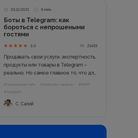
23.12.2021
9 мин.
Боты в Telegram: как
бороться с непрошеными
гостями
21433
5.0
Продавать свои услуги, экспертность,
продукты или товары в Telegram –
реально. Но самое главное то, что для
этого не нужно 10 000 подписчиков!
#Социальная сеть
#Телеграм-каналы
#SMM
По мнению эксперта из продвижения
#Telegram
в Telegram Светланы Салий, факт о
С. Салий
количестве подписчиков – это самый
популярный...