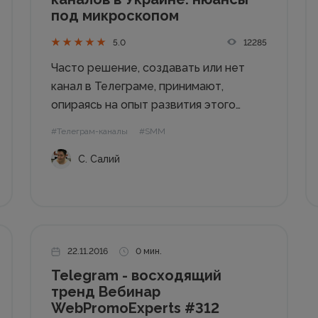
под микроскопом
12285
5.0
Часто решение, создавать или нет
канал в Телеграме, принимают,
опираясь на опыт развития этого
мессенджера в России. Вы помните
#Телеграм-каналы
#SMM
ажиотаж вокруг Телеграм-канала
С. Салий
«Бывшая»? Этот канал создал
стендап-комик Артур Чапарян и
продал за 1,5 миллиона рублей. Через
две недели канал был...
22.11.2016
0 мин.
Telegram - восходящий
тренд Вебинар
WebPromoExperts #312