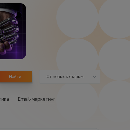
От новых к старым
Найти
тика
Email-маркетинг