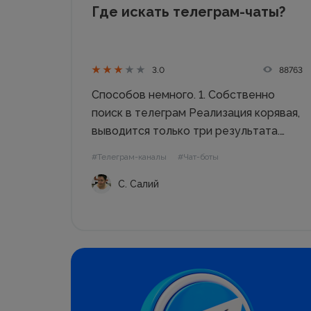
Где искать телеграм-чаты?
88763
3.0
Способов немного. 1. Собственно
поиск в телеграм Реализация корявая,
выводится только три результата.
Шансов найти что-то мало. Но не
#Телеграм-каналы
#Чат-боты
стоит отбрасывать такой способ
С. Салий
полностью. Когда будете искать чаты
в телеграм, аккуратно формулируйте
вопросы. Скорее всего выведутся те
чаты, в названиях...