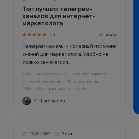
Топ лучших телеграм-
каналов для интернет-
маркетолога
49464
5.0
Телеграм-каналы – полезный источник
знаний для маркетолога. Удобно не
только заниматься
самообразованием, но также быть в
#PPC
#Google Analytics
#Контент-маркетинг
курсе последних маркетинговых
#Интернет-маркетинг
#Email-маркетинг
новостей и узнавать первыми об
#SEO
#Телеграм-каналы
#SMM
изменениях в мире digital-маркетинга.
С. Шагоферов
В Академии WebPromoExperts есть
образовательный канал, в котором
каждый день появляются 2-3...
23.06.2020
2 мин.