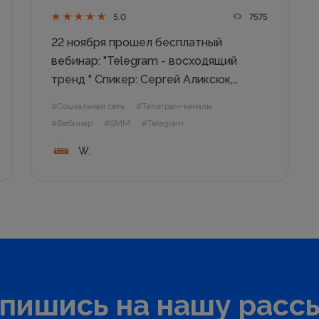
7575
5.0
22 ноября прошел бесплатный
вебинар: "Telegram - восходящий
тренд " Спикер: Сергей Аликсюк,
сооснователь компании I-Marketing.
#Социальная сеть
#Телеграм-каналы
Тезисы: Обзор и статистика; Боты и их
#Вебинар
#SMM
#Telegram
роль; Что такое канал в Telegram;
W.
Возможные способы продвижения
канала. Анонсы будущих вебинаров
Запись вебинара: "Telegram...
пишись на нашу расс