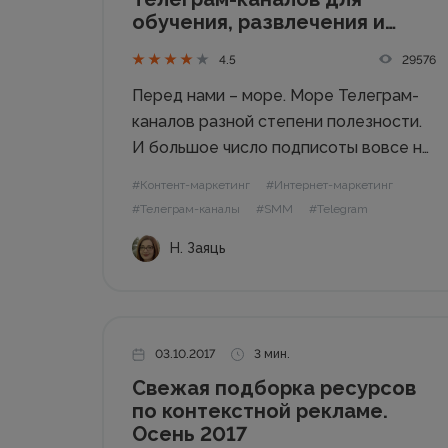
обучения, развлечения и
фана по версии главреда
29576
4.5
WebPromoExperts
Перед нами – море. Море Телеграм-
каналов разной степени полезности.
И большое число подписоты вовсе не
означает, что контент ТГ-канала
#Контент-маркетинг
#Интернет-маркетинг
прекрасен. Как редактор, скажу вам,
#Телеграм-каналы
#SMM
#Telegram
что подборки и отдельные каналы
Н. Заяць
спасают от изнурительного
мониторинга диджитал-публикаций,
чтобы, значит, руку на пульсе
держать....
03.10.2017
3 мин.
Cвежая подборка ресурсов
по контекстной рекламе.
Осень 2017