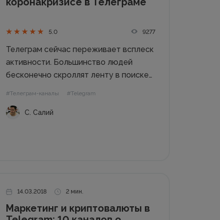
коронакризисе в Телеграме
9277
5.0
Телеграм сейчас переживает всплеск
активности. Большинство людей
бесконечно скроллят ленту в поиске
последних новостей. Людей
#Телеграм-каналы
#Telegram
интересует ситуация с
С. Салий
коронавирусом в их регионе, они
хотят видеть актуальную информацию
и статистику каждый день.
Оперативность доставки информации
и охваты – сильные стороны
Телеграма...
14.03.2018
2 мин.
Маркетинг и криптовалюты в
Telegram: 10 каналов о