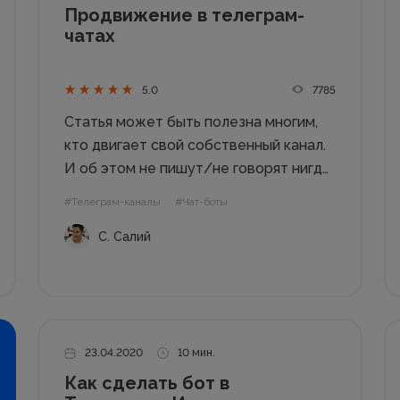
Продвижение в телеграм-
чатах
7785
5.0
Статья может быть полезна многим,
кто двигает свой собственный канал.
И об этом не пишут/не говорят нигде.
Пишу из своего опыта. Продвижение в
#Телеграм-каналы
#Чат-боты
телеграм-чатах. Поэтому – читайте,
С. Салий
комментируйте, задавайте вопросы.
Под продвижением в телеграм
обычно имеют в виду покупку
рекламы в...
23.04.2020
10 мин.
Как сделать бот в