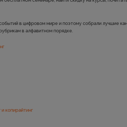
м бесплатном семинаре, найти скидку на курсы, почитат
 событий в цифровом мире и поэтому собрали лучшие кан
рубрикам в алфавитном порядке.
нг
 и копирайтинг