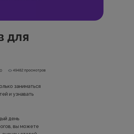
в для
49482 просмотров
.0
только заниматься
тей и узнавать
дый день
огов, вы можете