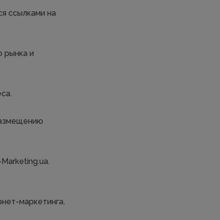
ся ссылками на
о рынка и
са.
 размещению
Marketing.ua.
рнет-маркетинга,