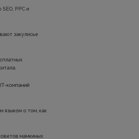
о SEO, PPC и
ывают закулисье
есплатных
житала.
 IT-компаний
 языком о том, как
советов мамкиных