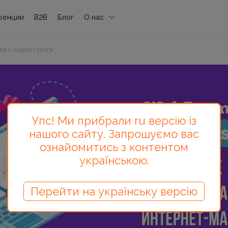
ренции
B2B
Блог
О нас
рнет-маркетолога
Упс! Ми прибрали ru версію із
нашого сайту. Запрошуємо вас
ознайомитись з контентом
українською.
Перейти на українську версію