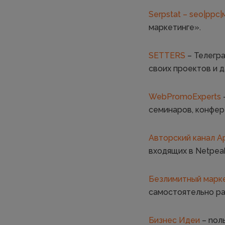
Serpstat – seo|ppc
маркетинге».
SETTERS
– Телегра
своих проектов и 
WebPromoExperts
семинаров, конфер
Авторский канал 
входящих в Netpeak
Безлимитный марк
самостоятельно ра
Бизнес Идеи
– nол