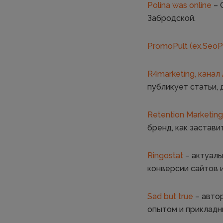
Polina was online
– 
Забродской.
PromoPult (ex.SeoPu
R4marketing, канал
публикует статьи, 
Retention Marketing
бренд, как застави
Ringostat
– актуаль
конверсии сайтов 
Sad but true
– авто
опытом и прикладн