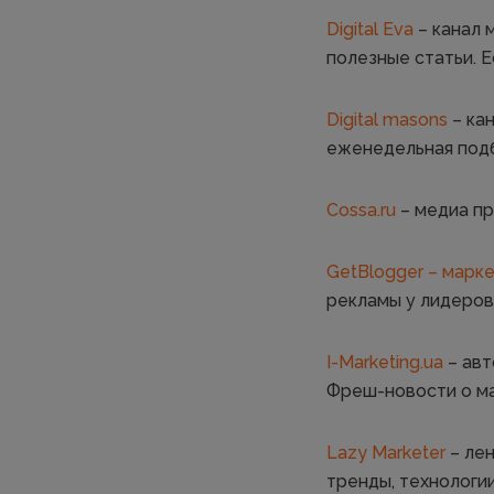
Digital Eva
– канал 
полезные статьи. 
Digital masons
– кан
еженедельная подб
Cossa.ru
– медиа пр
GetBlogger – марке
рекламы у лидеров
I-Marketing.ua
– авт
Фреш-новости о мар
Lazy Marketer
– лен
тренды, технологи