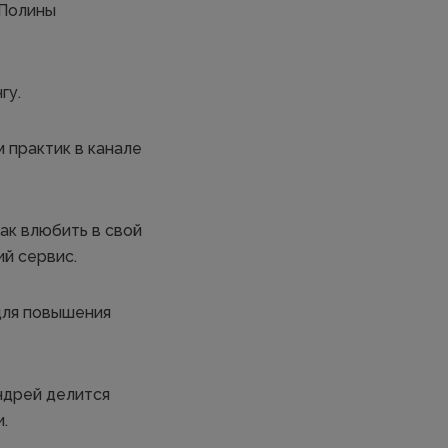
 Полины
гу.
 практик в канале
ак влюбить в свой
ий сервис.
для повышения
ндрей делится
.