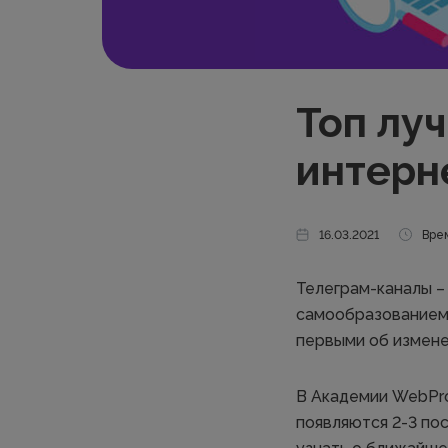
Топ лу
интерн
16.03.2021
Врем
Телеграм-каналы –
самообразованием,
первыми об изменен
В Академии WebPr
появляются 2-3 по