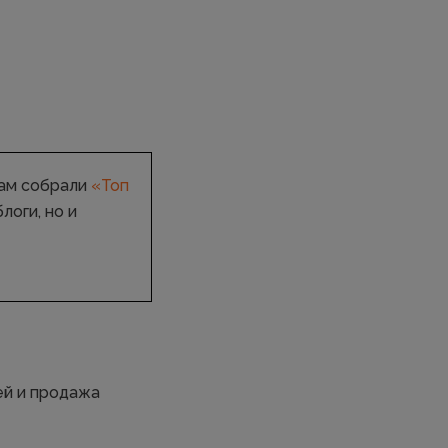
цам собрали
«Топ
логи, но и
ей и продажа