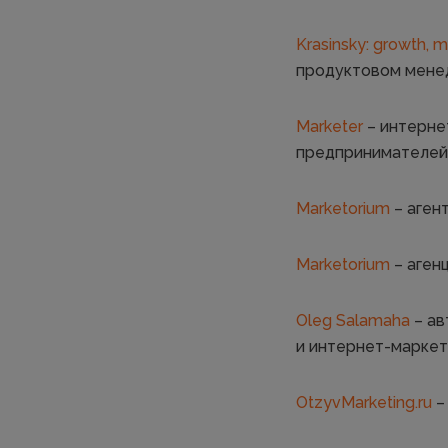
Krasinsky: growth, m
продуктовом менед
Marketer
– интернет
предпринимателей
Marketorium
– аген
Marketorium
– агенц
Oleg Salamaha
– ав
и интернет-маркет
OtzyvMarketing.ru
–