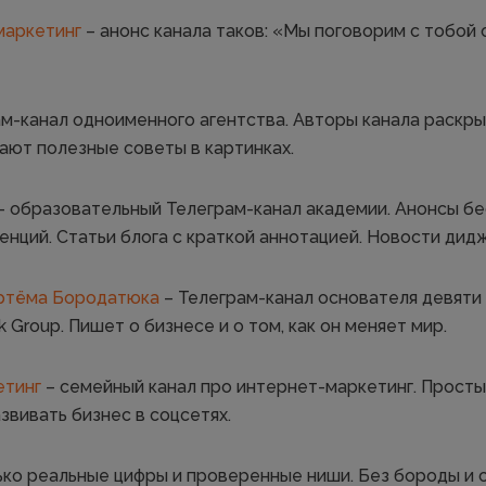
|маркетинг
– анонс канала таков: «Мы поговорим с тобой 
м-канал одноименного агентства. Авторы канала раскр
дают полезные советы в картинках.
– образовательный Телеграм-канал академии. Анонсы б
енций. Статьи блога с краткой аннотацией. Новости дид
Артёма Бородатюка
– Телеграм-канал основателя девяти
 Group. Пишет о бизнесе и о том, как он меняет мир.
етинг
– семейный канал про интернет-маркетинг. Простым
звивать бизнес в соцсетях.
ько реальные цифры и проверенные ниши. Без бороды и 