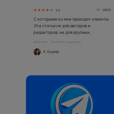
13805
4.5
С которыми ко мне приходят клиенты
Эта статья не для авторов и
редакторов, не для крупных
корпораций и представителей медиа-
#Контент
#Контент-маркетинг
бизнеса. Она для небольших компаний
К. Кушнір
и предпринимателей с запросом на
контент-маркетинг, блог или соцсети.
Я собрала основные заблуждения
клиентов, далеких от...