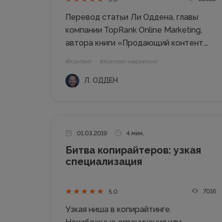
Перевод статьи Ли Оддена, главы
компании TopRank Online Marketing,
автора книги «Продающий контент.
Как связать контент-маркетинг, SEO и
#Контент
#Контент-маркетинг
социальные сети в единую систему»
Л. ОДДЕН
Вы только запустили великолепную
кампанию. В день запуска все
взволнованы. Маркетинговый отдел
чувствует запах победы на
«Каннских...
01.03.2019
4 мин.
Битва копирайтеров: узкая
специализация
7016
5.0
Узкая ниша в копирайтинге.