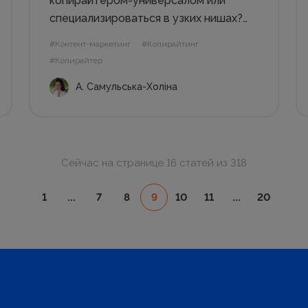
копирайтером-универсалом или
специализироваться в узких нишах?
Стоит ли писать только продающие
#Контент-маркетинг
#Копирайтинг
тексты или сделать своим УТП
#Копирайтер
экспертные тексты, выбрать нишу
А. Самульська-Холіна
«копирайтера для инфобизнеса»,
«маркетолога образовательных
проектов» или «специалиста по
коммерческим предложениям»? В
этой или другой...
Сейчас на странице 16 статей из 318
1
...
7
8
9
10
11
...
20