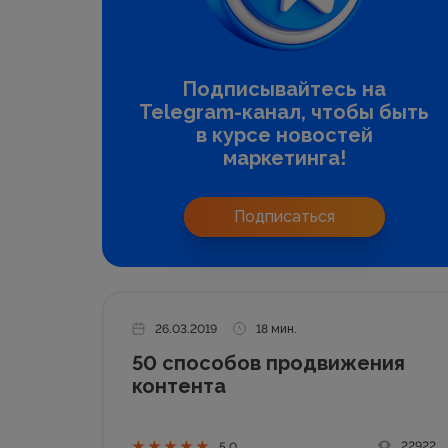
Подписывайтесь на
Telegram-канал, чтобы быть
в курсе новостей
маркетинга!
Подписаться
26.03.2019
18 мин.
50 способов продвижения
контента
22922
5.0