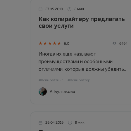
27.05.2019
2 мин.
Как копирайтеру предлагать
свои услуги
6494
5.0
Иногда их еще называют
преимуществами и особенными
отличиями, которые должны убедить
человека заказать текст. Такие
#Копирайтинг
#Копирайтер
обещания не несут смысла и порой
А. Булгакова
вводят потенциального клиента в
заблуждение. Грамотно. Уникально.
Сдам в срок Гарантии, в общем,
неплохие. Но как преимущества так
себе....
29.04.2019
8 мин.