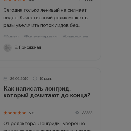
Сегодня только ленивый не снимает
видео. Качественный ролик может в
разы увеличить поток лидов без
вложения кругленькой суммы. Пришло
#Контент
#Контент-маркетинг
#Видеоконтент
время воспользоваться всей мощью
Е. Присяжная
видеоконтента и развеять миф, что
снять ролик – это слишком сложно и
под силу далеко не каждому....
26.02.2019
19 мин.
Как написать лонгрид,
который дочитают до конца?
22388
5.0
От редактора: Лонгриды уверенно