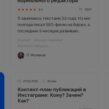
нормального редактора
9307
5.0
Я занимаюсь текстами 3,5 года. Из них
полгода писал SEO-фигню на бирже, а
последние 9 месяцев развиваю
агентство контент-маркетинга
#Контент
#Контент-маркетинг
«Сделаем». О стремительной карьере
#Интернет-маркетинг
расскажу в другой раз, а сейчас хочу
П. Молянов
наглядно показать, как я становился
нормальным редактором и учился
рассказывать...
27.03.2019
16 мин.
Контент-план публикаций в
Инстаграме: Кому? Зачем?
Как?