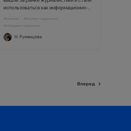
вышли за рамки журналистики и стали
использоваться как информационно-
имиджевые, продающие (без единого
#Контент
#Контент-маркетинг
намека на «купите у нас»), PR-
#Интернет-маркетинг
материалы. Мы поговорим о том,
Н. Румянцева
зачем и как писать лонгриды, а
главное – как измерять
эффективность, анализировать
результат и...
Вперед