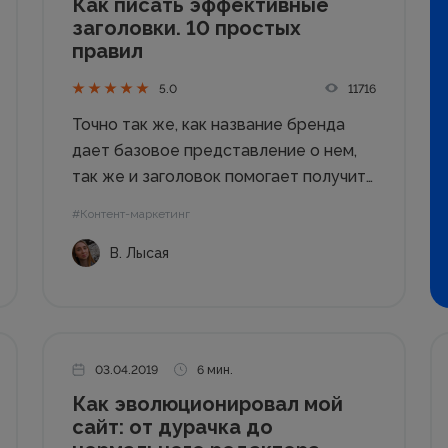
Как писать эффективные
заголовки. 10 простых
правил
11716
5.0
Точно так же, как название бренда
дает базовое представление о нем,
так же и заголовок помогает получить
понимание, о чем же будет текст.
#Контент-маркетинг
Именно поэтому очень важно
В. Лысая
использовать правильные H1-H6,
которые заинтересуют
потенциального читателя. Давайте
разбираться, как же грамотно это...
03.04.2019
6 мин.
Как эволюционировал мой
сайт: от дурачка до