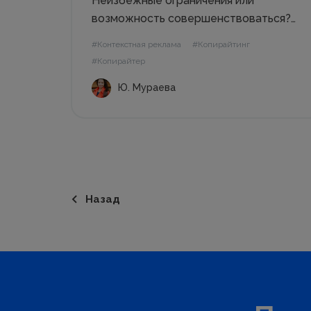
Неизбежные ограничения или
возможность совершенствоваться?
Найти себя Когда осваиваешь новую
#Контекстная реклама
#Копирайтинг
профессию, стараешься любым
#Копирайтер
способом наработать навыки,
Ю. Мураева
получить опыт. У меня так было
каждый раз, когда резко менялся
стиль жизни и работы. Крутые виражи
начались еще с...
Назад