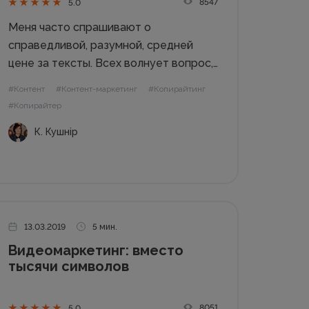
8547
5.0
Меня часто спрашивают о
справедливой, разумной, средней
цене за тексты. Всех волнует вопрос,
сколько платить копирайтерам,
#Контент
#Контент-маркетинг
#Копирайтинг
редакторам, авторам и другим
#Копирайтер
пишущим людям. Это понятно:
К. Кушнір
клиенты в этой сфере, как и в любой
другой области, боятся переплатить.
Проблема в том, что...
13.03.2019
5 мин.
Видеомаркетинг: вместо
тысячи символов
8051
5.0