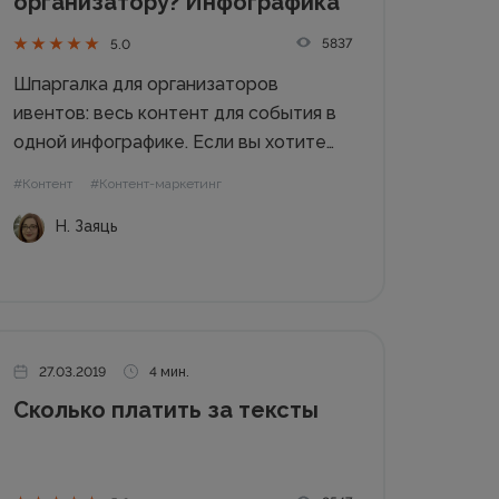
организатору? Инфографика
5837
5.0
Шпаргалка для организаторов
ивентов: весь контент для события в
одной инфографике. Если вы хотите
организовать конференцию, семинар,
#Контент
#Контент-маркетинг
вебинар, встречу, то не забудете
Н. Заяць
ничего, нужный контент подготовите
заранее, и станете первым
бесстрессовым организатором
событий во Вселенной и ее
окрестностях. Сохраняйте статью в...
27.03.2019
4 мин.
Сколько платить за тексты