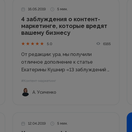
16.05.2019
5 мин.
4 заблуждения о контент-
маркетинге, которые вредят
вашему бизнесу
6165
5.0
От редакции: ура, мы получили
отличное дополнение к статье
Екатерины Кушнир «13 заблуждений о
контент-маркетинге и текстах».
#Контент-маркетинг
Изучим все и составим энциклопедию
А. Усиченко
заблуждений, если вы не против. А
статья – для контент-маркетологов и
копирайтеров. Пусть у вас будут
железные аргументы...
12.04.2019
5 мин.