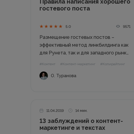
Правила написания хорошего
гостевого поста
9571
5.0
Размещение гостевых постов –
эффективный метод линкбилдинга как
для Рунета, так и для западного рынка.
Он отлично привлекает
#Контент
#Контент-маркетинг
#Копирайтинг
заинтересованных целевых
О. Туранова
посетителей на сайт, провоцирует
рост узнаваемости бренда и
убеждает читателей в
профессионализме компании. Однако
для достижения таких результатов
11.04.2019
14 мин.
необходимо владеть...
13 заблуждений о контент-
маркетинге и текстах