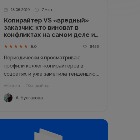
13.05.2019
7 мин.
Копирайтер VS «вредный»
заказчик: кто виноват в
конфликтах на самом деле и
что делать?
8456
5.0
Периодически я просматриваю
профили коллег-копирайтеров в
соцсетях, и уже заметила тенденцию:
и новички, и опытные мастера пера
#Контент
#Копирайтер
нет-нет да и пожалуются на свою
А. Булгакова
тяжелую долю и заказчиков, не
понимающих тонкую писательскую
натуру. После прочтения очередного
крика души я вспомнила себя...