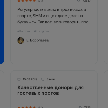
73587
5.0
Регулярность важна в трех вещах: в
спорте, SMM и еще одном деле на
букву «с». Так вот, если говорить про
SMM, то регулярным, разнообразным,
#Контент
#Instagram
фантастическим ваш постинг сделает
Е. Воропаева
контент-план. Читайте статью и
делайте свой. Так вы совместите
теорию и практику....
15.03.2019
3 мин.
Качественные доноры для
гостевых постов
7823
5.0