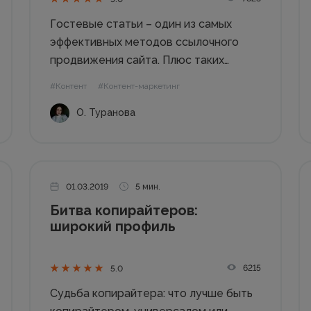
Гостевые статьи – один из самых
эффективных методов ссылочного
продвижения сайта. Плюс таких
статей – в возможности бесплатного
#Контент
#Контент-маркетинг
размещения. Это значит, что вы
О. Туранова
можете получить
качественный линк на трастовой
площадке практически без вложений.
Но как выбрать эту самую трастовую
площадку? Сегодня я...
01.03.2019
5 мин.
Битва копирайтеров:
широкий профиль
6215
5.0
Судьба копирайтера: что лучше быть