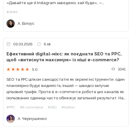
«Давайте ще й Instagram заведемо, хай буде», —
найчастіший запит, який я отримувала як СММ-експерт до
#SMM
2020 року....
А. Білоус
03.03.2026
6 хв
Ефективний digital-мікс: як поєднати SEO та PPC,
щоб «витиснути максимум» із ніші e-commerce?
1041
5.0
SEO та PPC цілком самодостатні як окремі інструменти: один
планомірно будує видимість, інший — швидко залучає
цільовий трафік. Проте в e-commerce робота цих каналів як
ізольованих одиниць часто обмежує загальний результат. На
прикладі кейсу Webpromo та Samsung Experience Store
#PPC
#E-commerce
#SEO
#Кейси
розберемо,...
А. Чернушенко