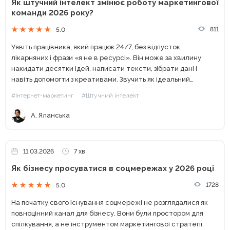
Як штучний інтелект змінює роботу маркетингової
команди 2026 року?
811
5.0
Уявіть працівника, який працює 24/7, без відпусток,
лікарняних і фрази «я не в ресурсі». Він може за хвилину
накидати десятки ідей, написати тексти, зібрати дані і
навіть допомогти з креативами. Звучить як ідеальний
співробітник, правда? Перша думка, ChatGPT. Але сьогодні...
#Інтернет-маркетинг
#Штучний інтелект
А. Яланська
11.03.2026
7 хв
Як бізнесу просуватися в соцмережах у 2026 році
1728
5.0
На початку свого існування соцмережі не розглядалися як
повноцінний канал для бізнесу. Вони були простором для
спілкування, а не інструментом маркетингової стратегії.