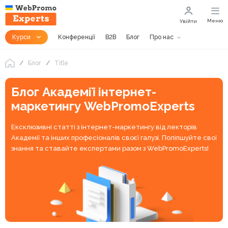
Меню
Увійти
Курси
Конференції
B2B
Блог
Про нас
Блог
Title
Блог Академії інтернет-
маркетингу WebPromoExperts
Ексклюзивні статті з інтернет-маркетингу від лекторів
Академії та інших професіоналів своєї галузі. Поліпшуйте свої
знання та ставайте експертами разом з WebPromoExperts!