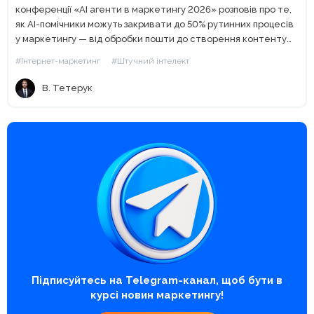
конференції «AI агенти в маркетингу 2026» розповів про те,
як AI-помічники можуть закривати до 50% рутинних процесів
у маркетингу — від обробки пошти до створення контенту
та автоматизації аналітики. Сьогодні штучний інтелект уже...
#Інтернет-маркетинг
#Штучний інтелект
В. Тетерук
Підписуйтесь на Telegram-канал, щоб бути в
курсі новин маркетингу!