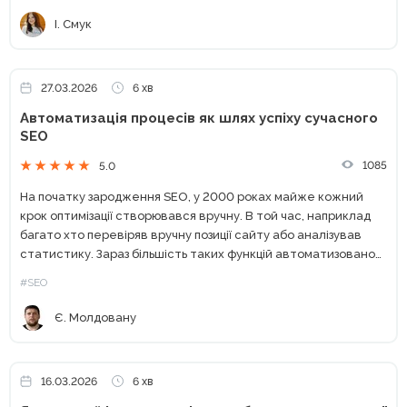
І. Смук
27.03.2026
6 хв
Автоматизація процесів як шлях успіху сучасного
SEO
1085
5.0
На початку зародження SEO, у 2000 роках майже кожний
крок оптимізації створювався вручну. В той час, наприклад
багато хто перевіряв вручну позиції сайту або аналізував
статистику. Зараз більшість таких функцій автоматизовано
великими компаніями по типу Ahrefs, Semrush або Serpstat. І...
#SEO
Є. Молдовану
16.03.2026
6 хв