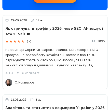
29.05.2026
11 хв
Як отримувати трафік у 2026: нове SEO, AI-пошук і
аудит сайтів
2806
5.0
На семінарі Сергій Кокшаров, незалежний експерт із SEO-
просування, автор блогу DevakaTalk, розповів про те, як
отримувати трафік у 2026 році, що нового у SEO та як
змінюється пошук під впливом штучного інтелекту. Від
класичного SEO до сучасного пошуку Останніми роками...
#SEO
#SEO-спеціаліст
С. Кокшаров
13.05.2026
8 хв
Аналітика та статистика соцмереж України у 2026