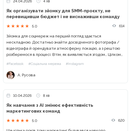
24.04.2026
4 хв
Як організувати зйомку для SMM-проєкту, не
перевищивши бюджет і не виснаживши команду
614
5.0
Зйомка для соцмереж на перший погляд здається
нескладною. Достатньо знайти досвідченого фотографа /
відеографа й орендувати атмосферну локацію, а з рештою
розберемося в процесі. Втім, як виявляється згодом… Цілком
можливі перевитрати бюджету. Якщо не вистачає
#Facebook
#Соціальна мережа
#Instagram
реквізиту, техніки чи коштів для...
А. Русова
10.04.2026
8 хв
Як навчання з AI змінює ефективність
маркетингових команд
620
5.0
Ще кілька років тому маркетинг будувався навколо