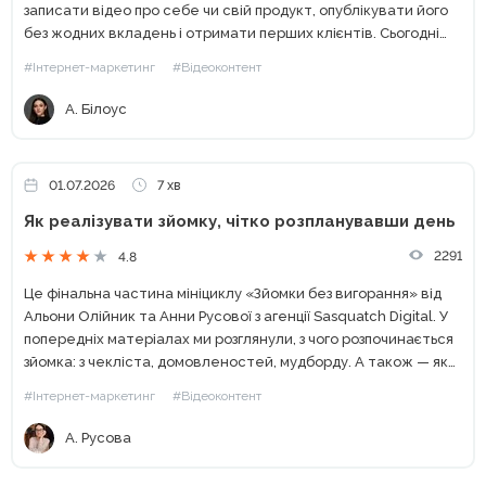
записати відео про себе чи свій продукт, опублікувати його
без жодних вкладень і отримати перших клієнтів. Сьогодні
ситуація кардинально змінилася. Кількість контенту зросла в
#Інтернет-маркетинг
#Відеоконтент
рази,...
А. Білоус
01.07.2026
7 хв
Як реалізувати зйомку, чітко розпланувавши день
2291
4.8
Це фінальна частина мініциклу «Зйомки без вигорання» від
Альони Олійник та Анни Русової з агенції Sasquatch Digital. У
попередніх матеріалах ми розглянули, з чого розпочинається
зйомка: з чекліста, домовленостей, мудборду. А також — як
підготувати команду, реквізит, локацію, не витративши...
#Інтернет-маркетинг
#Відеоконтент
А. Русова