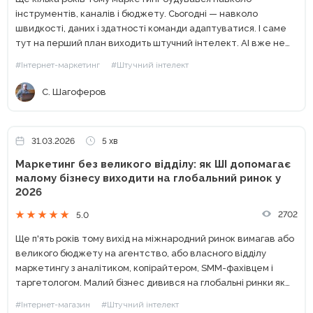
інструментів, каналів і бюджету. Сьогодні — навколо
швидкості, даних і здатності команди адаптуватися. І саме
тут на перший план виходить штучний інтелект. AI вже не
виглядає як «експеримент» або «цікава новинка». У
#Інтернет-маркетинг
#Штучний інтелект
багатьох...
С. Шагоферов
31.03.2026
5 хв
Маркетинг без великого відділу: як ШІ допомагає
малому бізнесу виходити на глобальний ринок у
2026
2702
5.0
Ще п'ять років тому вихід на міжнародний ринок вимагав або
великого бюджету на агентство, або власного відділу
маркетингу з аналітиком, копірайтером, SMM-фахівцем і
таргетологом. Малий бізнес дивився на глобальні ринки як
на щось недосяжне: надто дорого і надто ризиковано. У...
#Інтернет-магазин
#Штучний інтелект