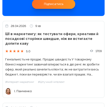
Підписатись
28.04.2026
9 хв
ШІ в маркетингу: як тестувати офери, креативи й
посадкові сторінки швидше, ніж ви встигаєте
допити каву
1709
5.0
Геніальність не продає. Продає швидкість У товарному
бізнесі маркетинг зазвичай впирається в дві речі: як зробити
офер, який реально зачепить клієнта; як не витратити весь
бюджет, поки ви перевіряєте, чи він взагалі працює. На
практиці у багатьох малих і середніх...
#Інтернет-маркетинг
#Штучний інтелект
І. Панченко