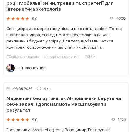
році: глобальні зміни, тренди та стратегії для
інтернет-маркетологів
4000
5.0
Світ цифрового маркетингу ніколи не стоїть на місці. Те, що
працювало вчора, сьогодні може просто зливати ваш
рекламний бюджет у прірву. Для того, щоб залишатися
конкурентоспроможними, залучати якісні ліди та
масштабувати бізнес, інтернет-маркетологу критично
#Соціальна мережа
#Інтернет-маркетинг
#SMM
важливо тримати руку на пульсі статистичних...
Н. Наконечний
06.05.2026
4 хв
Маркетинг без рутини: як AI-помічники беруть на
себе задачі і допомагають масштабувати
результат
1276
5.0
Засновник AI Assistant agency Володимир Тетерук на