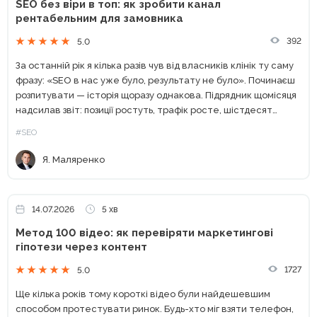
SEO без віри в топ: як зробити канал
рентабельним для замовника
392
5.0
За останній рік я кілька разів чув від власників клінік ту саму
фразу: «SEO в нас уже було, результату не було». Починаєш
розпитувати — історія щоразу однакова. Підрядник щомісяця
надсилав звіт: позиції ростуть, трафік росте, шістдесят
технічних помилок з аудиту...
#SEO
Я. Маляренко
14.07.2026
5 хв
Метод 100 відео: як перевіряти маркетингові
гіпотези через контент
1727
5.0
Ще кілька років тому короткі відео були найдешевшим
способом протестувати ринок. Будь-хто міг взяти телефон,