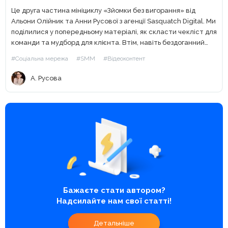
Це друга частина мініциклу «Зйомки без вигорання» від
Альони Олійник та Анни Русової з агенції Sasquatch Digital. Ми
поділилися у попередньому матеріалі, як скласти чекліст для
команди та мудборд для клієнта. Втім, навіть бездоганний
мудборд не допоможе, якщо щось залишилося...
#Соціальна мережа
#SMM
#Відеоконтент
А. Русова
Бажаєте стати автором?
Надсилайте нам свої статті!
Детальніше