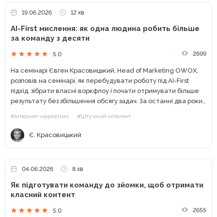
19.06.2026
12 хв
AI-First мислення: як одна людина робить більше
за команду з десяти
2699
5.0
На семінарі Євген Красовицький, Head of Marketing OWOX,
розповів на семінарі, як перебудувати роботу під AI-First
підхід, зібрати власні воркфлоу і почати отримувати більше
результату без збільшення обсягу задач. За останні два роки
штучний інтелект перестав бути просто помічником. Для...
#Інтернет-маркетинг
#Штучний інтелект
Є. Красовицький
04.06.2026
8 хв
Як підготувати команду до зйомки, щоб отримати
класний контент
2655
5.0