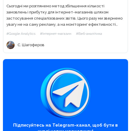
Сьогодні ми розглянемо метод збільшення кількості
замовлень і прибутку для інтернет-магазинів шляхом
застосування спеціалізованих звітів. Цього разу ми звернемо
увагу не на саму рекламу, а на моніторинг ефективності
реклами через Google Analytics 4. Від редакції. Перевірені
#Google Analytics
#Інтернет-магазин
#Веб-аналітика
поради та найцікавіші кейси...
С. Шагоферов
Підписуйтесь на Telegram-канал, щоб бути в