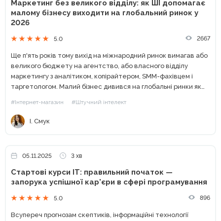
Маркетинг без великого відділу: як ШІ допомагає
малому бізнесу виходити на глобальний ринок у
2026
2667
5.0
Ще п'ять років тому вихід на міжнародний ринок вимагав або
великого бюджету на агентство, або власного відділу
маркетингу з аналітиком, копірайтером, SMM-фахівцем і
таргетологом. Малий бізнес дивився на глобальні ринки як
на щось недосяжне: надто дорого і надто ризиковано. У...
#Інтернет-магазин
#Штучний інтелект
І. Смук
05.11.2025
3 хв
Стартові курси IT: правильний початок —
запорука успішної кар'єри в сфері програмування
896
5.0
Всупереч прогнозам скептиків, інформаційні технології