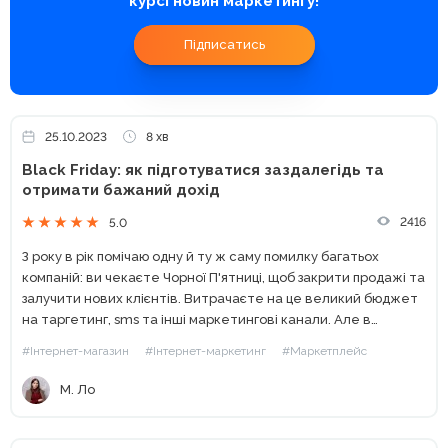
курсі новин маркетингу!
Підписатись
25.10.2023
8 хв
Black Friday: як підготуватися заздалегідь та
отримати бажаний дохід
2416
5.0
З року в рік помічаю одну й ту ж саму помилку багатьох
компаній: ви чекаєте Чорної П'ятниці, щоб закрити продажі та
залучити нових клієнтів. Витрачаєте на це великий бюджет
на таргетинг, sms та інші маркетингові канали. Але в
результаті ваші...
#Інтернет-магазин
#Інтернет-маркетинг
#Маркетплейс
М. Ло