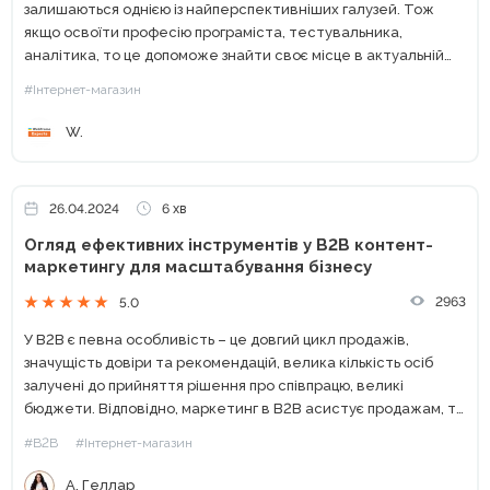
залишаються однією із найперспективніших галузей. Тож
якщо освоїти професію програміста, тестувальника,
аналітика, то це допоможе знайти своє місце в актуальній
сфері. Але з чого почати, якщо ви не маєте ані належної
#Інтернет-магазин
освіти, ані будь-якого досвіду?...
W.
26.04.2024
6 хв
Огляд ефективних інструментів у B2B контент-
маркетингу для масштабування бізнесу
2963
5.0
У B2B є певна особливість – це довгий цикл продажів,
значущість довіри та рекомендацій, велика кількість осіб
залучені до прийняття рішення про співпрацю, великі
бюджети. Відповідно, маркетинг в B2B асистує продажам, та
створює стратегію, за якої легше розвивати команду,
#B2B
#Інтернет-магазин
генерувати...
А. Геллар