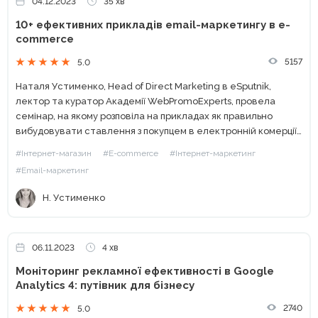
04.12.2023
35 хв
10+ ефективних прикладів email-маркетингу в e-
commerce
5157
5.0
Наталя Устименко, Head of Direct Marketing в eSputnik,
лектор та куратор Академії WebPromoExperts, провела
семінар, на якому розповіла на прикладах як правильно
вибудовувати ставлення з покупцем в електронній комерції.
Звідкись прийшло уявлення, що email-маркетинг — це
#Інтернет-магазин
#E-commerce
#Інтернет-маркетинг
застаріла стратегія, яка вже...
#Email-маркетинг
Н. Устименко
06.11.2023
4 хв
Моніторинг рекламної ефективності в Google
Analytics 4: путівник для бізнесу
2740
5.0