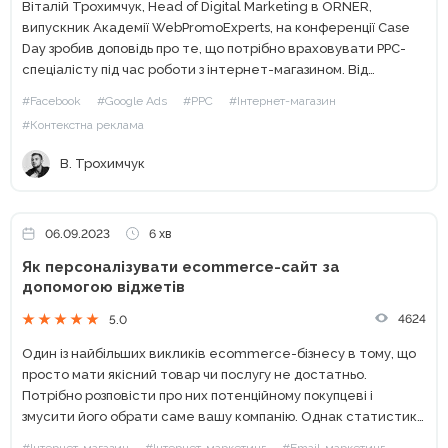
Віталій Трохимчук, Head of Digital Marketing в ORNER,
випускник Академії WebPromoExperts, на конференції Case
Day зробив доповідь про те, що потрібно враховувати PPC-
спеціалісту під час роботи з інтернет-магазином. Від
редакції. Не забудьте підписатися на канал WebPromoExperts
#Facebook
#Google Ads
#PPC
#Інтернет-магазин
у Telegram. Стаття буде корисною...
#Контекстна реклама
В. Трохимчук
06.09.2023
6 хв
Як персоналізувати ecommerce-сайт за
допомогою віджетів
4624
5.0
Один із найбільших викликів ecommerce-бізнесу в тому, що
просто мати якісний товар чи послугу не достатньо.
Потрібно розповісти про них потенційному покупцеві і
змусити його обрати саме вашу компанію. Однак статистика
не тішить: близько 70% відвідувачів безповоротно залишають
#Інтернет-магазин
#Інтернет-маркетинг
#Email-маркетинг