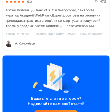
4713
5.0
Артем Коломієць, Head of SEO в Webpromo, лектор та
куратор Академії WebPromoExperts, розповів на реальних
прикладах з практики агенції, як конвертувати пошуковий
трафік у продажі. Артем Коломієць — сертифікований
спеціаліст Google Analytics Individual Qualification SEO і
#Інтернет-магазин
#Оптимізація сайту
#SEO
#SEO-спеціаліст
трафік Дуже часто стається так,...
А. Коломієць
Бажаєте стати автором?
Надсилайте нам свої статті!