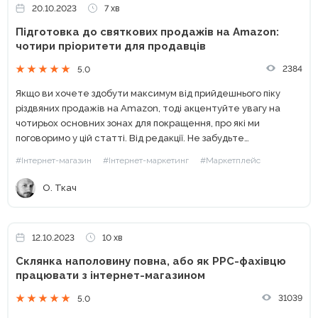
20.10.2023
7 хв
Підготовка до святкових продажів на Amazon:
чотири пріоритети для продавців
2384
5.0
Якщо ви хочете здобути максимум від прийдешнього піку
різдвяних продажів на Amazon, тоді акцентуйте увагу на
чотирьох основних зонах для покращення, про які ми
поговоримо у цій статті. Від редакції. Не забудьте
підписатися на канал WebPromoExperts у Telegram. Пік
#Інтернет-магазин
#Інтернет-маркетинг
#Маркетплейс
різдвяних...
О. Ткач
12.10.2023
10 хв
Склянка наполовину повна, або як PPC-фахівцю
працювати з інтернет-магазином
31039
5.0