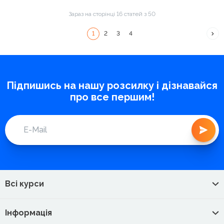
Зараз на сторінці 16 статей з 50
1
2
3
4
Підпишись на нашу розсилку і дізнавайся
про все першим!
Всі курси
Інформація