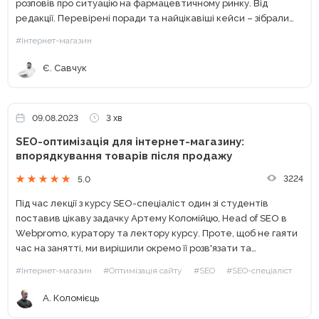
розповів про ситуацію на фармацевтичному ринку. Від
редакції. Перевірені поради та найцікавіші кейси – зібрали
для вас в одному місці! Підписуйтесь на наш телеграм-канал
#Інтернет-магазин
та отримуйте щотижня...
Є. Савчук
09.08.2023
3 хв
SEO-оптимізація для інтернет-магазину:
впорядкування товарів після продажу
3224
5.0
Під час лекції з курсу SEO-спеціаліст один зі студентів
поставив цікаву задачку Артему Коломійцю, Head of SEO в
Webpromo, куратору та лектору курсу. Проте, щоб не гаяти
час на занятті, ми вирішили окремо її розв'язати та
поділитися різними варіантами відповідей. Суть...
#Інтернет-магазин
#Оптимізація сайту
#SEO
#SEO-спеціаліст
А. Коломієць