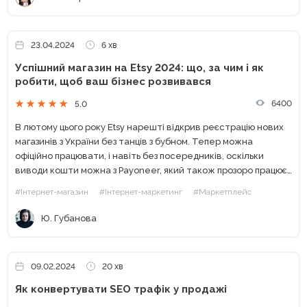
23.04.2024
6 хв
Успішний магазин на Etsy 2024: що, за чим і як
робити, щоб ваш бізнес розвивався
6400
5.0
В лютому цього року Etsy нарешті відкрив реєстрацію нових
магазинів з України без танців з бубном. Тепер можна
офіційно працювати, і навіть без посередників, оскільки
виводи кошти можна з Payoneer, який також прозоро працює
в нашій країні. Але реєстрація магазину —...
#Інтернет-магазин
#Інтернет-маркетинг
#Маркетплейс
Ю. Губанова
09.02.2024
20 хв
Як конвертувати SEO трафік у продажі