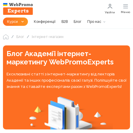
Меню
Увійти
Курси
Конференції
B2B
Блог
Про нас
Блог
Інтернет-магазин
Блог Академії інтернет-
маркетингу WebPromoExperts
Ексклюзивні статті з інтернет-маркетингу від лекторів
Академії та інших професіоналів своєї галузі. Поліпшуйте свої
знання та ставайте експертами разом з WebPromoExperts!