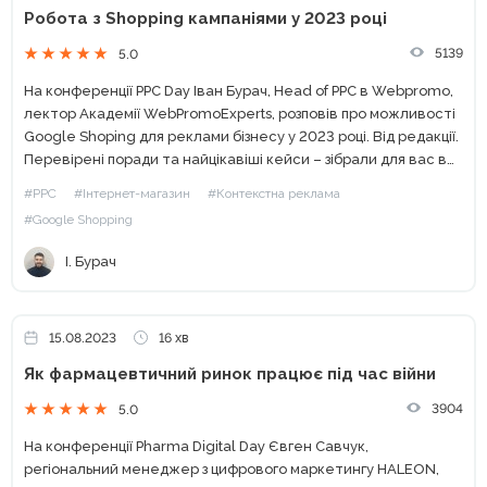
Робота з Shopping кампаніями у 2023 році
5139
5.0
На конференції PPC Day Іван Бурач, Head of PPC в Webpromo,
лектор Академії WebPromoExperts, розповів про можливості
Google Shoping для реклами бізнесу у 2023 році. Від редакції.
Перевірені поради та найцікавіші кейси – зібрали для вас в
одному місці! Підписуйтесь...
#PPC
#Інтернет-магазин
#Контекстна реклама
#Google Shopping
І. Бурач
15.08.2023
16 хв
Як фармацевтичний ринок працює під час війни
3904
5.0
На конференції Pharma Digital Day Євген Савчук,
регіональний менеджер з цифрового маркетингу HALEON,