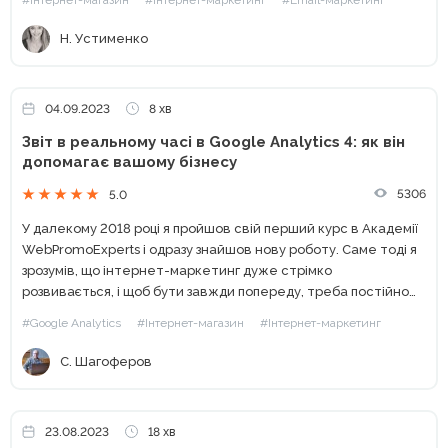
ваш сайт....
Н. Устименко
04.09.2023
8 хв
Звіт в реальному часі в Google Analytics 4: як він
допомагає вашому бізнесу
5306
5.0
У далекому 2018 році я пройшов свій перший курс в Академії
WebPromoExperts і одразу знайшов нову роботу. Саме тоді я
зрозумів, що інтернет-маркетинг дуже стрімко
розвивається, і щоб бути завжди попереду, треба постійно
слідкувати за змінами. Найголовніша зміна цього року...
#Google Analytics
#Інтернет-магазин
#Інтернет-маркетинг
С. Шагоферов
23.08.2023
18 хв