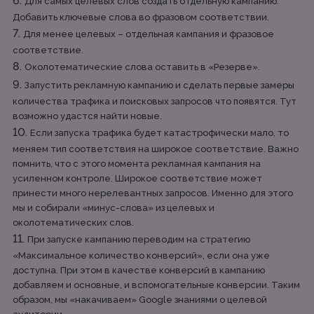
Для самых целевых слов создать отдельную кампанию.
Добавить ключевые слова во фразовом соответствии.
Для менее целевых – отдельная кампания и фразовое
соответствие.
Околотематические слова оставить в «Резерве».
Запустить рекламную кампанию и сделать первые замеры
количества трафика и поисковых запросов что появятся. Тут
возможно удастся найти новые.
Если запуска трафика будет катастрофически мало, то
меняем тип соответствия на широкое соответствие. Важно
помнить, что с этого момента рекламная кампания на
усиленном контроле. Широкое соответствие может
принести много нерелевантных запросов. Именно для этого
мы и собирали «минус-слова» из целевых и
околотематических слов.
При запуске кампанию переводим на стратегию
«Максимальное количество конверсий», если она уже
доступна. При этом в качестве конверсий в кампанию
добавляем и основные, и вспомогательные конверсии. Таким
образом, мы «накачиваем» Google знаниями о целевой