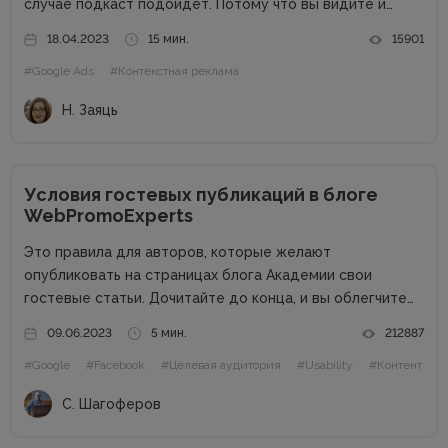
случае подкаст подойдет. Потому что вы видите и
слышите эмоции собеседников, и вот этот пинг-понг
18.04.2023
15 мин.
15901
(вопрос-ответ) не смущает и не утомляет. Поэтому,
#Google Ads
#Контекстная реклама
чтобы представить...
Н. Заяць
Условия гостевых публикаций в блоге
WebPromoExperts
Это правила для авторов, которые желают
опубликовать на страницах блога Академии свои
гостевые статьи. Дочитайте до конца, и вы облегчите
жизнь себе и редактору. Сайт в цифрах Сайт академии
09.06.2023
5 мин.
212887
интернет-маркетинга WebPromoExperts в цифрах: 37
#Google
#Facebook
#Целевая аудитория
#Usability
#Контент
000 уникальных посетителей, 90 000 подписчиков...
С. Шагоферов