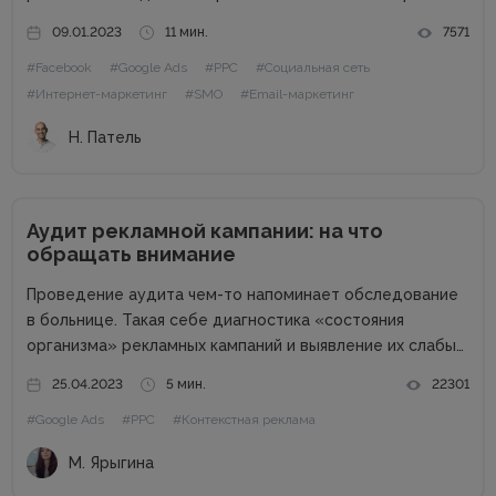
2023 год. Поскольку экономика находится в
09.01.2023
11 мин.
7571
подвешенном состоянии из-за набирающей обороты
#Facebook
#Google Ads
#PPC
#Социальная сеть
инфляции, войны, роста процентных ставок и других
факторов,...
#Интернет-маркетинг
#SMO
#Email-маркетинг
Н. Патель
Аудит рекламной кампании: на что
обращать внимание
Проведение аудита чем-то напоминает обследование
в больнице. Такая себе диагностика «состояния
организма» рекламных кампаний и выявление их слабых
и сильных сторон. Аудит рекламных кампаний – это
25.04.2023
5 мин.
22301
анализ качества кампаний (настроек, полученной
#Google Ads
#PPC
#Контекстная реклама
статистики) в рекламных системах и создание
рекомендаций для увеличения...
М. Ярыгина