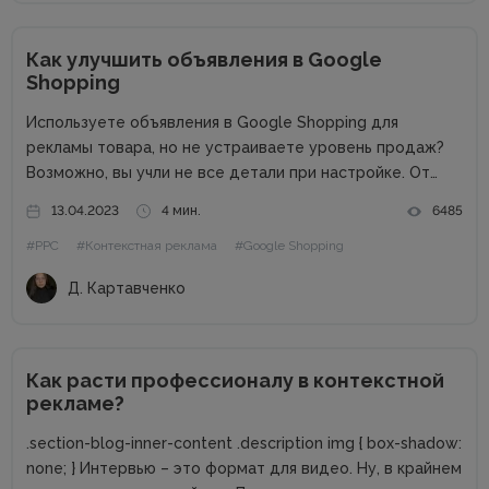
Как улучшить объявления в Google
Shopping
Используете объявления в Google Shopping для
рекламы товара, но не устраиваете уровень продаж?
Возможно, вы учли не все детали при настройке. От
редакции. Проверенные советы и самые интересные
13.04.2023
4 мин.
6485
кейсы собрали для вас в одном месте! Подписывайтесь
#PPC
#Контекстная реклама
#Google Shopping
на наш телеграм-канал и...
Д. Картавченко
Как расти профессионалу в контекстной
рекламе?
.section-blog-inner-content .description img { box-shadow:
none; } Интервью – это формат для видео. Ну, в крайнем