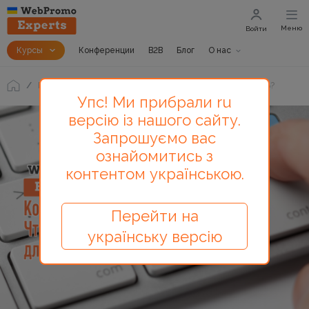
Меню
Войти
Курсы
Конференции
B2B
Блог
О нас
Блог
Удалось найти мало ключевых слов. Что делать?
Упс! Ми прибрали ru
версію із нашого сайту.
Запрошуємо вас
ознайомитись з
контентом українською.
Перейти на
українську версію