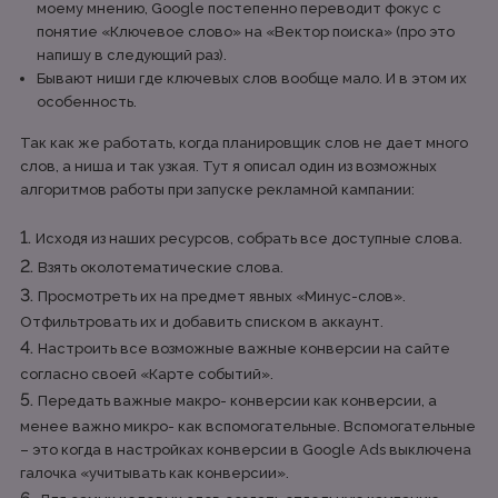
моему мнению, Google постепенно переводит фокус с
понятие «Ключевое слово» на «Вектор поиска» (про это
напишу в следующий раз).
Бывают ниши где ключевых слов вообще мало. И в этом их
особенность.
Так как же работать, когда планировщик слов не дает много
слов, а ниша и так узкая. Тут я описал один из возможных
алгоритмов работы при запуске рекламной кампании:
Исходя из наших ресурсов, собрать все доступные слова.
Взять околотематические слова.
Просмотреть их на предмет явных «Минус-слов».
Отфильтровать их и добавить списком в аккаунт.
Настроить все возможные важные конверсии на сайте
согласно своей «Карте событий».
Передать важные макро- конверсии как конверсии, а
менее важно микро- как вспомогательные. Вспомогательные
– это когда в настройках конверсии в Google Ads выключена
галочка «учитывать как конверсии».