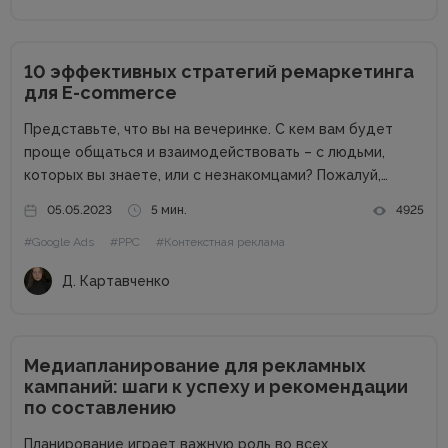
10 эффективных стратегий ремаркетинга
для E-commerce
Представьте, что вы на вечеринке. С кем вам будет
проще общаться и взаимодействовать – с людьми,
которых вы знаете, или с незнакомцами? Пожалуй,
большинство хотело бы видеть знакомые лица. Похожая
05.05.2023
5 мин.
4925
ситуация и с вашими клиентами. Если люди уже знакомы
#Google Ads
#PPC
#Контекстная реклама
с...
Д. Картавченко
Медиапланирование для рекламных
кампаний: шаги к успеху и рекомендации
по составлению
Планирование играет важную роль во всех