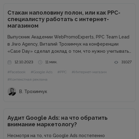
Стакан наполовину полон, или как PPC-
специалисту работать с интернет-
магазином
Выпускник Академии WebPromoExperts, PPC Team Lead
в Jiwo Agency, Виталий Трохимчук на конференции
«Case Day» сделал доклад о том, что нужно учитывать
PPC-специалисту при работе с интернет-магазином.
12.10.2023
11 мин.
31027
Статья будет полезна специалистам, которые
#Facebook
#Google Ads
#PPC
#Интернет-магазин
работают на фрилансе или в маленьких агентствах.
Почему...
#Контекстная реклама
В. Трохимчук
Аудит Google Ads: на что обратить
внимание маркетологу?
Несмотря на то, что Google Ads постепенно