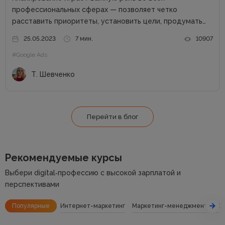
профессиональных сферах — позволяет четко
расставить приоритеты, установить цели, продумать
шаги по их достижению. Особенно важен этот процесс
25.05.2023
7 мин.
10907
при внедрении рекламной стратегии. Чтобы получить
#Google Ads
100% эффективности рекламной кампании (РК), нужно
верно распределить бюджет, оценить...
Т. Шевченко
Перейти в блог
Рекомендуемые курсы
Выбери digital‑профессию с высокой зарплатой и
перспективами
Популярные
Интернет-маркетинг
Маркетинг-менеджмент
SE