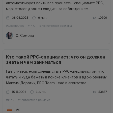
автоматизирует почти все процессы, специалист PPC,
маркетолог должен следить за соблюдением
установленных правил. Для эффективного управления
08.03.2023
6 мин.
10699
рекламными кампаниями необходимо проводить аудит
#Google Ads
#PPC
#Контекстная реклама
аккаунта Google Ads. Если вы принимаете учетную
запись от клиента или устраиваетесь...
О. Сомова
Кто такой PPC-специалист: что он должен
знать и чем заниматься
Где учиться, если хочешь стать РРС-специалистом, что
читать и куда бежать в поиске клиентов и вдохновения?
Максим Дорогих, РРС Team Lead в агентстве
Webpromo, в рамках конференции Digital Start Day
15.11.2024
11 мин.
53887
рассказал о профессии специалиста по контекстной
#PPC
#Контекстная реклама
рекламе и дал ответы...
W.