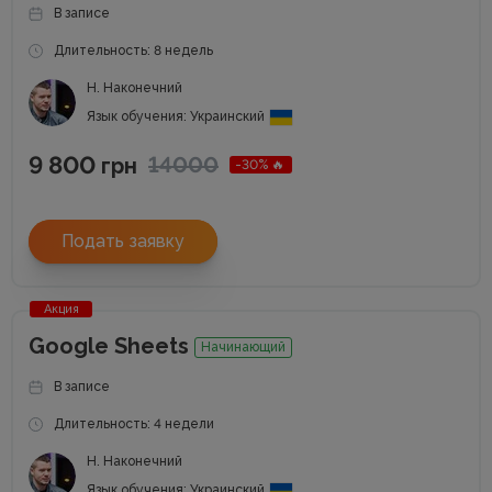
В записе
Длительность: 8 недель
Н. Наконечний
Язык обучения: Украинский
9 800
14000
грн
-30% 🔥
Подать заявку
Акция
Google Sheets
Начинающий
В записе
Длительность: 4 недели
Н. Наконечний
Язык обучения: Украинский