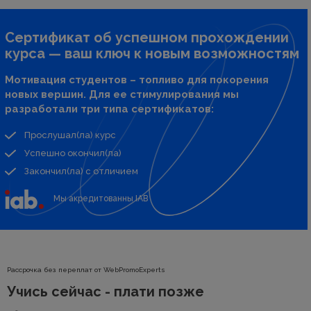
Сертификат об успешном прохождении
курса — ваш ключ к новым возможностям
Мотивация студентов – топливо для покорения
новых вершин. Для ее стимулирования мы
разработали три типа сертификатов:
Прослушал(ла) курс
Успешно окончил(ла)
Закончил(ла) с отличием
Мы акредитованны IAB
Рассрочка без переплат от WebPromoExperts
Учись сейчас - плати позже