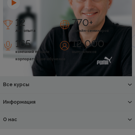
12
770+
лет опыта
онлайн-семинаров
165
12 000
компаний прошли
выпускников
корпоративное обучение
Все курсы
Информация
О нас