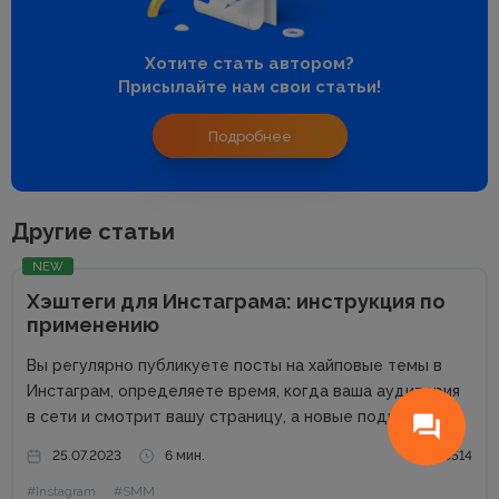
Хотите стать автором?
Присылайте нам свои статьи!
Подробнее
Другие статьи
NEW
Хэштеги для Инстаграма: инструкция по
применению
Вы регулярно публикуете посты на хайповые темы в
Инстаграм, определяете время, когда ваша аудитория
в сети и смотрит вашу страницу, а новые подписчики
все не приходят? Нет лайков со сторонних аккаунтов,
25.07.2023
6 мин.
133514
падает охват и посещаемость? Что же делать? Выход
#Instagram
#SMM
есть!...