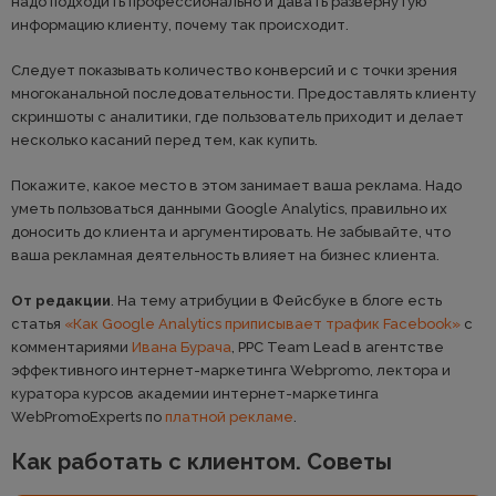
надо подходить профессионально и давать развернутую
информацию клиенту, почему так происходит.
Следует показывать количество конверсий и с точки зрения
многоканальной последовательности. Предоставлять клиенту
скриншоты с аналитики, где пользователь приходит и делает
несколько касаний перед тем, как купить.
Покажите, какое место в этом занимает ваша реклама. Надо
уметь пользоваться данными Google Analytics, правильно их
доносить до клиента и аргументировать. Не забывайте, что
ваша рекламная деятельность влияет на бизнес клиента.
От редакции
. На тему атрибуции в Фейсбуке в блоге есть
статья
«Как Google Analytics приписывает трафик Facebook»
с
комментариями
Ивана Бурача
, PPC Team Lead в агентстве
эффективного интернет-маркетинга Webpromo, лектора и
куратора курсов академии интернет-маркетинга
WebPromoExperts по
платной рекламе
.
Как работать с клиентом. Советы