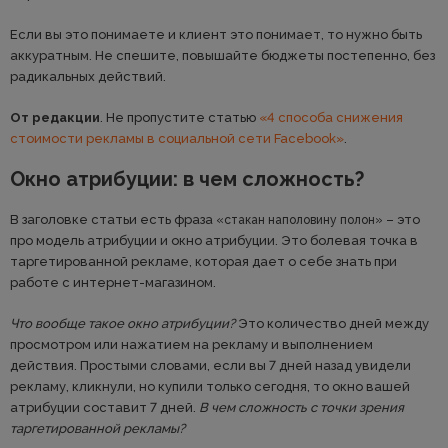
Если вы это понимаете и клиент это понимает, то нужно быть
аккуратным. Не спешите, повышайте бюджеты постепенно, без
радикальных действий.
От редакции
. Не пропустите статью
«4 способа снижения
стоимости рекламы в социальной сети Facebook»
.
Окно атрибуции: в чем сложность?
В заголовке статьи есть фраза
– это
«стакан наполовину полон»
про модель атрибуции и окно атрибуции. Это болевая точка в
таргетированной рекламе, которая дает о себе знать при
работе с интернет-магазином.
Что вообще такое окно атрибуции?
Это количество дней между
просмотром или нажатием на рекламу и выполнением
действия. Простыми словами, если вы 7 дней назад увидели
рекламу, кликнули, но купили только сегодня, то окно вашей
атрибуции составит 7 дней.
В чем сложность с точки зрения
таргетированной рекламы?