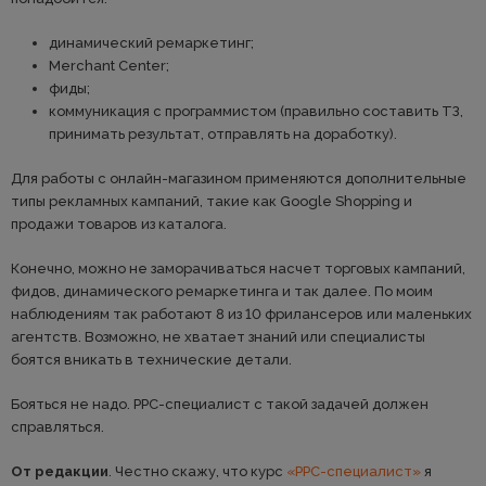
динамический ремаркетинг;
Merchant Center;
фиды;
коммуникация с программистом (правильно составить ТЗ,
принимать результат, отправлять на доработку).
Для работы с онлайн-магазином применяются дополнительные
типы рекламных кампаний, такие как Google Shopping и
продажи товаров из каталога.
Конечно, можно не заморачиваться насчет торговых кампаний,
фидов, динамического ремаркетинга и так далее. По моим
наблюдениям так работают 8 из 10 фрилансеров или маленьких
агентств. Возможно, не хватает знаний или специалисты
боятся вникать в технические детали.
Бояться не надо. PPC-специалист с такой задачей должен
справляться.
От редакции
. Честно скажу, что курс
«PPC-специалист»
я