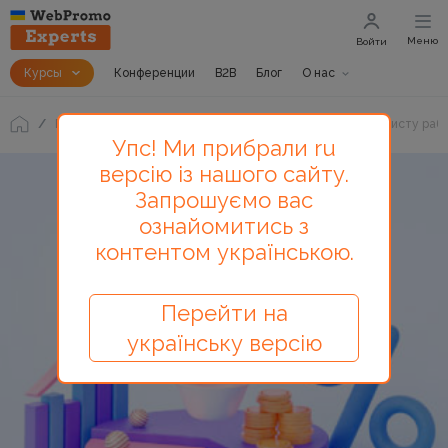
Меню
Войти
Курсы
Конференции
B2B
Блог
О нас
Блог
Стакан наполовину полон, или как PPC-специалисту раб
Упс! Ми прибрали ru
версію із нашого сайту.
Запрошуємо вас
ознайомитись з
контентом українською.
Перейти на
українську версію