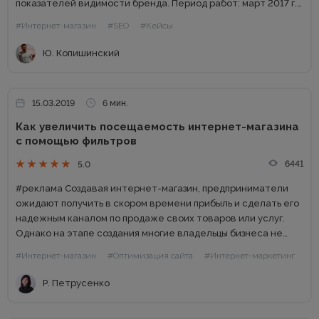
показателей видимости бренда. Период работ: март 2017 г. -
сентябрь 2018 г. Специалист проекта: Павел Левковский,...
#Интернет-магазин
#SEO
#Кейсы
Ю. Копишинский
15.03.2019
6 мин.
Как увеличить посещаемость интернет-магазина
с помощью фильтров
6441
5.0
#реклама Создавая интернет-магазин, предприниматели
ожидают получить в скором времени прибыль и сделать его
надежным каналом по продаже своих товаров или услуг.
Однако на этапе создания многие владельцы бизнеса не
задаются вопросом, как именно они будут получать
#Интернет-магазин
#Оптимизация сайта
#Интернет-маркетинг
клиентов на свой сайт...
Р. Петрусенко