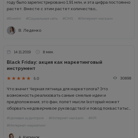
году было зарегистрировано 1,91 млн, и эта цифра постоянно
растет. Вместе с этим растет количество
предпринимателей, которые уходят в онлайн, где найти
#Емейл
#Социальная сеть
#CMS
#Интернет-магазин
целевую аудиторию дешевле...
В. Леденко
14.11.2019
8 мин.
Black Friday: акция как маркетинговый
инструмент
30898
5.0
Что значит Черная пятница для маркетолога? Это
возможность реализовать самые смелые идеи и
предположения, это фан, полет мысли (который может
оборвать недоверчивое руководство) и повод похвастаться
результатами в компании коллег. Какие скидки в Черную
#Целевая аудитория
#Интернет-магазин
#KPI
пятницу — это тема многих чатов,...
#Интернет-маркетинг
А. Киричок