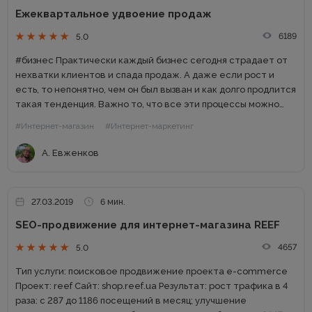
Ежеквартальное удвоение продаж
6189
5.0
#бизнес Практически каждый бизнес сегодня страдает от
нехватки клиентов и спада продаж. А даже если рост и
есть, то непонятно, чем он был вызван и как долго продлится
такая тенденция. Важно то, что все эти процессы можно
контролировать и направлять...
#Интернет-магазин
#Интернет-маркетинг
А. Евженков
27.03.2019
6 мин.
SEO-продвижение для интернет-магазина REEF
4657
5.0
Тип услуги: поисковое продвижение проекта e-commerce
Проект: reef Сайт: shop.reef.ua Результат: рост трафика в 4
раза: с 287 до 1186 посещений в месяц; улучшение