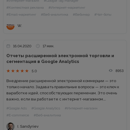
#Интернет-магазин
#Google Tag Manager
1 июля в 15.00...
#Контекстная реклама
#Интернет-маркетинг
#Email-маркетинг
#Веб-аналитика
#Вебинар
#Чат-боты
W.
16.04.2020
17 мин.
Отчеты расширенной электронной торговли и
сегментация в Google Analytics
8953
5.0
Внедрение расширенной электронной коммерции — это
только начало. Задавать правильные вопросы — это ключ к
выработке идей, способствующих переменам. Это очень
важно, если вы работаете c интернет-магазином.
Цифровая аналитика не легка. Есть множество вещей,
#Google Ads
#Google Analytics
#Интернет-магазин
которые могут пойти не так: У...
#E-commerce
#Веб-аналитика
I. Sandyriev