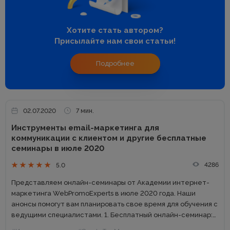
Хотите стать автором?
Присылайте нам свои статьи!
Подробнее
02.07.2020
7 мин.
Инструменты email-маркетинга для
коммуникации с клиентом и другие ‌бесплатные‌
‌семинары‌ ‌в‌ ‌июле 2020
4286
5.0
Представляем‌ ‌онлайн-семинары‌ ‌от‌ ‌Академии‌ ‌интернет-
маркетинга‌ ‌WebРromoExperts‌ ‌в‌ ‌июле ‌2020‌ ‌года.‌ ‌Наши
анонсы помогут вам‌ ‌планировать‌ ‌свое‌ ‌время‌ ‌для‌ ‌обучения‌ ‌с‌
‌ведущими‌ ‌специалистами.‌ 1. Бесплатный онлайн-семинар:
Почему чат-боты НЕ тренд, а «must have» в 2020 году Когда: