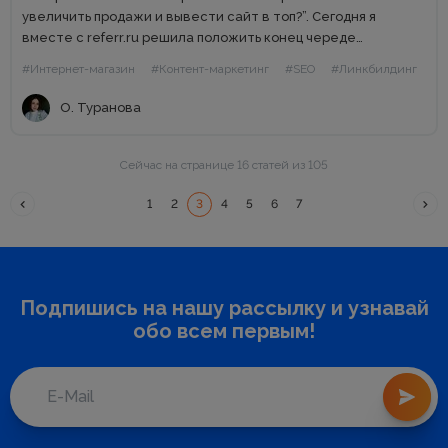
увеличить продажи и вывести сайт в топ?”. Сегодня я
вместе с referr.ru решила положить конец череде
бессонных ночей и поделиться с вами опытом ссылочного
#Интернет-магазин
#Контент-маркетинг
#SEO
#Линкбилдинг
продвижения сферы e-commerce. В этой...
О. Туранова
Сейчас на странице 16 статей из 105
1
2
3
4
5
6
7
Подпишись на нашу рассылку и узнавай
обо всем первым!