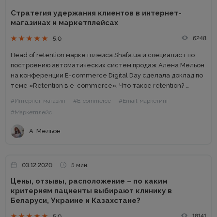
Стратегия удержания клиентов в интернет-
магазинах и маркетплейсах
6248
5.0
Head of retention маркетплейса Shafa.ua и специалист по
построению автоматических систем продаж Алена Мельон
на конференции E-commerce Digital Day сделала доклад по
теме «Retention в e-commerce». Что такое retention?
Retention – это удержание клиентов. Многие мои коллеги
#Интернет-магазин
#E-commerce
#Email-маркетинг
говорят о том,...
#Маркетплейс
А. Мельон
03.12.2020
5 мин.
Цены, отзывы, расположение – по каким
критериям пациенты выбирают клинику в
Беларуси, Украине и Казахстане?
18141
5.0