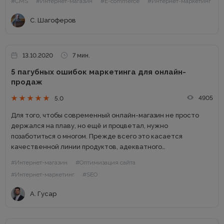
#CMS
#Интернет-магазин
#E-commerce
#Интернет-маркетинг
можно четырьмя способами: бесплатная CMS + модуль e-
commerce; платная CMS для интернет-магазина;
С. Шагоферов
самописная...
13.10.2020
7 мин.
5 пагубных ошибок маркетинга для онлайн-
продаж
4905
5.0
Для того, чтобы современный онлайн-магазин не просто
держался на плаву, но ещё и процветал, нужно
позаботиться о многом. Прежде всего это касается
качественной линии продуктов, адекватного
ценообразования и хорошего маркетинга. Также тут
#Интернет-магазин
#Оптимизация сайта
необходим безукоризненно работающий сайт (вы же не
#Интернет-маркетинг
#SEO
рискнете...
А. Гусар