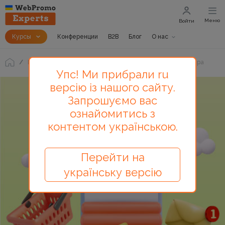
Меню
Войти
Курсы
Конференции
B2B
Блог
О нас
Блог
Как отстроиться от конкурентов: 3 ярких примера
Упс! Ми прибрали ru
версію із нашого сайту.
Запрошуємо вас
ознайомитись з
контентом українською.
Перейти на
українську версію