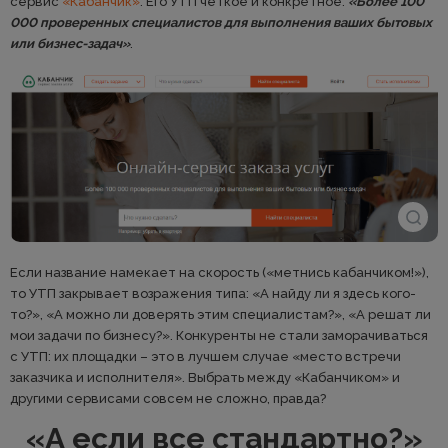
сервис
«Кабанчик»
. Его УТП четкое и конкретное:
«Более 100
000 проверенных специалистов для выполнения ваших бытовых
или бизнес-задач»
.
Если название намекает на скорость («метнись кабанчиком!»),
то УТП закрывает возражения типа: «А найду ли я здесь кого-
то?», «А можно ли доверять этим специалистам?», «А решат ли
мои задачи по бизнесу?». Конкуренты не стали заморачиваться
с УТП: их площадки – это в лучшем случае «место встречи
заказчика и исполнителя». Выбрать между «Кабанчиком» и
другими сервисами совсем не сложно, правда?
«А если все стандартно?»