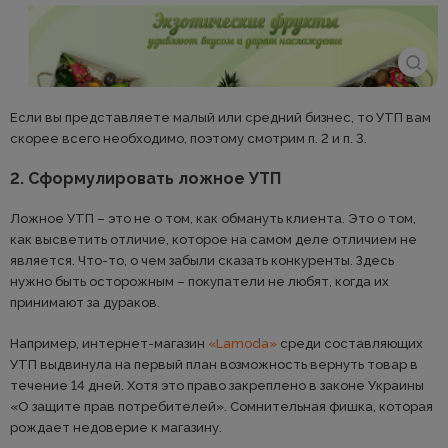
Если вы представляете малый или средний бизнес, то УТП вам
скорее всего необходимо, поэтому смотрим п. 2 и п. 3.
2. Сформулировать ложное УТП
Ложное УТП – это не о том, как обмануть клиента. Это о том,
как высветить отличие, которое на самом деле отличием не
является. Что-то, о чем забыли сказать конкуренты. Здесь
нужно быть осторожным – покупатели не любят, когда их
принимают за дураков.
Например, интернет-магазин
«Lamoda»
среди составляющих
УТП выдвинула на первый план возможность вернуть товар в
течение 14 дней. Хотя это право закреплено в законе Украины
«О защите прав потребителей». Сомнительная фишка, которая
рождает недоверие к магазину.