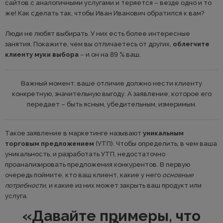
сайтов с аналогичными услугами и теряется – везде одно и то
же! Как сделать так, чтобы Иван Иванович обратился к вам?
Люди не любят выбирать. У них есть более интересные
занятия. Покажите, чем вы отличаетесь от других,
облегчите
клиенту муки выбора
– и он на 89 % ваш.
Важный момент: ваше отличие должно нести клиенту
конкретную, значительную выгоду. А заявление, которое его
передает – быть ясным, убедительным, измеримым.
Такое заявление в маркетинге называют
уникальным
торговым предложением
(УТП). Чтобы определить, в чем ваша
уникальность, и разработать УТП, недостаточно
проанализировать предложения конкурентов. В первую
очередь поймите, кто ваш клиент, какие у него
основные
потребности
, и какие из них может закрыть ваш продукт или
услуга.
«Давайте примеры, что