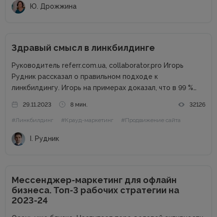
Ю. Дрожжина
Здравый смысл в линкбилдинге
Руководитель referr.com.ua, collaborator.pro Игорь
Рудник рассказал о правильном подходе к
линкбилдингу. Игорь на примерах доказал, что в 99 %
случаях PBN не нужны. Основные методы линкбилдинга
29.11.2023
8 мин.
32126
Сайты можно продвигать множеством способов, среди
#Линкбилдинг
#Крауд-маркетинг
#Продвижение сайта
которых есть и PBN. При этом PBN разделяются...
І. Рудник
Мессенджер-маркетинг для офлайн
бизнеса. Топ-3 рабочих стратегии на
2023-24