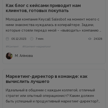
Как блог с кейсами приводит нам
клиентов, готовых покупать
Молодая компания Keycall Salesbot на момент моего с
ними знакомства нуждалась в копирайтере. Задачи,
которые стояли передо мной – «выводить» компанию в
свет. Писать о компании и для компании. Задача
05.12.2023
7 мин.
24328
несколько размытая, но все же ясная – мне
#Контент
#Контент-маркетинг
предлагалась позиция...
М. Алімова
Маркетинг-директор в команде: как
вычислить лучшего
Идеальный в общении с каждым коллегой, отличный
стратег или опытный операционист? Каким должен
быть успешный и продуктивный маркетинг-директор?
Об этом в рамках онлайн-конференции Marketing