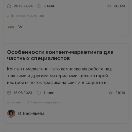
возможности пропорциональны профессиональным
26.02.2024
2 мин.
20029
успехам. Добротный комплект «железа» — даже не
#Интернет-маркетинг
обсуждается. Без продвинутого процессора, топовой
графики и внушительного запаса постоянной...
W.
Особенности контент-маркетинга для
частных специалистов
Контент-маркетинг – это комплексная работа над
текстами и другими материалами, цель которой –
настроить поток трафика на сайт / в соцсети и
получить стабильные продажи. Материалов о контент-
16.08.2023
11 мин.
21016
маркетинге для компаний в сети много. А вот как быть
#Контент
#Контент-маркетинг
частным специалистам, которые...
В. Васильева