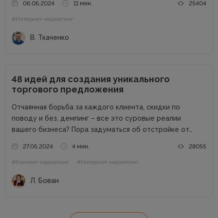
06.06.2024
11 мин.
25404
Directors Day рассказал Виталий Ткаченко. Виталий –
#Интернет-маркетинг
соучредитель Tkachenko & Myroniuk Marketing Agency,
имеет огромный опыт...
В. Ткаченко
48 идей для создания уникального
торгового предложения
Отчаянная борьба за каждого клиента, скидки по
поводу и без, демпинг – все это суровые реалии
вашего бизнеса? Пора задуматься об отстройке от
конкурентов. Отстройка от конкурентов – это о том,
27.05.2024
4 мин.
28055
как выделиться среди аналогичных компаний, привлечь
#Контент-маркетинг
#Интернет-маркетинг
внимание к продуктам...
Л. Бован