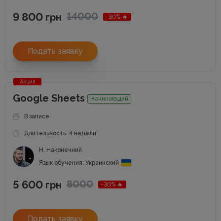
9 800
14000
грн
-30% 🔥
Подать заявку
Акция
Google Sheets
Начинающий
В записе
Длительность: 4 недели
Н. Наконечний
Язык обучения: Украинский
5 600
8000
грн
-30% 🔥
Подать заявку