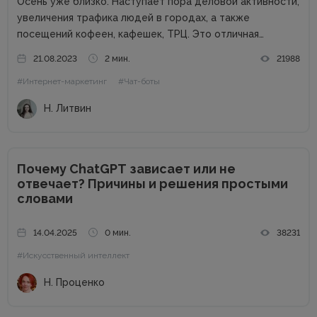
Осень уже близко. Наступает пора деловой активности,
увеличения трафика людей в городах, а также
посещений кофеен, кафешек, ТРЦ. Это отличная
возможность для владельцев оффлайн заведений
21.08.2023
2 мин.
21988
увеличить прибыль. Но конкуренция на данном рынке
#Интернет-маркетинг
#Чат-боты
высока, поэтому расслабляться не стоит. Как привлечь
клиентов...
Н. Литвин
Почему ChatGPT зависает или не
отвечает? Причины и решения простыми
словами
14.04.2025
0 мин.
38231
#Искусственный интеллект
Н. Проценко