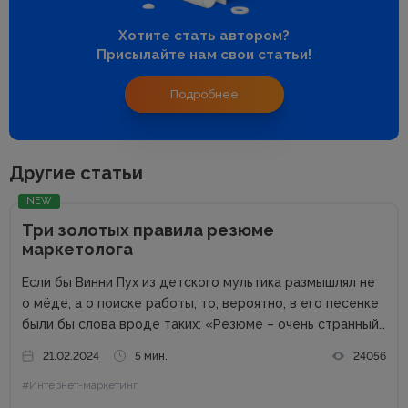
Хотите стать автором?
Присылайте нам свои статьи!
Подробнее
Другие статьи
NEW
Три золотых правила резюме
маркетолога
Если бы Винни Пух из детского мультика размышлял не
о мёде, а о поиске работы, то, вероятно, в его песенке
были бы слова вроде таких: «Резюме – очень странный
предмет. Вот оно есть, а откликов нет». Дело в том,
21.02.2024
5 мин.
24056
что...
#Интернет-маркетинг