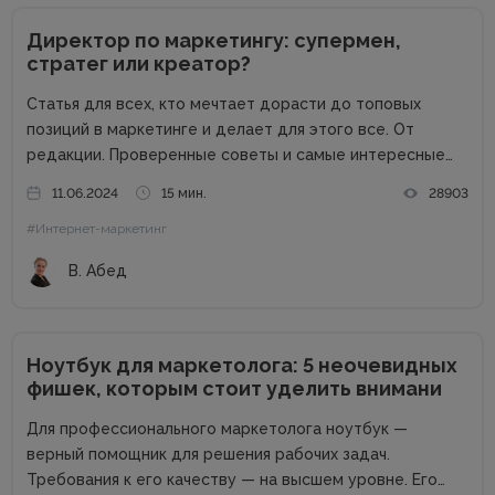
Директор по маркетингу: супермен,
стратег или креатор?
Статья для всех, кто мечтает дорасти до топовых
позиций в маркетинге и делает для этого все. От
редакции. Проверенные советы и самые интересные
кейсы собрали для вас в одном месте! Подписывайтесь
11.06.2024
15 мин.
28903
на наш телеграм-канал и получайте каждую неделю
#Интернет-маркетинг
новую порцию...
В. Абед
Ноутбук для маркетолога: 5 неочевидных
фишек, которым стоит уделить внимани
Для профессионального маркетолога ноутбук —
верный помощник для решения рабочих задач.
Требования к его качеству — на высшем уровне. Его