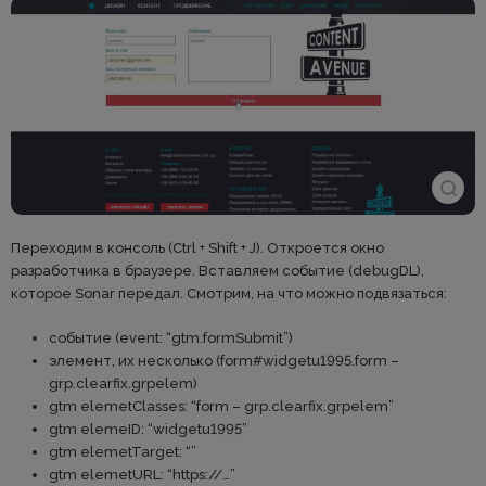
Переходим в консоль (Ctrl + Shift + J). Откроется окно
разработчика в браузере. Вставляем событие (debugDL),
которое Sonar передал. Смотрим, на что можно подвязаться:
событие (event: “gtm.formSubmit”)
элемент, их несколько (form#widgetu1995.form –
grp.clearfix.grpelem)
gtm elemetClasses: “form – grp.clearfix.grpelem”
gtm elemeID: “widgetu1995”
gtm elemetTarget: “”
gtm elemetURL: “https://…”