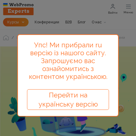
Меню
Войти
Курсы
Конференции
B2B
Блог
О нас
Блог
Настройка целей в Google Analytics своими руками
Упс! Ми прибрали ru
версію із нашого сайту.
Запрошуємо вас
ознайомитись з
контентом українською.
Перейти на
українську версію