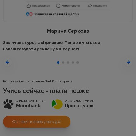
Марина Сєркова
Закінчила курси з відзнакою. Тепер вмію сама
налаштовувати рекламу в інтернеті!
Рассрочка без переплат от WebPromoExperts
Учись сейчас - плати позже
Оплата частями от
Оплата частями от
Monobank
ПриватБанк
Оставить заявку на курс