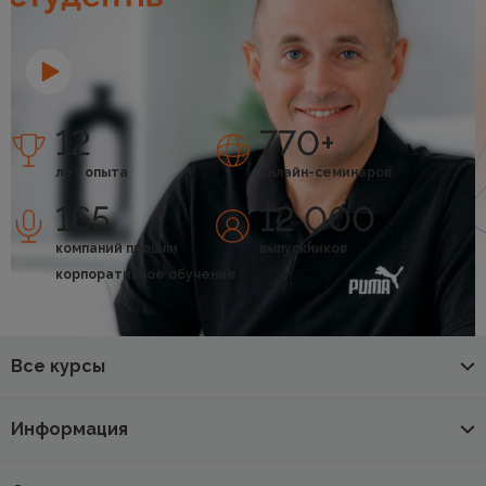
12
770+
лет опыта
онлайн-семинаров
165
12 000
компаний прошли
выпускников
корпоративное обучение
Все курсы
Информация