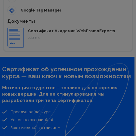
Google Tag Manager
Документы
Сертификат Академии WebPromoExperts
2.23 Mb.
Сертификат об успешном прохождении
курса — ваш ключ к новым возможностям
Мотивация студентов – топливо для покорения
новых вершин. Для ее стимулирования мы
разработали три типа сертификатов:
Прослушал(ла) курс
Успешно окончил(ла)
Закончил(ла) с отличием