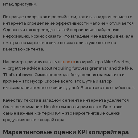
Итак, приступим.
По правде говоря, как в российском, так и в западном сегменте
интернета определение эффективности мало чем отличается.
Однако, читая переводы статей и сравнивая найденную
информацию, можно сказать, что западные менеджеры вначале
смотрят на маркетинговые показатели, а уже потом на
качество контента.
Например, приведу цитату из
поста
копирайтера Mike Searles,
«Forget the advice about requiring flawless grammar and the like.
That's rubbish». Смысл перевода: безупречная грамматика и
прочее – это мусор. Скорее всего, это шутка и автор
высказывания немного кривит душой. В его текстах ошибок нет.
Качеству текста в западном сегменте интернета уделяется
большое внимание. Но об этом поговорим позже. Все-таки
самые важные критерии KPI – это маркетинговые оценки
продуктивности копирайтера.
Маркетинговые оценки KPI копирайтера