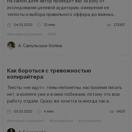
На самом деле автор проведет вас за руку от
исследования целевой аудитории, измерения ее
теплоты и выбора правильного оффера до важных
действий бизнеса после отправки КП возможному
04.01.2023
21 мин.
173397
клиенту. В процессе составления и отправления
#Целевая аудитория
#B2B
коммерческого предложения важен абсолютно каждый
этап, поэтому...
А. Самульська-Холіна
Как бороться с тревожностью
копирайтера
Тексты «не идут», темы непонятны, настроения писать
нет, а коллеги уже и в кино побежали, потому что всю
работу отдали. Сразу же хочется (а иногда так и
делают) написать заказчику, что «косившая болезнь»,
03.10.2022
4 мин.
6423
неожиданно появилась бабушка, которая в Австралии
#Интернет-маркетинг
#Копирайтинг
#Копирайтер
завещала...