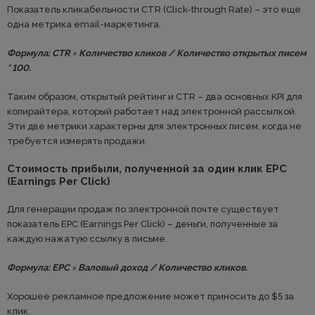
Показатель кликабельности CTR (Click-through Rate) – это еще
одна метрика email-маркетинга.
Формула: CTR = Количество кликов / Количество открытых писем
* 100.
Таким образом, открытый рейтинг и CTR – два основных KPI для
копирайтера, который работает над электронной рассылкой.
Эти две метрики характерны для электронных писем, когда не
требуется измерять продажи.
Стоимость прибыли, полученной за один клик EPC
(Earnings Per Click)
Для генерации продаж по электронной почте существует
показатель EPC (Earnings Per Click) – деньги, полученные за
каждую нажатую ссылку в письме.
Формула: EPC = Валовый доход / Количество кликов.
Хорошее рекламное предложение может приносить до $5 за
клик.