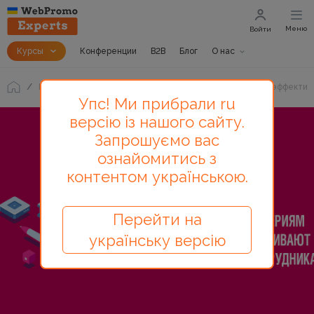
Меню
Войти
Курсы
Конференции
B2B
Блог
О нас
Блог
KPI копирайтера, или как на Западе оценивают эффектив
Упс! Ми прибрали ru
версію із нашого сайту.
Запрошуємо вас
ознайомитись з
контентом українською.
Перейти на
українську версію