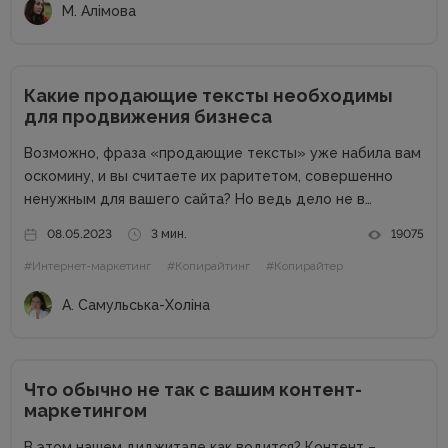
М. Алімова
Какие продающие тексты необходимы
для продвижения бизнеса
Возможно, фраза «продающие тексты» уже набила вам
оскомину, и вы считаете их раритетом, совершенно
ненужным для вашего сайта? Но ведь дело не в
термине, дело в сути. Продающие тексты – это тексты,
08.05.2023
3 мин.
19075
которые помогают любому бизнес-сайту продавать. А
#Интернет-маркетинг
#Копирайтинг
#Копирайтер
называть их...
А. Самульська-Холіна
Что обычно не так с вашим контент-
маркетингом
В этом нашем диджитале как водится? Контент –