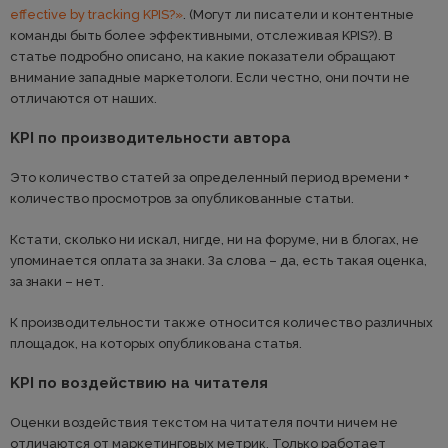
effective by tracking KPIS?»
. (Могут ли писатели и контентные
команды быть более эффективными, отслеживая KPIS?). В
статье подробно описано, на какие показатели обращают
внимание западные маркетологи. Если честно, они почти не
отличаются от наших.
KPI по производительности автора
Это количество статей за определенный период времени +
количество просмотров за опубликованные статьи.
Кстати, сколько ни искал, нигде, ни на форуме, ни в блогах, не
упоминается оплата за знаки. За слова – да, есть такая оценка,
за знаки – нет.
К производительности также относится количество различных
площадок, на которых опубликована статья.
KPI по воздействию на читателя
Оценки воздействия текстом на читателя почти ничем не
отличаются от маркетинговых метрик. Только работает