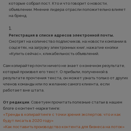
которые собрал пост. Кто и что говорит о новости,
объявлении. Мнение лидера отрасли положительно влияет
на бренд.
Регистрация в списке адресов электронной почты.
Смотрят на количество подписчиков, на новости компании в
соцсетях, на загрузку электронных книг, нажатие кнопки
«Купить сейчас», кликабельность объявлений.
Сам копирайтер почти ничего не знает о конечном результате,
который произвел его текст. О прибыли, полученной в
результате прочтения текста, он может узнать только от других
членов команды или по желанию самого клиента, если
работает вне штата.
От редакции
. Советуем прочитать полезные статьи в нашем
блоге о контент-маркетинге:
«Тренды в копирайтинге с точки зрения экспертов: что и как
будут писать в 2020 году»
«Как поставить производство контента для бизнеса на поток»