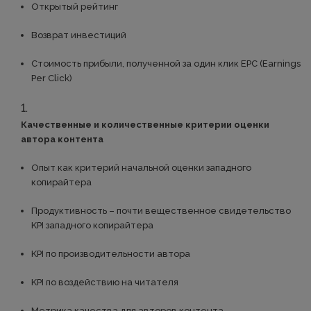
Открытый рейтинг
Возврат инвестиций
Стоимость прибыли, полученной за один клик EPC (Earnings
Per Click)
Качественные и количественные критерии оценки
автора контента
Опыт как критерий начальной оценки западного
копирайтера
Продуктивность – почти вещественное свидетельство
KPI западного копирайтера
KPI по производительности автора
KPI по воздействию на читателя
Метрика качества для авторов контента