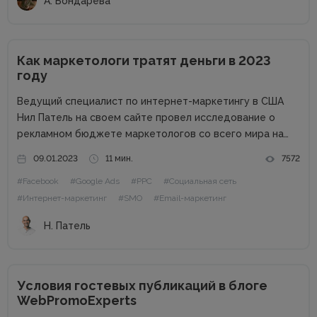
А. Бондарева
Как маркетологи тратят деньги в 2023
году
Ведущий специалист по интернет-маркетингу в США
Нил Патель на своем сайте провел исследование о
рекламном бюджете маркетологов со всего мира на
2023 год. Поскольку экономика находится в
09.01.2023
11 мин.
7572
подвешенном состоянии из-за набирающей обороты
#Facebook
#Google Ads
#PPC
#Социальная сеть
инфляции, войны, роста процентных ставок и других
факторов,...
#Интернет-маркетинг
#SMO
#Email-маркетинг
Н. Патель
Условия гостевых публикаций в блоге
WebPromoExperts