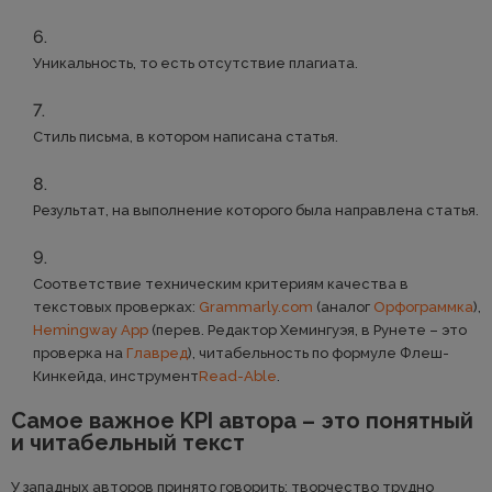
Уникальность, то есть отсутствие плагиата.
Стиль письма, в котором написана статья.
Результат, на выполнение которого была направлена статья.
Соответствие техническим критериям качества в
текстовых проверках:
Grammarly.com
(аналог
Орфограммка
),
Hemingway App
(перев. Редактор Хемингуэя, в Рунете – это
проверка на
Главред
), читабельность по формуле Флеш-
Кинкейда, инструмент
Read-Able
.
Самое важное KPI автора – это понятный
и читабельный текст
У западных авторов принято говорить: творчество трудно