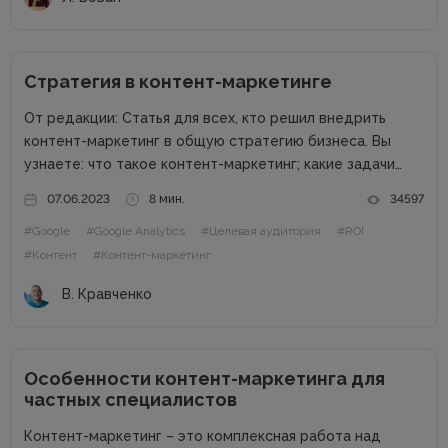
Стратегия в контент-маркетинге
От редакции: Статья для всех, кто решил внедрить
контент-маркетинг в общую стратегию бизнеса. Вы
узнаете: что такое контент-маркетинг; какие задачи
решает контент-маркетинг; как составить стратегию в
07.06.2023
8 мин.
34597
контент-маркетинге; какой инструментарий поможет в
#Google
#Google Analytics
#Целевая аудитория
#ROI
реализации контентной стратегии; что такое сценарий
и как его...
#Контент
#Контент-маркетинг
В. Кравченко
Особенности контент-маркетинга для
частных специалистов
Контент-маркетинг – это комплексная работа над