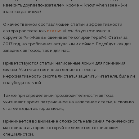
измерить другим показателем, кроме «I know when I see» («Я
знаю, когда вижу»).
О качественной составляющей статьи и эффективности
автора рассказано в
статье
«How do you measure a
copywriter?» («Как вы оцениваете копирайтера?»). Статья за
2017 год, но требования актуальны и сейчас. Подойдут как для
западных авторов, так и для нас.
Приветствуются статьи, написанные ясным для понимания
языком. Учитывается впечатление от текста,
информативность, смогла ли статья зацепить читателя, была ли
она убедительной.
Также при определении производительности автора
учитывают время, затраченное на написание статьи, и сколько
статей выдал автор за месяц.
Принимается во внимание сложность написания технического
материала автором, который не является техническим
специалистом.