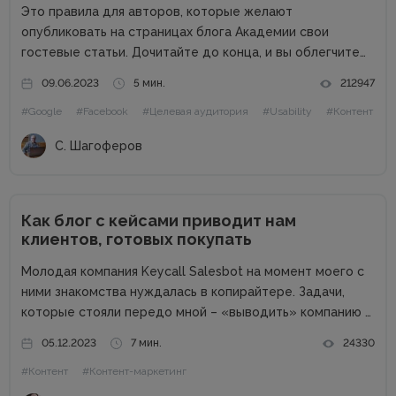
Это правила для авторов, которые желают
опубликовать на страницах блога Академии свои
гостевые статьи. Дочитайте до конца, и вы облегчите
жизнь себе и редактору. Сайт в цифрах Сайт академии
09.06.2023
5 мин.
212947
интернет-маркетинга WebPromoExperts в цифрах: 37
#Google
#Facebook
#Целевая аудитория
#Usability
#Контент
000 уникальных посетителей, 90 000 подписчиков...
С. Шагоферов
Как блог с кейсами приводит нам
клиентов, готовых покупать
Молодая компания Keycall Salesbot на момент моего с
ними знакомства нуждалась в копирайтере. Задачи,
которые стояли передо мной – «выводить» компанию в
свет. Писать о компании и для компании. Задача
05.12.2023
7 мин.
24330
несколько размытая, но все же ясная – мне
#Контент
#Контент-маркетинг
предлагалась позиция...