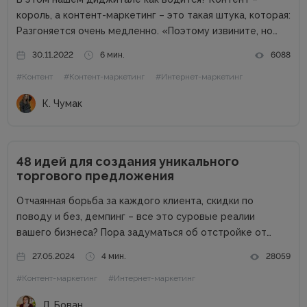
король, а контент-маркетинг – это такая штука, которая:
Разгоняется очень медленно. «Поэтому извините, но
результаты будут через полгода. А до этого мы будем
30.11.2022
6 мин.
6088
просто тратить деньги.» Вообще не факт, что взлетит.
#Контент
#Контент-маркетинг
#Интернет-маркетинг
«Поэтому...
К. Чумак
48 идей для создания уникального
торгового предложения
Отчаянная борьба за каждого клиента, скидки по
поводу и без, демпинг – все это суровые реалии
вашего бизнеса? Пора задуматься об отстройке от
конкурентов. Отстройка от конкурентов – это о том,
27.05.2024
4 мин.
28059
как выделиться среди аналогичных компаний, привлечь
#Контент-маркетинг
#Интернет-маркетинг
внимание к продуктам...
Л. Бован