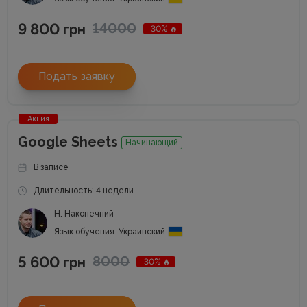
9 800
14000
грн
-30% 🔥
Подать заявку
Акция
Google Sheets
Начинающий
В записе
Длительность: 4 недели
Н. Наконечний
Язык обучения: Украинский
5 600
8000
грн
-30% 🔥