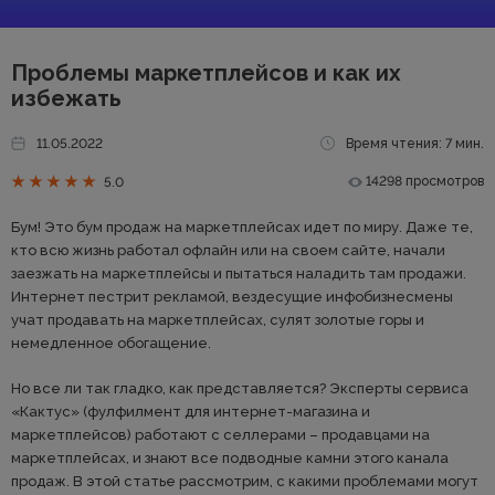
Проблемы маркетплейсов и как их
избежать
11.05.2022
Время чтения: 7 мин.
14298 просмотров
5.0
Бум! Это бум продаж на маркетплейсах идет по миру. Даже те,
кто всю жизнь работал офлайн или на своем сайте, начали
заезжать на маркетплейсы и пытаться наладить там продажи.
Интернет пестрит рекламой, вездесущие инфобизнесмены
учат продавать на маркетплейсах, сулят золотые горы и
немедленное обогащение.
Но все ли так гладко, как представляется? Эксперты сервиса
«Кактус» (фулфилмент для интернет-магазина и
маркетплейсов) работают с селлерами – продавцами на
маркетплейсах, и знают все подводные камни этого канала
продаж. В этой статье рассмотрим, с какими проблемами могут