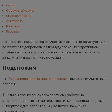
Ozon
СберМегаМаркет
Яндекс.Маркет
AliExpress
Prom.ua
Розетка
Полностью отказываться от участия в акциях не советуем. Да,
по факту это добровольная принудиловка, но в противном
случае ваши товары могут улететь в самый низ поисковой
выдачи, и их просто никто не увидит.
Подытожим
Чтобы
размещаться на маркетплейсах
с выгодой, изучите наши
советы:
Если вы только присматриваетесь к работе на
маркетплейсах, не пытайтесь охватить все площадки сразу.
Выберите одну, освойтесь и уже потом начинайте
расширяться.