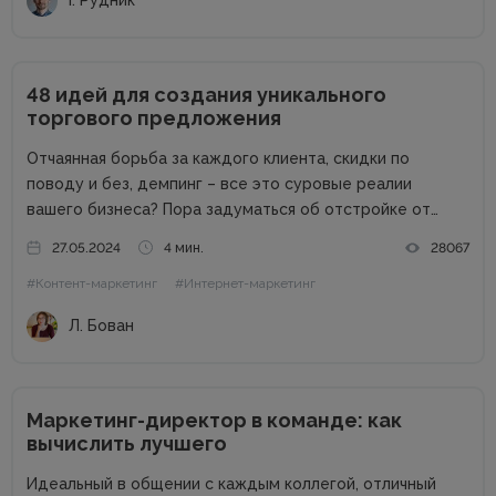
І. Рудник
48 идей для создания уникального
торгового предложения
Отчаянная борьба за каждого клиента, скидки по
поводу и без, демпинг – все это суровые реалии
вашего бизнеса? Пора задуматься об отстройке от
конкурентов. Отстройка от конкурентов – это о том,
27.05.2024
4 мин.
28067
как выделиться среди аналогичных компаний, привлечь
#Контент-маркетинг
#Интернет-маркетинг
внимание к продуктам...
Л. Бован
Маркетинг-директор в команде: как
вычислить лучшего
Идеальный в общении с каждым коллегой, отличный