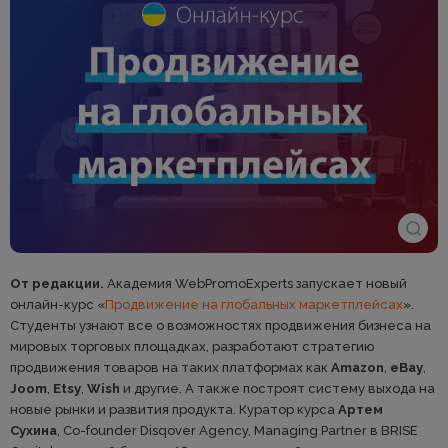
От редакции.
Академия WebPromoExperts запускает новый
онлайн-курс «
Продвижение на глобальных маркетплейсах
».
Студенты узнают все о возможностях продвижения бизнеса на
мировых торговых площадках, разработают стратегию
продвижения товаров на таких платформах как
Amazon
,
eBay
,
Joom
,
Etsy
,
Wish
и другие. А также построят систему выхода на
новые рынки и развития продукта. Куратор курса
Артем
Сухина
, Сo-founder Disqover Agency, Managing Partner в BRISE