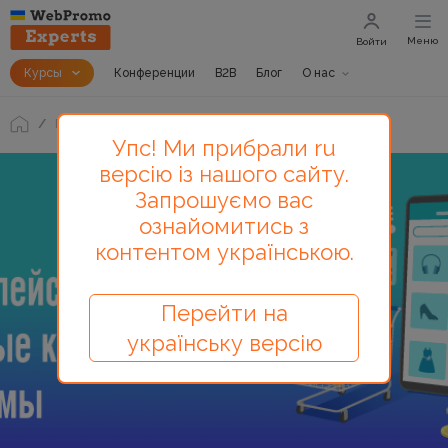
Меню
Войти
Курсы
Конференции
B2B
Блог
О нас
Блог
Проблемы маркетплейсов и как их избежать
Упс! Ми прибрали ru
версію із нашого сайту.
Запрошуємо вас
ознайомитись з
контентом українською.
Перейти на
українську версію