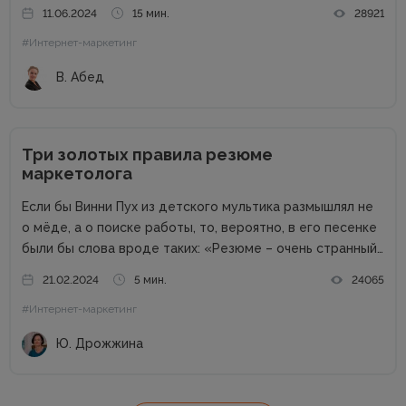
кейсы собрали для вас в одном месте! Подписывайтесь
11.06.2024
15 мин.
28921
на наш телеграм-канал и получайте каждую неделю
#Интернет-маркетинг
новую порцию...
В. Абед
Три золотых правила резюме
маркетолога
Если бы Винни Пух из детского мультика размышлял не
о мёде, а о поиске работы, то, вероятно, в его песенке
были бы слова вроде таких: «Резюме – очень странный
предмет. Вот оно есть, а откликов нет». Дело в том,
21.02.2024
5 мин.
24065
что...
#Интернет-маркетинг
Ю. Дрожжина