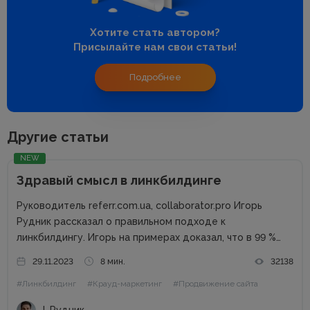
Хотите стать автором?
Присылайте нам свои статьи!
Подробнее
Другие статьи
NEW
Здравый смысл в линкбилдинге
Руководитель referr.com.ua, collaborator.pro Игорь
Рудник рассказал о правильном подходе к
линкбилдингу. Игорь на примерах доказал, что в 99 %
случаях PBN не нужны. Основные методы линкбилдинга
29.11.2023
8 мин.
32138
Сайты можно продвигать множеством способов, среди
#Линкбилдинг
#Крауд-маркетинг
#Продвижение сайта
которых есть и PBN. При этом PBN разделяются...