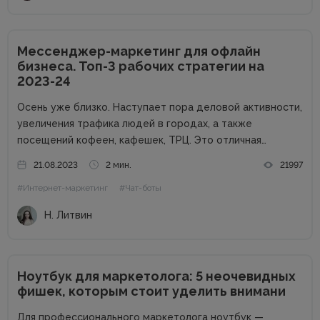
Мессенджер-маркетинг для офлайн
бизнеса. Топ-3 рабочих стратегии на
2023-24
Осень уже близко. Наступает пора деловой активности,
увеличения трафика людей в городах, а также
посещений кофеен, кафешек, ТРЦ. Это отличная
возможность для владельцев оффлайн заведений
21.08.2023
2 мин.
21997
увеличить прибыль. Но конкуренция на данном рынке
#Интернет-маркетинг
#Чат-боты
высока, поэтому расслабляться не стоит. Как привлечь
клиентов...
Н. Литвин
Ноутбук для маркетолога: 5 неочевидных
фишек, которым стоит уделить внимани
Для профессионального маркетолога ноутбук —