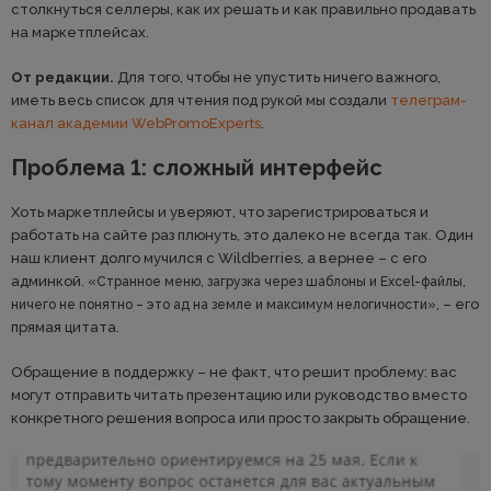
столкнуться селлеры, как их решать и как правильно продавать
на маркетплейсах.
От редакции.
Для того, чтобы не упустить ничего важного,
иметь весь список для чтения под рукой мы создали
телеграм-
канал академии WebPromoExperts
.
Проблема 1: сложный интерфейс
Хоть маркетплейсы и уверяют, что зарегистрироваться и
работать на сайте раз плюнуть, это далеко не всегда так. Один
наш клиент долго мучился с Wildberries, а вернее – с его
админкой.
«Странное меню, загрузка через шаблоны и Excel-файлы,
, – его
ничего не понятно – это ад на земле и максимум нелогичности»
прямая цитата.
Обращение в поддержку – не факт, что решит проблему: вас
могут отправить читать презентацию или руководство вместо
конкретного решения вопроса или просто закрыть обращение.