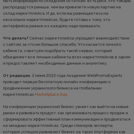
быть информации по складским остаткам: есть риск, что товары
распродадутся раньше, чем вы привезете новую партию на
склад маркетплейса. И да, если вы размещаетесь на
нескольких маркетплейсах, будьте готовы к тому, что
интерфейсы разные и к каждому надо привыкать.
Что делать?
Сейчас маркетплейсы упрощают взаимодействие
с сайтом, за что им большое спасибо. Что касается личного
кабинета, советуем подобрать такой сервис, который
объединяет все личные кабинеты всех маркетплейсов в одном
и предоставляет необходимые данные и аналитику.
От редакции.
2 июня 2022 года Академия WebPromoExperts
проводит первую бесплатную онлайн-конференцию о
продвижении украинского бизнеса на глобальных
маркетплейсах
Marketplace Day
.
На конференции украинский бизнес узнает как выйти на новые
рынки и развивать продукт, как организовать процесс продаж и
сформировать эффективный план коммуникации и продвигаться
на западных маркетплейсах. Среди спикеров эксперты,
которые успешно развивают бизнес на таких платформах как