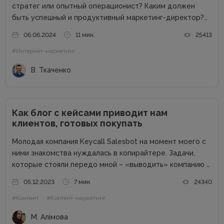
стратег или опытный операционист? Каким должен
быть успешный и продуктивный маркетинг-директор?
Об этом в рамках онлайн-конференции Marketing
06.06.2024
11 мин.
25413
Directors Day рассказал Виталий Ткаченко. Виталий –
#Интернет-маркетинг
соучредитель Tkachenko & Myroniuk Marketing Agency,
имеет огромный опыт...
В. Ткаченко
Как блог с кейсами приводит нам
клиентов, готовых покупать
Молодая компания Keycall Salesbot на момент моего с
ними знакомства нуждалась в копирайтере. Задачи,
которые стояли передо мной – «выводить» компанию в
свет. Писать о компании и для компании. Задача
05.12.2023
7 мин.
24340
несколько размытая, но все же ясная – мне
#Контент
#Контент-маркетинг
предлагалась позиция...
М. Алімова