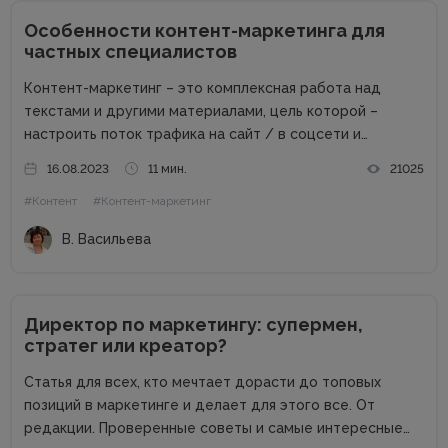
Особенности контент-маркетинга для
частных специалистов
Контент-маркетинг – это комплексная работа над
текстами и другими материалами, цель которой –
настроить поток трафика на сайт / в соцсети и
получить стабильные продажи. Материалов о контент-
16.08.2023
11 мин.
21025
маркетинге для компаний в сети много. А вот как быть
#Контент
#Контент-маркетинг
частным специалистам, которые...
В. Васильева
Директор по маркетингу: супермен,
стратег или креатор?
Статья для всех, кто мечтает дорасти до топовых
позиций в маркетинге и делает для этого все. От
редакции. Проверенные советы и самые интересные