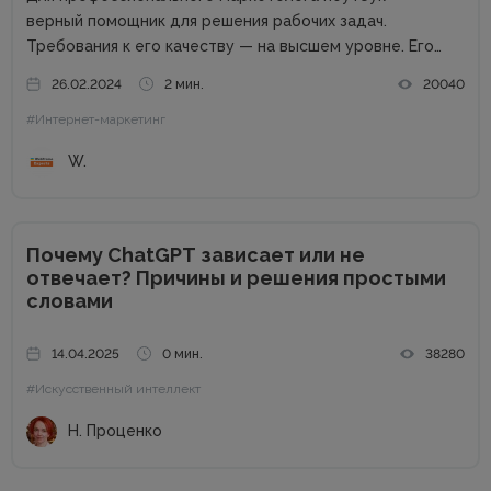
верный помощник для решения рабочих задач.
Требования к его качеству — на высшем уровне. Его
возможности пропорциональны профессиональным
26.02.2024
2 мин.
20040
успехам. Добротный комплект «железа» — даже не
#Интернет-маркетинг
обсуждается. Без продвинутого процессора, топовой
графики и внушительного запаса постоянной...
W.
Почему ChatGPT зависает или не
отвечает? Причины и решения простыми
словами
14.04.2025
0 мин.
38280
#Искусственный интеллект
Н. Проценко