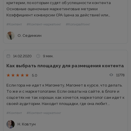
критерии, по которым судят об успешности контента
Основные оценочные маркетинговые метрики
Коэффициент конверсии СРА (цена за действие) или
стоимость интернет-рекламы Открытый рейтинг Возврат
#Контент
#Контент-маркетинг
#Копирайтинг
инвестиций Стоимость прибыли, полученной за один клик
EPC (Earnings Per Click) Качественные...
О. Сединкин
14.02.2020
9 мин.
Как выбрать площадку для размещения контента
11778
5.0
Если гора не идет к Магомету, Магомет в курсе, что делать.
То же и с маркетологами. Если охваты на сайте, в блоге и
соцсетях не так хороши, как хочется, маркетолог сам идет к
своей аудитории. Находит площадки, где она любит...
#Контент
#Контент-маркетинг
Н. Ковтун