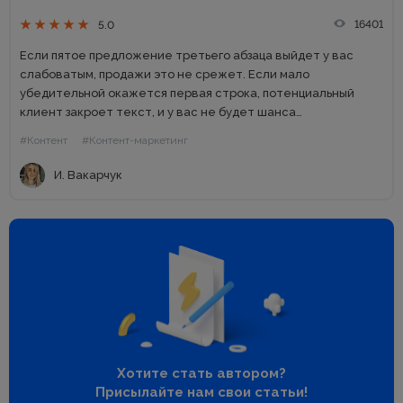
16401
5.0
Если пятое предложение третьего абзаца выйдет у вас
слабоватым, продажи это не срежет. Если мало
убедительной окажется первая строка, потенциальный
клиент закроет текст, и у вас не будет шанса
продемонстрировать, что остальной материал полон огня и
#Контент
#Контент-маркетинг
мощи. Поэтому начало текста...
И. Вакарчук
Хотите стать автором?
Присылайте нам свои статьи!