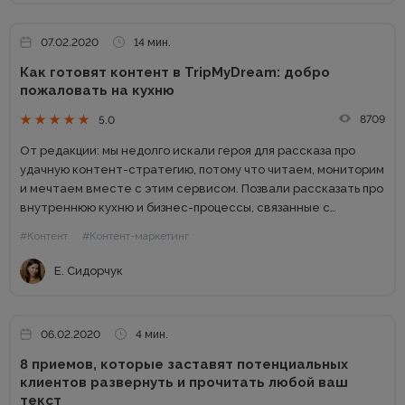
07.02.2020
14 мин.
Как готовят контент в TripMyDream: добро
пожаловать на кухню
8709
5.0
От редакции: мы недолго искали героя для рассказа про
удачную контент-стратегию, потому что читаем, мониторим
и мечтаем вместе с этим сервисом. Позвали рассказать про
внутреннюю кухню и бизнес-процессы, связанные с
контентом сервиса TripMyDream, Евгению Сидорчук,
#Контент
#Контент-маркетинг
главного редактора. Смотрите сами, сколько...
Е. Сидорчук
06.02.2020
4 мин.
8 приемов, которые заставят потенциальных
клиентов развернуть и прочитать любой ваш
текст