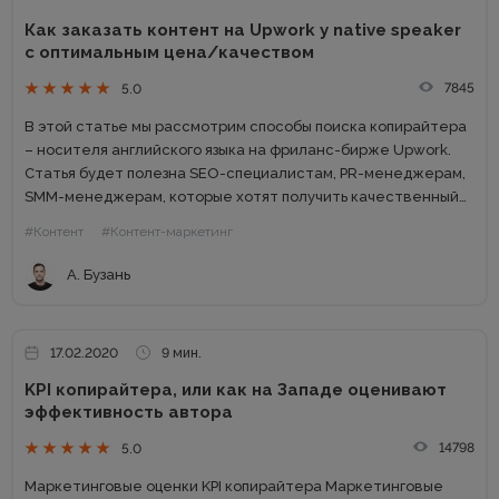
Как заказать контент на Upwork у native speaker
с оптимальным цена/качеством
7845
5.0
В этой статье мы рассмотрим способы поиска копирайтера
– носителя английского языка на фриланс-бирже Upwork.
Статья будет полезна SEO-специалистам, PR-менеджерам,
SMM-менеджерам, которые хотят получить качественный
контент и при этом: сэкономить время на поиск
#Контент
#Контент-маркетинг
англоязычного копирайтера; не тратить много времени на...
А. Бузань
17.02.2020
9 мин.
KPI копирайтера, или как на Западе оценивают
эффективность автора
14798
5.0
Маркетинговые оценки KPI копирайтера Маркетинговые