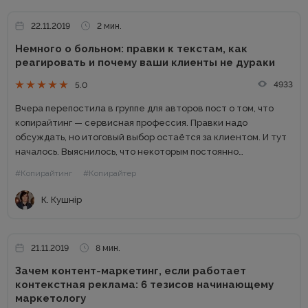
22.11.2019
2 мин.
Немного о больном: правки к текстам, как
реагировать и почему ваши клиенты не дураки
4933
5.0
Вчера перепостила в группе для авторов пост о том, что
копирайтинг — сервисная профессия. Правки надо
обсуждать, но итоговый выбор остаётся за клиентом. И тут
началось. Выяснилось, что некоторым постоянно
попадаются на удивление «глупые» клиенты — и
#Копирайтинг
#Копирайтер
неграмотные, и аудиторию...
К. Кушнір
21.11.2019
8 мин.
Зачем контент-маркетинг, если работает
контекстная реклама: 6 тезисов начинающему
маркетологу