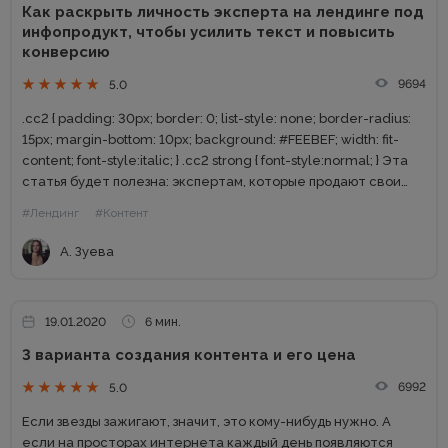
Как раскрыть личность эксперта на лендинге под
инфопродукт, чтобы усилить текст и повысить
конверсию
9694
5.0
.cc2 { padding: 30px; border: 0; list-style: none; border-radius:
15px; margin-bottom: 10px; background: #FEEBEF; width: fit-
content; font-style:italic; } .cc2 strong { font-style:normal; } Эта
статья будет полезна: экспертам, которые продают свои
знания; их продюсерам и маркетологам; копирайтерам,
#Лендинг
#Контент
работающим с инфобизнесом....
А. Зуева
19.01.2020
6 мин.
3 варианта создания контента и его цена
6992
5.0
Если звезды зажигают, значит, это кому-нибудь нужно. А
если на просторах интернета каждый день появляются