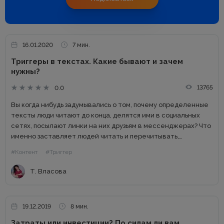
16.01.2020
7 мин.
Триггеры в текстах. Какие бывают и зачем
нужны?
13765
0.0
Вы когда нибудь задумывались о том, почему определенные
тексты люди читают до конца, делятся ими в социальных
сетях, посылают линки на них друзьям в мессенджерах? Что
именно заставляет людей читать и перечитывать,
обсуждать, помнить и цитировать текст? Поговорим об
#Контент
#Триггер
одном...
Т. Власова
19.12.2019
8 мин.
Затраты или инвестиции? По силам ли вам