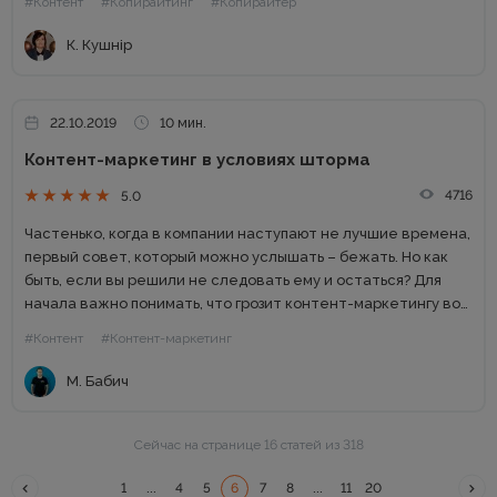
#Контент
#Копирайтинг
#Копирайтер
К. Кушнір
22.10.2019
10 мин.
Контент-маркетинг в условиях шторма
4716
5.0
Частенько, когда в компании наступают не лучшие времена,
первый совет, который можно услышать – бежать. Но как
быть, если вы решили не следовать ему и остаться? Для
начала важно понимать, что грозит контент-маркетингу во
время бури, и как она может...
#Контент
#Контент-маркетинг
М. Бабич
Сейчас на странице 16 статей из 318
1
...
4
5
6
7
8
...
11
20