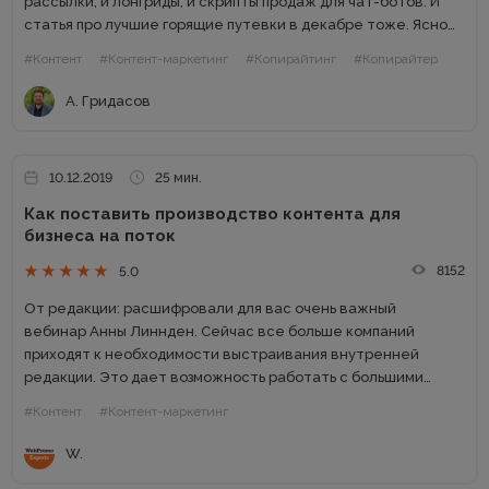
рассылки, и лонгриды, и скрипты продаж для чат-ботов. И
статья про лучшие горящие путевки в декабре тоже. Ясно
только, что тренды копирайтинга как текстового
#Контент
#Контент-маркетинг
#Копирайтинг
#Копирайтер
инструмента неотделимы...
А. Гридасов
10.12.2019
25 мин.
Как поставить производство контента для
бизнеса на поток
8152
5.0
От редакции: расшифровали для вас очень важный
вебинар Анны Линнден. Сейчас все больше компаний
приходят к необходимости выстраивания внутренней
редакции. Это дает возможность работать с большими
объемами контента, заниматься контент-маркетингом и
#Контент
#Контент-маркетинг
таким образом продвигать свой бренд. Для того, чтобы
начать работу с...
W.