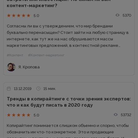
контент-маркетинг?
5370
5.0
Согласны ли вы с утверждением, что мир брендами
буквально перенасыщен? Стоит зайти на любую страницу в
интернете, как тут же на нас обрушиваются массы
маркетинговых предложений, в контекстной рекламе
всплывают знакомые и не очень логотипы компаний, и
#Контент
#Контент-маркетинг
рассылки с акциями...
Я. Кропова
13.12.2019
15 мин.
Тренды в копирайтинге с точки зрения экспертов:
что и как будут писать в 2020 году
53732
5.0
Копирайтинг понимается слишком объемно и спорно, чтобы
обозначить им что-то конкретное. Это и продающие