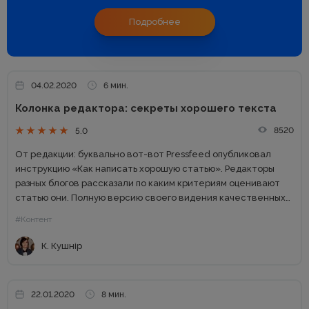
Подробнее
04.02.2020
6 мин.
Колонка редактора: секреты хорошего текста
8520
5.0
От редакции: буквально вот-вот Pressfeed опубликовал
инструкцию «Как написать хорошую статью». Редакторы
разных блогов рассказали по каким критериям оценивают
статью они. Полную версию своего видения качественных
публикаций сделала Катерина Ерошина. Прочитайте еще
#Контент
версию нашего колумниста, главного редактора ИТ-
журнала «Завтра облачно»...
К. Кушнір
22.01.2020
8 мин.