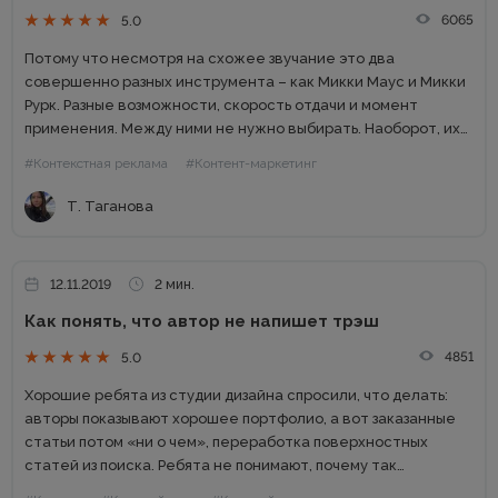
6065
5.0
Потому что несмотря на схожее звучание это два
совершенно разных инструмента – как Микки Маус и Микки
Рурк. Разные возможности, скорость отдачи и момент
применения. Между ними не нужно выбирать. Наоборот, их
сочетание способно повысить общую эффективность
#Контекстная реклама
#Контент-маркетинг
маркетинга. В этой...
Т. Таганова
12.11.2019
2 мин.
Как понять, что автор не напишет трэш
4851
5.0
Хорошие ребята из студии дизайна спросили, что делать:
авторы показывают хорошее портфолио, а вот заказанные
статьи потом «ни о чем», переработка поверхностных
статей из поиска. Ребята не понимают, почему так
получается и что с этим делать. Вот, что я им...