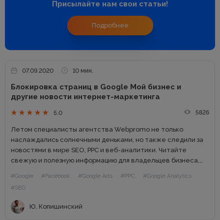
Присылайте нам свои статьи!
Подробнее
07.09.2020
10 мин.
Блокировка страниц в Google Мой бизнес и
другие новости интернет-маркетинга
5826
5.0
Летом специалисты агентства Webpromo не только
наслаждались солнечными деньками, но также следили за
новостями в мире SEO, PPC и веб-аналитики. Читайте
свежую и полезную информацию для владельцев бизнеса,
маркетологов и digital-специалистов. Содержание: Google
#Google
#Facebook
#Google Ads
#PPC
#Google Analytics
обновил рекомендации для вебмастеров Инструмент
#SEO
«Проверка расширенных...
Ю. Копишинский