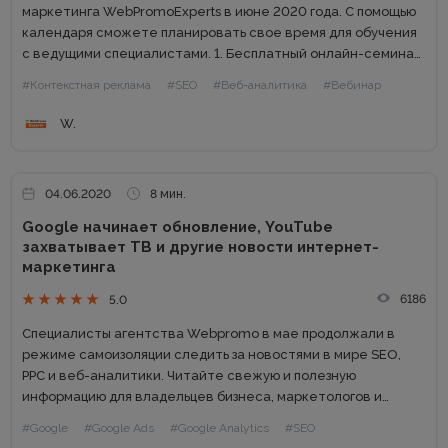
маркетинга WebРromoExperts в июне 2020 года. С помощью
календаря сможете планировать свое время для обучения
с ведущими специалистами. 1. Бесплатный онлайн-семинар:
ТОП-10 SEO-ошибок при создании сайта Когда: 15 июня в
#Контекстная реклама
#SEO
#Веб-аналитика
#Вебинар
16.00 (по Киеву) Обычно мало кто...
W.
04.06.2020
8 мин.
Google начинает обновление, YouTube
захватывает ТВ и другие новости интернет-
маркетинга
6186
5.0
Специалисты агентства Webpromo в мае продолжали в
режиме самоизоляции следить за новостями в мире SEO,
PPC и веб-аналитики. Читайте свежую и полезную
информацию для владельцев бизнеса, маркетологов и
digital-специалистов. Содержание: Google начал широкое
#Google
#Google Ads
#Google Analytics
#SEO
обновление основного алгоритма Google обновил