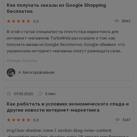
Как получать заказы из Google Shopping
бесплатно
9943
5.0
В этой статье специалисты Агентства маркетинга для
интернет-магазинов TurboWeb рассказали о том, как
получать заказы из Google бесплатно. Google объявил, что
украинские интернет-магазины смогут размещать свои
товары в Google Shopping БЕСПЛАТНО уже до конца этого
#Google Shopping
года! И в США это...
А. Бескоровайная
07.05.2020
6 мин.
Как работать в условиях экономического спада и
другие новости интернет-маркетинга
5147
5.0
img { box-shadow: none; } .section-blog-inner-content
.description img { box-shadow: none; } В апреле мир боролся с