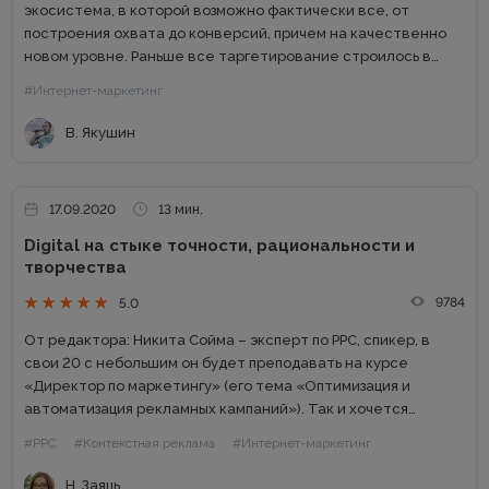
экосистема, в которой возможно фактически все, от
построения охвата до конверсий, причем на качественно
новом уровне. Раньше все таргетирование строилось в
основном вокруг тематики площадок, предполагалось, что
#Интернет-маркетинг
там есть какой-то процент целевой аудитории....
В. Якушин
17.09.2020
13 мин.
Digital на стыке точности, рациональности и
творчества
9784
5.0
От редактора: Никита Сойма – эксперт по PPC, спикер, в
свои 20 с небольшим он будет преподавать на курсе
«Директор по маркетингу» (его тема «Оптимизация и
автоматизация рекламных кампаний»). Так и хочется
сказать: «Круто, и я так хочу». А почему...
#PPC
#Контекстная реклама
#Интернет-маркетинг
Н. Заяць