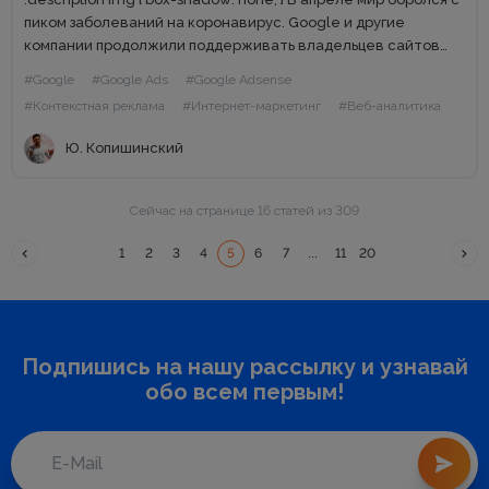
пиком заболеваний на коронавирус. Google и другие
компании продолжили поддерживать владельцев сайтов
антикризисными предложениями. Специалисты агентства
#Google
#Google Ads
#Google Adsense
Webpromo в апреле в режиме самоизоляции следили...
#Контекстная реклама
#Интернет-маркетинг
#Веб-аналитика
Ю. Копишинский
Сейчас на странице 16 статей из 309
1
2
3
4
5
6
7
...
11
20
Подпишись на нашу рассылку и узнавай
обо всем первым!