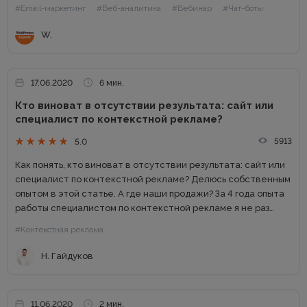
#Email-маркетинг
#Веб-аналитика
#Вебинар
#Чат-боты
W.
17.06.2020
6 мин.
Кто виноват в отсутствии результата: сайт или
специалист по контекстной рекламе?
5913
5.0
Как понять, кто виноват в отсутствии результата: сайт или
специалист по контекстной рекламе? Делюсь собственным
опытом в этой статье. А где наши продажи? За 4 года опыта
работы специалистом по контекстной рекламе я не раз
сталкивался с ситуацией, когда собственник...
#Контекстная реклама
Н. Гайдуков
11.06.2020
2 мин.