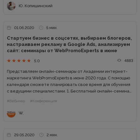
популярные инструменты...
Ю. Копишинский
01.06.2020
5 мин.
Стартуем бизнес в соцсетях, выбираем блогеров,
настраиваем рекламу в Google Ads, анализируем
сайт: семинары от WebPromoExperts в июне
4883
5.0
Представляем онлайн-семинары от Академии интернет-
маркетинга WebРromoExperts в июне 2020 года. С помощью
календаря сможете планировать свое время для обучения
с ведущими специалистами. 1. Бесплатный онлайн-семинар:
Старт бизнеса в Facebook и Instagram: инструменты и
#Вебинар
#Конференция
советы Когда: 4 июня в 15.00 (по...
W.
29.05.2020
2 мин.