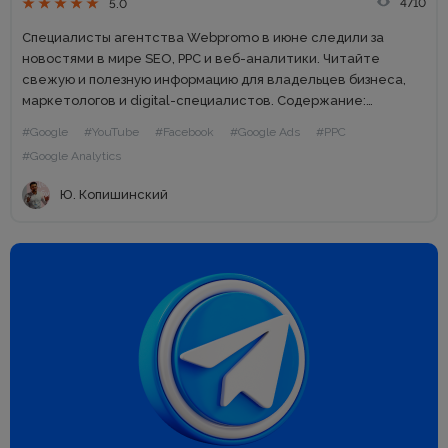
4710
5.0
Специалисты агентства Webpromo в июне следили за
новостями в мире SEO, PPC и веб-аналитики. Читайте
свежую и полезную информацию для владельцев бизнеса,
маркетологов и digital-специалистов. Содержание:
Поддельные товары можно удалить из результатов поиска
#Google
#YouTube
#Facebook
#Google Ads
#PPC
AMP-страницы помогут ранжировать Page Experience
#Google Analytics
Google обновил...
Ю. Копишинский