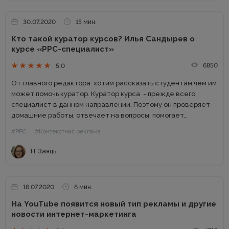
30.07.2020
15 мин.
Кто такой куратор курсов? Илья Сандырев о
курсе «PPC-специалист»
6850
5.0
От главного редактора: хотим рассказать студентам чем им
может помочь куратор. Куратор курса - прежде всего
специалист в данном направлении. Поэтому он проверяет
домашние работы, отвечает на вопросы, помогает
подготовить дипломную работу и защититься. В этой статье
#PPC
#Контекстная реклама
один из лучших кураторов...
Н. Заяць
16.07.2020
6 мин.
На YouTube появится новый тип рекламы и другие
новости интернет-маркетинга