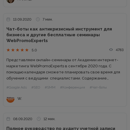
13.09.2020
7 мин.
Чат-боты как антикризисный инструмент для
бизнеса и другие бесплатные семинары
WebPromoExperts
4783
5.0
Представляем‌ ‌онлайн-семинары‌ ‌от‌ ‌Академии‌ ‌интернет-
маркетинга‌ ‌WebРromoExperts‌ ‌в‌ сентябре 2020‌ ‌года.‌ ‌С‌
‌помощью‌ ‌календаря‌ ‌сможете‌ ‌планировать‌ ‌свое‌ ‌время‌ ‌для‌
‌обучения‌ ‌с‌ ‌ведущими‌ ‌ специалистами.‌ Содержание
Бесплатный онлайн-семинар: Почему SMM не продает
#Google Ads
#SEO
#SMM
#Конференция
#Чат-боты
Бесплатный онлайн-семинар: Как платить меньше за
рекламу в Google Бесплатный...
W.
08.09.2020
12 мин.
Полное руководство по аудиту учетной записи