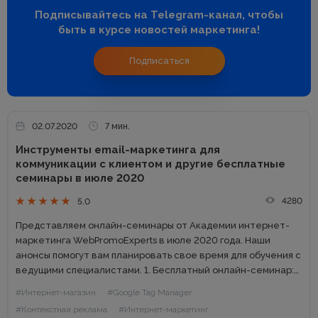
Подписывайтесь на Telegram-канал, чтобы
быть в курсе новостей маркетинга!
Подписаться
02.07.2020
7 мин.
Инструменты email-маркетинга для
коммуникации с клиентом и другие ‌бесплатные‌
‌семинары‌ ‌в‌ ‌июле 2020
4280
5.0
Представляем‌ ‌онлайн-семинары‌ ‌от‌ ‌Академии‌ ‌интернет-
маркетинга‌ ‌WebРromoExperts‌ ‌в‌ ‌июле ‌2020‌ ‌года.‌ ‌Наши
анонсы помогут вам‌ ‌планировать‌ ‌свое‌ ‌время‌ ‌для‌ ‌обучения‌ ‌с‌
‌ведущими‌ ‌специалистами.‌ 1. Бесплатный онлайн-семинар:
Почему чат-боты НЕ тренд, а «must have» в 2020 году Когда:
#Интернет-магазин
#Google Tag Manager
1 июля в 15.00...
#Контекстная реклама
#Интернет-маркетинг