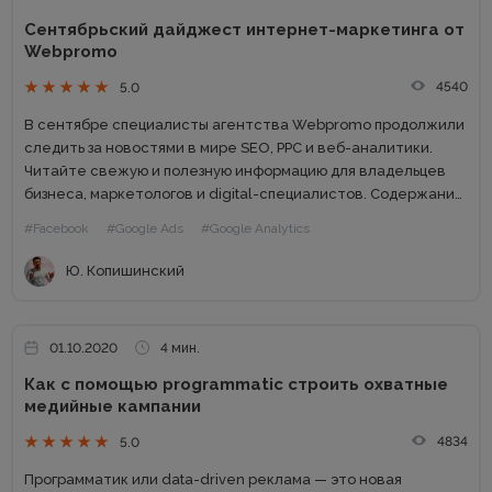
Сентябрьский дайджест интернет-маркетинга от
Webpromo
4540
5.0
В сентябре специалисты агентства Webpromo продолжили
следить за новостями в мире SEO, PPC и веб-аналитики.
Читайте свежую и полезную информацию для владельцев
бизнеса, маркетологов и digital-специалистов. Содержание:
На YouTube появится аудиореклама Автоматизированные
#Facebook
#Google Ads
#Google Analytics
кампании для приложений заработали в Facebook Facebook
снимет...
Ю. Копишинский
01.10.2020
4 мин.
Как с помощью programmatic строить охватные
медийные кампании
4834
5.0
Программатик или data-driven реклама — это новая