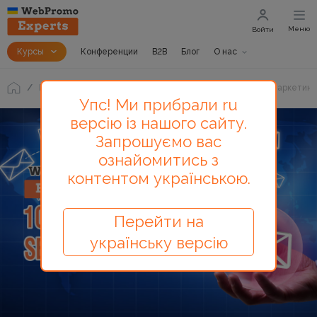
Меню
Войти
Курсы
Конференции
B2B
Блог
О нас
Блог
10 возможностей SendPulse для эффективных маркетинг
Упс! Ми прибрали ru
версію із нашого сайту.
Запрошуємо вас
ознайомитись з
контентом українською.
Перейти на
українську версію