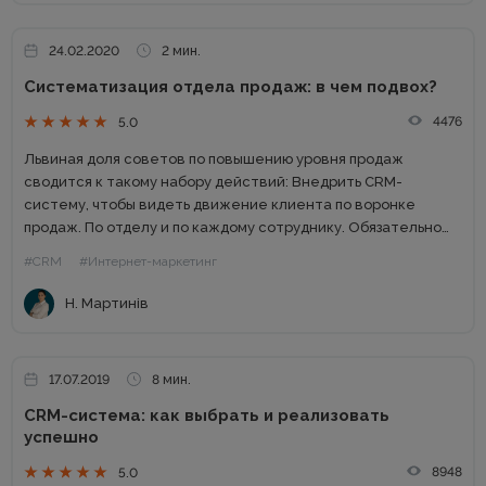
24.02.2020
2 мин.
Систематизация отдела продаж: в чем подвох?
4476
5.0
Львиная доля советов по повышению уровня продаж
сводится к такому набору действий: Внедрить СRМ-
систему, чтобы видеть движение клиента по воронке
продаж. По отделу и по каждому сотруднику. Обязательно
внедрить телефонию. Будете знать, сколько сотрудник
#CRM
#Интернет-маркетинг
звонил и куда. Поставить сервисы для...
Н. Мартинів
17.07.2019
8 мин.
CRM-система: как выбрать и реализовать
успешно
8948
5.0