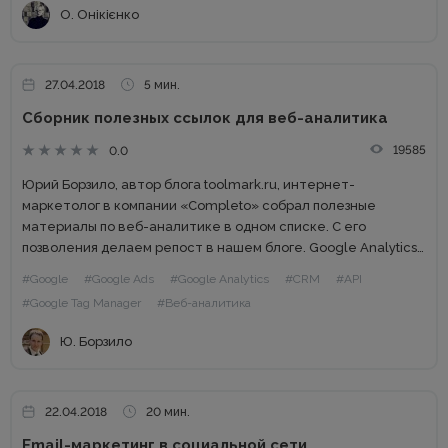
MaxWoman.ua. и...
О. Онікієнко
27.04.2018
5 мин.
Сборник полезных ссылок для веб-аналитика
19585
0.0
Юрий Борзило, автор блога toolmark.ru, интернет-
маркетолог в компании «Completo» собрал полезные
материалы по веб-аналитике в одном списке. С его
позволения делаем репост в нашем блоге. Google Analytics
1. Бесплатный курс «Анализ данных в google analytics»
#Google
#Google Ads
#Google Analytics
#CRM
#API
Андрея Осипова 2. Бесплатный Курс...
#Google Tag Manager
#Веб-аналитика
Ю. Борзило
22.04.2018
20 мин.
Email-маркетинг в социальной сети