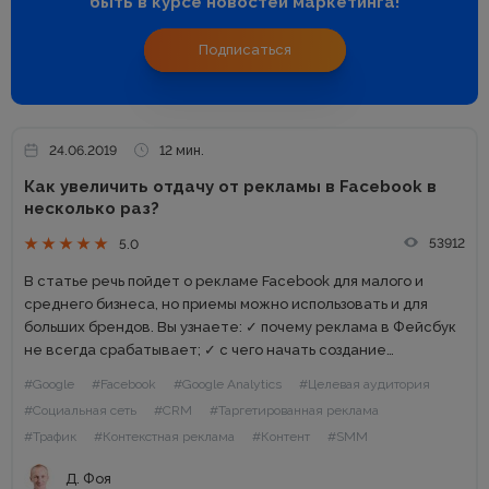
быть в курсе новостей маркетинга!
Подписаться
24.06.2019
12 мин.
Как увеличить отдачу от рекламы в Facebook в
несколько раз?
53912
5.0
В статье речь пойдет о рекламе Facebook для малого и
среднего бизнеса, но приемы можно использовать и для
больших брендов. Вы узнаете: ✓ почему реклама в Фейсбук
не всегда срабатывает; ✓ с чего начать создание
таргетинга в Фейсбуке; ✓ как...
#Google
#Facebook
#Google Analytics
#Целевая аудитория
#Социальная сеть
#CRM
#Таргетированная реклама
#Трафик
#Контекстная реклама
#Контент
#SMM
Д. Фоя