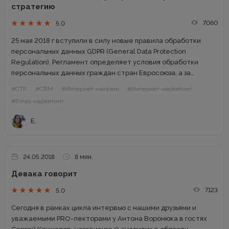
стратегию
7060
5.0
25 мая 2018 г вступили в силу новые правила обработки
персональных данных GDPR (General Data Protection
Regulation). Регламент определяет условия обработки
персональных данных граждан стран Евросоюза, а за
нарушение владелец сайта может получить
#CTR
#CRM
#Интернет-магазин
#Интернет-маркетинг
многомиллионные штрафы. GDPR в странах бывшего СНГ...
#Email-маркетинг
Е.
24.05.2018
8 мин.
Девака говорит
7123
5.0
Сегодня в рамках цикла интервью с нашими друзьями и
уважаемыми PRO-лекторами у Антона Воронюка в гостях