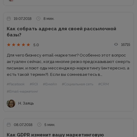
19.07.2018
8 мин.
Как собрать адреса для своей рассылочной
базы?
16715
5.0
Для чего бизнесу email-маркетинг? Особенно этот вопрос
актуален сейчас, когда многие резко предсказывают смерть
письмам, и поют оды мессенджер-маркетингу (интересно, а
есть такой термин?). Если вы сомневаетесь в
эффективности рассылки, возьмите ваш хороший
#Facebook
#ROI
#Емейл
#Социальная сеть
#CRM
английский и сходите по ссылке, почитайте исследования,...
#Email-маркетинг
Н. Заяць
08.07.2018
5 мин.
Как GDPR изменит вашу маркетинговую