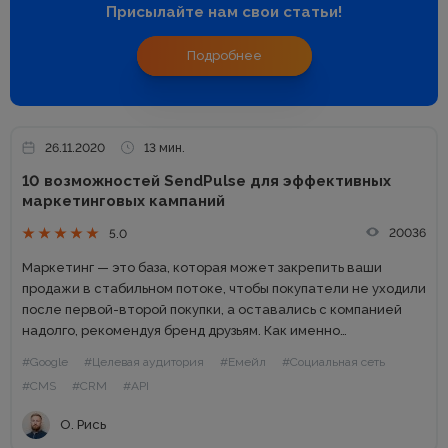
Присылайте нам свои статьи!
Подробнее
26.11.2020
13 мин.
10 возможностей SendPulse для эффективных
маркетинговых кампаний
20036
5.0
Маркетинг — это база, которая может закрепить ваши
продажи в стабильном потоке, чтобы покупатели не уходили
после первой-второй покупки, а оставались с компанией
надолго, рекомендуя бренд друзьям. Как именно
выстраивать свой маркетинг? Сегодня рынок предлагает
#Google
#Целевая аудитория
#Емейл
#Социальная сеть
много инструментов для вашего маркетинга,...
#CMS
#CRM
#API
О. Рись