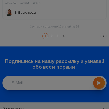
что потом ученики становятся адвокатами бренда и
#Емейл
#CRM
#B2B
клиентами. Я побежала и подписалась чем побыстрее...
В. Васильева
Сейчас на странице 16 статей из 55
1
2
3
4
Подпишись на нашу рассылку и узнавай
обо всем первым!