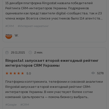
15 декабря платформа Ringostat назвала победителей
Рейтинга CRM-интеграторов Украины. Подрядчиков
оценивали как представители digital-сообщества, так и 23
члена жюри. Всего в списке участников было 114 агентств.
Рейтинг создан для того, чтобы помочь украинским
#CRM
#Интернет-маркетинг
компаниям разобраться в рынке автоматизации и найти...
W.
29.11.2021
2 мин.
Ringostat запускает второй ежегодный рейтинг
интеграторов CRM Украины
5278
5.0
Платформа коллтрекинга, телефонии и сквозной аналитики
Ringostat запускает второй ежегодный рейтинг CRM-
интеграторов Украины. В нем участвуют более сотни
компаний. Цель проекта — помочь бизнесу выбрать
подрядчика по внедрению CRM-системы и сделать рынок
#Google
#CRM
автоматизации более прозрачным и понятным для