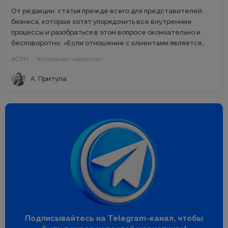
От редакции: статья прежде всего для представителей
бизнеса, которые хотят упорядочить все внутренние
процессы и разобраться в этом вопросе окончательно и
бесповоротно. «Если отношение с клиентами является
сердцем делового успеха, то CRM-система – его главным
#CRM
#Интернет-маркетинг
клапаном» – цитата руководства одной...
А. Притула
Подписывайтесь на Telegram-канал, чтобы