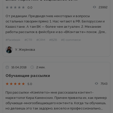
23992
0.0
От редакции. Предвидя гнев некоторых и вопросы
остальных говорим прямо: 1. Нас читают в РФ, Белоруссии и
Казахстане. А там ВК — более чем актуален. 2. Механизм
работы рассылок в фейсбуке и во «ВКонтакте» похож. Для
того, чтобы вы поняли...
#Facebook
#CTR
#CRM
#B2B
#E-commerce
У. Жерінова
16.04.2018
2 мин.
Обучающие рассылки
7543
5.0
Про рассылки «Комплето» мне рассказала контент-
маркетолог Кира Каменских. Причем привела их, как пример
обучающе-многообещающего контента. Когда ты обучаешь,
но делаешь это так задорно, весело и профессионально,