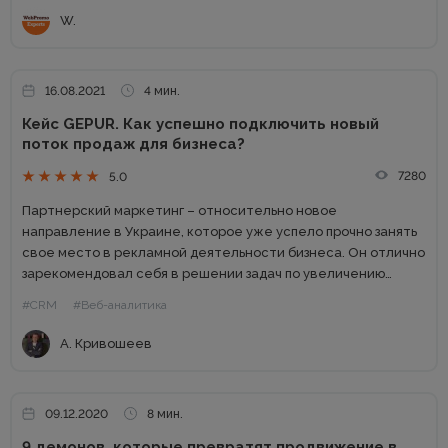
заказчиков. На...
W.
16.08.2021
4 мин.
Кейс GEPUR. Как успешно подключить новый
поток продаж для бизнеса?
7280
5.0
Партнерский маркетинг – относительно новое
направление в Украине, которое уже успело прочно занять
свое место в рекламной деятельности бизнеса. Он отлично
зарекомендовал себя в решении задач по увеличению
оборота и прибыли для e-commerce-проектов, в частности
#CRM
#Веб-аналитика
– для ниши Fashion. Все...
А. Кривошеев
09.12.2020
8 мин.
9 демонов, которые превратят продвижение в