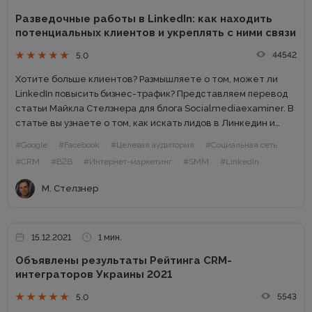
Разведочные работы в LinkedIn: как находить
потенциальных клиентов и укреплять с ними связи
44542
5.0
Хотите больше клиентов? Размышляете о том, может ли
LinkedIn повысить бизнес-трафик? Представляем перевод
статьи Майкла Стелзнера для блога Socialmediaexaminer. В
статье вы узнаете о том, как искать лидов в Линкедин и
превращать их в клиентов. Маркетинг в LinkedIn О своем
#Google
#Facebook
#Целевая аудитория
#Социальная сеть
опыте...
#CRM
#B2B
#Интернет-маркетинг
#SMM
#LinkedIn
М. Стелзнер
15.12.2021
1 мин.
Объявлены результаты Рейтинга CRM-
интеграторов Украины 2021
5543
5.0