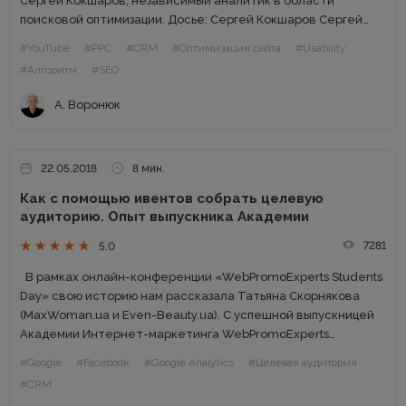
Сергей Кокшаров, независимый аналитик в области
поисковой оптимизации. Досье: Сергей Кокшаров Сергей
Кокшаров более известный в Рунете как Девака. Автор
#YouTube
#PPC
#CRM
#Оптимизация сайта
#Usability
знаменитого SEO-блога, желанный спикер...
#Алгоритм
#SEO
А. Воронюк
22.05.2018
8 мин.
Как с помощью ивентов собрать целевую
аудиторию. Опыт выпускника Академии
7281
5.0
В рамках онлайн-конференции «WebPromoExperts Students
Day» свою историю нам рассказала Татьяна Скорнякова
(MaxWoman.ua и Even-Beauty.ua). С успешной выпускницей
Академии Интернет-маркетинга WebPromoExperts
беседовала руководитель отдела продукта Ольга
#Google
#Facebook
#Google Analytics
#Целевая аудитория
Оникиенко. Досье: Татьяна Скорнякова Основатель
#CRM
всеукраинского портала по поиску мастеров красоты