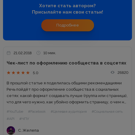
Хотите стать автором?
Присылайте нам свои статьи!
Подробнее
21.02.2018
10 мин.
Чек-лист по оформлению сообщества в соцсетях
26820
5.0
В прошлой статье я поделилась общими рекомендациями
Речь пойдёт про оформление сообщества в социальных
сетях: какой формат создавать лучше (группа или страница),
что для чего нужно, как убойно оформить страницу, о чем не
стоит забывать, какие есть возможности. Если вы...
#YouTube
#Facebook
#Целевая аудитория
#Социальная сеть
#API
#ЧПУ
С. Желепа