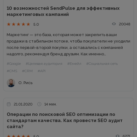
10 возможностей SendPulse для эффективных
маркетинговых кампаний
20048
5.0
Маркетинг — это база, которая может закрепить ваши
продажи в стабильном потоке, чтобы покупатели не уходили
после первой-второй покупки, а оставались с компанией
надолго, рекомендуя бренд друзьям. Как именно
выстраивать свой маркетинг? Сегодня рынок предлагает
#Google
#Целевая аудитория
#Емейл
#Социальная сеть
много инструментов для вашего маркетинга,...
#CMS
#CRM
#API
О. Рись
21.01.2020
14 мин.
Операции по поисковой SEO оптимизации по
стандартам качества. Как провести SEO аудит
сайта?
6271
5.0