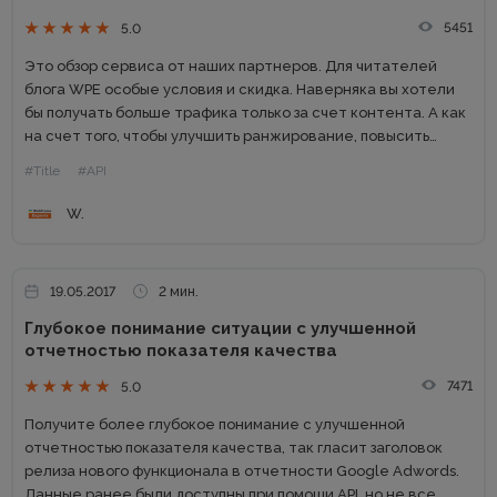
5451
5.0
Это обзор сервиса от наших партнеров. Для читателей
блога WPE особые условия и скидка. Наверняка вы хотели
бы получать больше трафика только за счет контента. А как
на счет того, чтобы улучшить ранжирование, повысить
уровень доверия пользователей и уменьшить количество...
#Title
#API
W.
19.05.2017
2 мин.
Глубокое понимание ситуации с улучшенной
отчетностью показателя качества
7471
5.0
Получите более глубокое понимание с улучшенной
отчетностью показателя качества, так гласит заголовок
релиза нового функционала в отчетности Google Adwords.
Данные ранее были доступны при помощи API, но не все