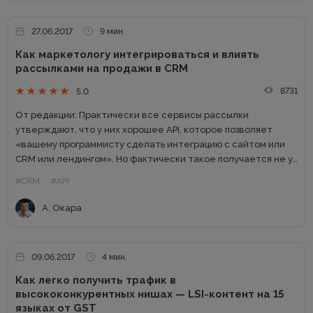
27.06.2017
9 мин.
Как маркетологу интегрироваться и влиять
рассылками на продажи в CRM
8731
5.0
От редакции: Практически все сервисы рассылки
утверждают, что у них хорошее API, которое позволяет
«вашему программисту сделать интеграцию с сайтом или
CRM или лендингом». Но фактически такое получается не у
всех. В этой статье мы разобрали реальную интеграцию
#CRM
#API
UniSender с...
А. Окара
09.06.2017
4 мин.
Как легко получить трафик в
высококонкурентных нишах — LSI-контент на 15
языках от GST