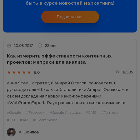
быть в курсе новостей маркетинга!
Подписаться
10.08.2017
22 мин.
Как измерить эффективности контентных
проектов: метрики для анализа
12505
5.0
Анна Ятель, стратег, и Андрей Осипов, основатель и
руководитель «Школы веб-аналитики Андрея Осипова», в
своем докладе на первой кейс-конференции
«WebPromoExperts Day» рассказали о том: • как измерить
эффективность контентных проектов; • про реферальную
#Google
#Facebook
#Google Analytics
#CMS
#Твиттер
систему для контентных сайтов; • новую метрику...
#KPI
#API
#E-commerce
А. Осипов