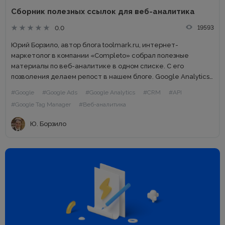
Сборник полезных ссылок для веб-аналитика
19593
0.0
Юрий Борзило, автор блога toolmark.ru, интернет-
маркетолог в компании «Completo» собрал полезные
материалы по веб-аналитике в одном списке. С его
позволения делаем репост в нашем блоге. Google Analytics
1. Бесплатный курс «Анализ данных в google analytics»
#Google
#Google Ads
#Google Analytics
#CRM
#API
Андрея Осипова 2. Бесплатный Курс...
#Google Tag Manager
#Веб-аналитика
Ю. Борзило