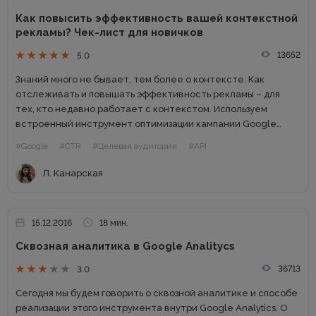
Как повысить эффективность вашей контекстной
рекламы? Чек-лист для новичков
13652
5.0
Знаний много не бывает, тем более о контексте. Как
отслеживать и повышать эффективность рекламы – для
тех, кто недавно работает с контекстом. Используем
встроенный инструмент оптимизации кампании Google
Adwords Яндекс.Директ Отслеживаем процент полученных
#Google
#CTR
#Целевая аудитория
#API
показов Google Adwords Яндекс.Директ Увеличиваем
площадь объявления...
Л. Канарская
15.12.2016
18 мин.
Сквозная аналитика в Google Analitycs
36713
3.0
Сегодня мы будем говорить о сквозной аналитике и способе
реализации этого инструмента внутри Google Analytics. О