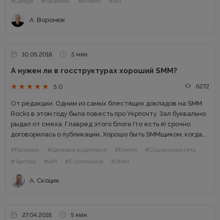
#Google
#Facebook
#Емейл
#API
основатель и...
А. Воронюк
10.05.2018
5 мин.
А нужен ли в госструктурах хороший SMM?
6272
5.0
От редакции. Одним из самых блестящих докладов на SMM
Rocks в этом году была повесть про Укрпочту. Зал буквально
рыдал от смеха. Главред этого блога (то есть я) срочно
договорилась о публикации. Хорошо быть SMMщиком, когда
нет ограничений. А вот...
#Facebook
#Целевая аудитория
#Емейл
#Социальная сеть
#Твиттер
#API
#E-commerce
#SMM
А. Скоцик
27.04.2018
5 мин.