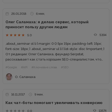
26.01.2018
6 мин.
Олег Саламаха: я делаю сервис, который
приносит пользу другим людям
5394
5.0
.about_seminar ol li { margin: 0 0 5px 15px; padding-left: 15px;
font-size: 18px; } .about_seminar ul li { list-style: disc !important; }
От редакции: Олег Саламаха, фаундер Serpstat,
рассказывает как стать хорошим SEO-специалистом, что
послужило к созданию сервиса, кто...
#Google
#API
#Ключевые слова
#SEO
О. Саламаха
16.11.2017
9 мин.
Как чат-боты помогают увеличивать конверсию
13574
0.0