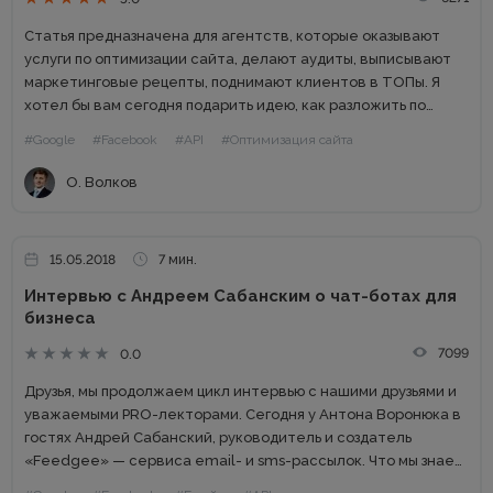
Статья предназначена для агентств, которые оказывают
услуги по оптимизации сайта, делают аудиты, выписывают
маркетинговые рецепты, поднимают клиентов в ТОПы. Я
хотел бы вам сегодня подарить идею, как разложить по
полочкам все, что мы делаем в поисковой оптимизации на
#Google
#Facebook
#API
#Оптимизация сайта
различные элементы....
О. Волков
15.05.2018
7 мин.
Интервью с Андреем Сабанским о чат-ботах для
бизнеса
7099
0.0
Друзья, мы продолжаем цикл интервью с нашими друзьями и
уважаемыми PRO-лекторами. Сегодня у Антона Воронюка в
гостях Андрей Сабанский, руководитель и создатель
«Feedgee» — сервиса email- и sms-рассылок. Что мы знаем
об Андрее Сабанском? Досье Андрей Сабанский —