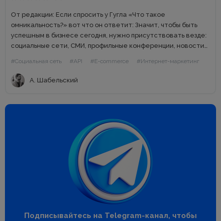
От редакции: Если спросить у Гугла «Что такое
омникальность?» вот что он ответит: Значит, чтобы быть
успешным в бизнесе сегодня, нужно присутствовать везде:
социальные сети, СМИ, профильные конференции, новости
и...мессендежры. Оригинал этой статьи — а мы делаем
#Социальная сеть
#API
#E-commerce
#Интернет-маркетинг
репост — называется...
А. Шабельский
Подписывайтесь на Telegram-канал, чтобы