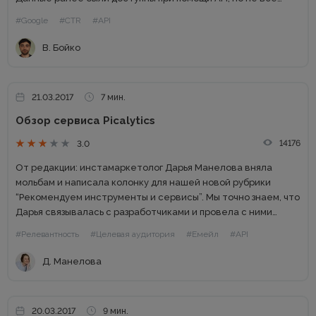
работают с ним, и это не всем пользователям удобно.
#Google
#CTR
#API
Благодаря новым...
В. Бойко
21.03.2017
7 мин.
Обзор сервиса Picalytics
14176
3.0
От редакции: инстамаркетолог Дарья Манелова вняла
мольбам и написала колонку для нашей новой рубрики
“Рекомендуем инструменты и сервисы”. Мы точно знаем, что
Дарья связывалась с разработчиками и провела с ними
небольшое интервью. Статья будет интересна тем, кто
#Релевантность
#Целевая аудитория
#Емейл
#API
живет, работает и...
Д. Манелова
20.03.2017
9 мин.