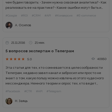
чем будем говорить: • Зачем нужна сквозная аналитика? • Как
реализовать ее на практике? • Какие ошибки могут быть и
как их решить? Что...
#Google
#ROI
#CRM
#API
#Конверсия
#E-commerce
А. Осипов
21.11.2016
21 мин.
5 вопросов экспертам о Телеграм
40950
5.0
Эта статья для тех, кто сомневается в целесообразности
Телеграм, недавно завел канал и забросил или просто не
знает о том, какую пользу можно извлечь из этого чудесного
мессенджера. Немного теории и опрос тех, кто ведет
востребованные, интересные каналы и зарабатывает...
#Facebook
#CTR
#API
#Telegram
Н. Заяць