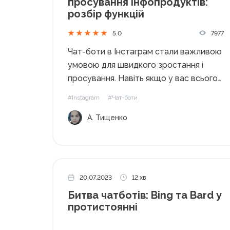
просування інфопродуктів:
розбір функцій
7977
5.0
Чат-боти в Інстаграм стали важливою
умовою для швидкого зростання і
просування. Навіть якщо у вас всього
5 клієнтів на місяць, не думайте, що
#Instagram
#Чат-боти
чат-бот вам не потрібен. Чат-бот в
А. Тищенко
Інстаграм вже набагато більше, ніж
просто автовідповідач на запитання
про вартість....
20.07.2023
12 хв
Битва чатботів: Bing та Bard у
протистоянні