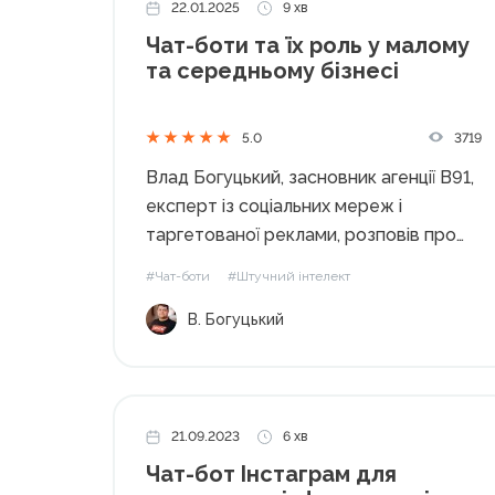
22.01.2025
9 хв
Чат-боти та їх роль у малому
та середньому бізнесі
3719
5.0
Влад Богуцький, засновник агенції В91,
експерт із соціальних мереж і
таргетованої реклами, розповів про
використання чат-ботів у бізнесі, їхні
#Чат-боти
#Штучний інтелект
можливості та платформи для
В. Богуцький
створення. Що таке месенджер-
маркетинг? Месенджер-маркетинг —
це комунікація з аудиторією через
месенджери. Сьогодні цей інструмент
ігнорувати просто...
21.09.2023
6 хв
Чат-бот Інстаграм для