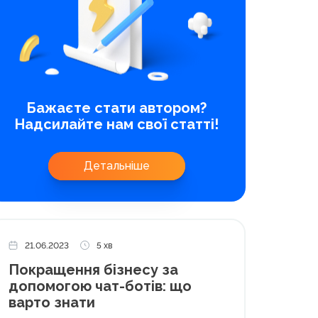
Бажаєте стати автором?
Надсилайте нам свої статті!
Детальніше
21.06.2023
5 хв
Покращення бізнесу за
допомогою чат-ботів: що
варто знати