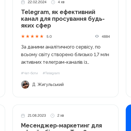
22.02.2024
4 хв
Telegram, як ефективний
канал для просування будь-
яких сфер
4884
5.0
За даними аналітичного сервісу, по
всьому світу створено близько 1,7 млн
активних телеграм-каналів із
загальною аудиторією понад 13 млрд*.
#Чат-боти
#Telegram
Це дає широкі можливості для
Д. Жигульський
розвитку будь-якого бізнесу в будь-
якій точці світу. *йдеться саме про
загальну аудиторію, а не унікальних
користувачів,...
21.08.2023
2 хв
Месенджер-маркетинг для