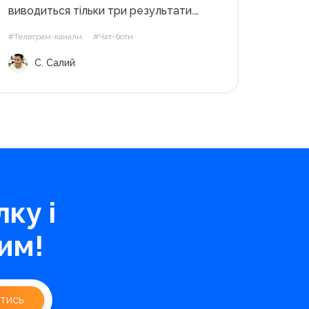
виводиться тільки три результати.
Шансів знайти щось мало. Але не
#Телеграм-канали
#Чат-боти
варто відкидати такий спосіб
С. Салий
повністю. Коли будете шукати чати в
телеграм, акуратно формулюйте
запитання. Найімовірніше виведуться
ті чати, у назвах яких...
ку і
им!
тись