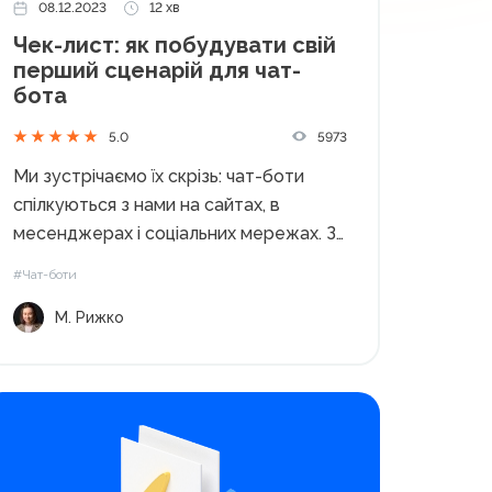
08.12.2023
12 хв
Чек-лист: як побудувати свій
перший сценарій для чат-
бота
5973
5.0
Ми зустрічаємо їх скрізь: чат-боти
спілкуються з нами на сайтах, в
месенджерах і соціальних мережах. За
допомогою них компанії можуть
#Чат-боти
регулярно збирати ліди, вибудовувати
М. Рижко
підтримку клієнтів, автоматизувати
процеси і при цьому економити
ресурси команди. В цій статті ми дамо
вам...