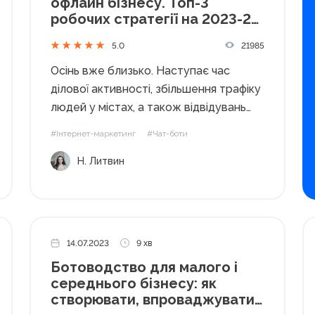
офлайн бізнесу. Топ-3
робочих стратегії на 2023-24
роки
21985
5.0
Осінь вже близько. Наступає час
ділової активності, збільшення трафіку
людей у ​​містах, а також відвідувань
кав'ярень, кафе, ТРЦ. Це чудова
#Інтернет-маркетинг
#Чат-боти
можливість для власників оффлайн
Н. Литвин
закладів збільшити прибуток. Але
розслаблятися не варто, бо
конкуренція на даному ринку висока.
Як залучити клієнтів...
14.07.2023
9 хв
Ботоводство для малого і
середнього бізнесу: як
створювати, впроваджувати