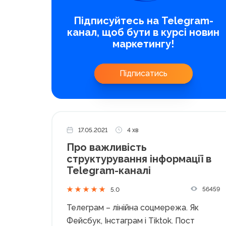
Підписуйтесь на Telegram-
канал, щоб бути в курсі новин
маркетингу!
Підписатись
17.05.2021
4 хв
Про важливість
структурування інформації в
Telegram-каналі
56459
5.0
Телеграм – лінійна соцмережа. Як
Фейсбук, Інстаграм і Tiktok. Пост