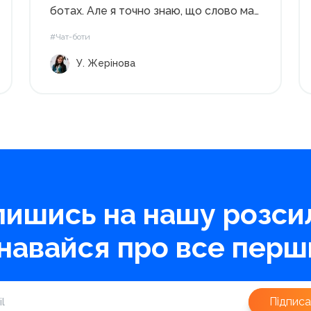
ботах. Але я точно знаю, що слово має
значення. 1. Тексти передають настрій,
#Чат-боти
емоції, викликають їх. У текстів завжди
У. Жерінова
є характер. Вони можуть бути
впевненими, агресивними,...
пишись на нашу розсил
знавайся про все перш
Підписа