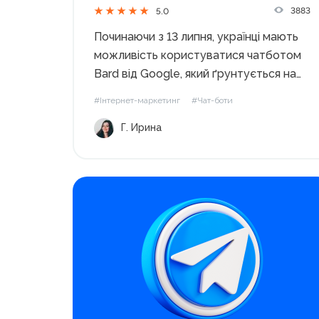
3883
5.0
Починаючи з 13 липня, українці мають
можливість користуватися чатботом
Bard від Google, який ґрунтується на
штучному інтелекті. Цей чатбот
#Інтернет-маркетинг
#Чат-боти
підтримує більш ніж 40 мов,
Г. Ирина
включаючи українську, арабську,
китайську, німецьку та іспанську, та
надає більш персоналізовані відповіді.
З дозволу редакції блогу платформи...