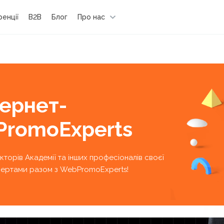
енції
B2B
Блог
Про нас
тернет-
PromoExperts
екторів Академії та інших професіоналів своєї
кспертами разом з WebPromoExperts!