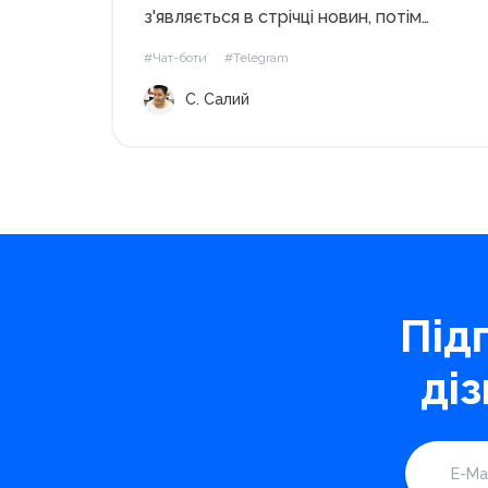
з'являється в стрічці новин, потім
поступово витісняється іншими
#Чат-боти
#Telegram
публікаціями вгору. На відміну,
С. Салий
наприклад від YouTube, де кожне
відео індексується пошуковими
системами і може залучати трафік й
збирати перегляди роками. Таким...
Під
ді