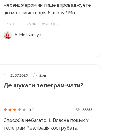
месенджером чи лише впроваджуєте
цю можливість для бізнесу? Ми
попросили досвідченого спеціаліста
#Instagram
#SMM
#Чат-боти
Ганну Мельничук, маркетолога та
А. Мельничук
бренд-амбасадора компанії
SendPulse, розповісти про те, як
використовувати цю функцію та
оптимізувати роботу месенджера із
соцмережею. Крім того, ми
обговорили варіанти його
21.07.2020
2 хв
підключення...
Де шукати телеграм-чати?
88758
3.0
Способів небагато. 1. Власне пошук у
телеграм Реалізація кострубата,