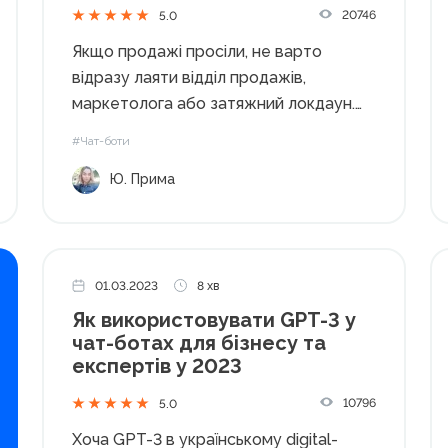
та просувати чат-ботів
20746
5.0
Якщо продажі просіли, не варто
відразу лаяти відділ продажів,
маркетолога або затяжний локдаун.
Спробуйте прислухатися до клієнтів і
#Чат-боти
вибудувати комунікацію у звичних для
Ю. Прима
них месенджерах. За даними
Salesforce, тільки 14 % користувачів
замість оформлення замовлення в чат-
боті заповнять форму на...
01.03.2023
8 хв
Як використовувати GPT-3 у
чат-ботах для бізнесу та
експертів у 2023
10796
5.0
Хоча GPT-3 в українському digital-