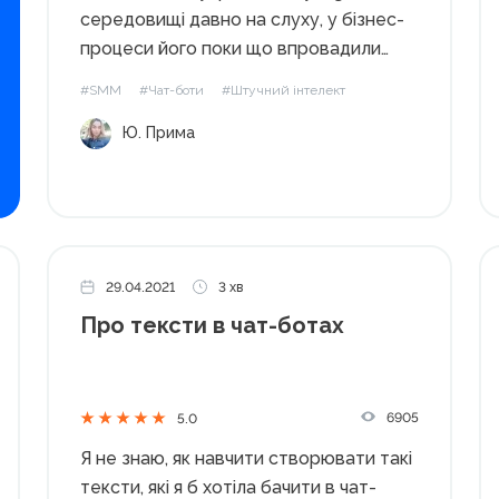
середовищі давно на слуху, у бізнес-
процеси його поки що впровадили
одиниці. Водночас це одне з перших
#SMM
#Чат-боти
#Штучний інтелект
рішень, пов’язаних зі штучним
Ю. Прима
інтелектом, котре можна легко
інтегрувати у власний проєкт:
наприклад, урізноманітнити
автоматизовану комунікацію в чат-
боті чи покращити...
29.04.2021
3 хв
Про тексти в чат-ботах
6905
5.0
Я не знаю, як навчити створювати такі
тексти, які я б хотіла бачити в чат-