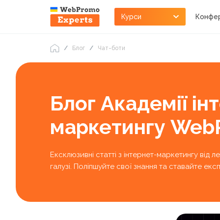
Курси
Конфер
Блог
Чат-боти
Блог Академії ін
маркетингу Web
Ексклюзивні статті з інтернет-маркетингу від л
галузі. Поліпшуйте свої знання та ставайте е