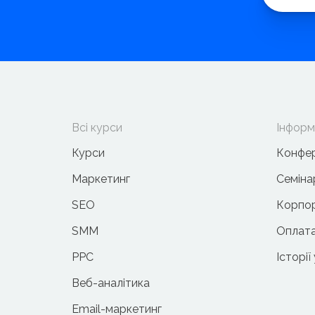
Всі курси
Інформ
Курси
Конфер
Маркетинг
Семіна
SEO
Корпор
SMM
Оплата
PPC
Історії
Веб-аналітика
Email-маркетинг