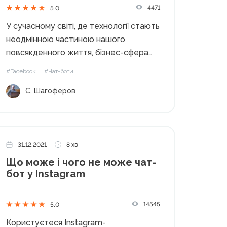
4471
5.0
У сучасному світі, де технології стають
неодмінною частиною нашого
повсякденного життя, бізнес-сфера
також швидко адаптується до цих
#Facebook
#Чат-боти
змін. Однією з новітніх технологічних
С. Шагоферов
інновацій, яка набуває все більшої
популярності в бізнес-середовищі, є
чат-боти. Чат-боти – це програми, які
розроблені для автоматичного...
31.12.2021
8 хв
Що може і чого не може чат-
бот у Instagram
14545
5.0
Користуєтеся Instagram-