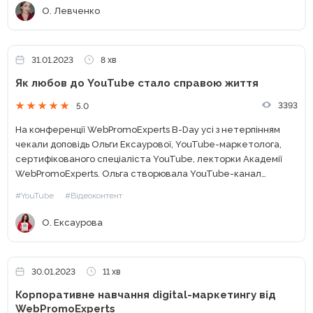
О. Левченко
31.01.2023
8 хв
Як любов до YouTube стало справою життя
3393
5.0
На конференції WebPromoExperts B-Day усі з нетерпінням
чекали доповідь Ольги Ексаурової, YouTube-маркетолога,
сертифікованого спеціаліста YouTube, лекторки Академії
WebPromoExperts. Ольга створювала YouTube-канал
Академії та довгий час підтримувала його. А вже згодом
#YouTube
#Відеоконтент
розробила освітню програму курсу «Просування на
YouTube» і була його...
О. Ексаурова
30.01.2023
11 хв
Корпоративне навчання digital-маркетингу від
WebPromoExperts