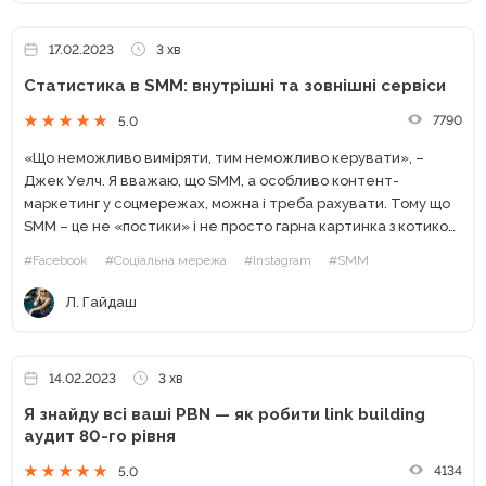
17.02.2023
3 хв
Статистика в SMM: внутрішні та зовнішні сервіси
7790
5.0
«Що неможливо виміряти, тим неможливо керувати», –
Джек Уелч. Я вважаю, що SMM, а особливо контент-
маркетинг у соцмережах, можна і треба рахувати. Тому що
SMM – це не «постики» і не просто гарна картинка з котиком,
це цифри. Ці цифри...
#Facebook
#Соціальна мережа
#Instagram
#SMM
Л. Гайдаш
14.02.2023
3 хв
Я знайду всі ваші PBN — як робити link building
аудит 80-го рівня
4134
5.0