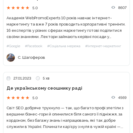
8607
5.0
Академія WebPromoExperts 10 років навчає інтернет-
маркетингу та вже 7 років проводить корпоративні тренінги.
16 експертів у різних сферах маркетингу готові поділитися
своїми знаннями. Лектори займають керівні посади у
найбільших українських компаніях та найкращих digital-
#Google
#Facebook
#Соціальна мережа
#Інтернет-маркетинг
агентствах. Ви чудово розумієте, що зараз триває...
С. Шагоферов
27.01.2023
5 хв
Де українському сеошнику раді
4569
5.0
Світ SEO добряче трухнуло — так, що багато профі злетіли з
вершини бізнес-гори й опинилися біля самого її підніжжя, за
кордоном, без багажу знань і напрацювань, які так добре
служили в Україні. Починати кар’єру з нуля в чужій країні —...