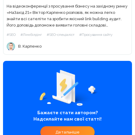
На відеоконференції з просування бізнесу на західному ринку
«НаЗахід 21» Віктор Карпенко розповів, як можна легко
знайти всі сателіти та зробити якісний link building аудит.
Його доповідь допоможе виявити головні складові
оптимальної стратегії аутріча за допомогою data driven
#SEO
#Лінкбілдінг
#SEO-спеціаліст
#Просування сайту
підходу. Як...
В. Карпенко
Бажаєте стати автором?
Надсилайте нам свої статті!
Детальніше