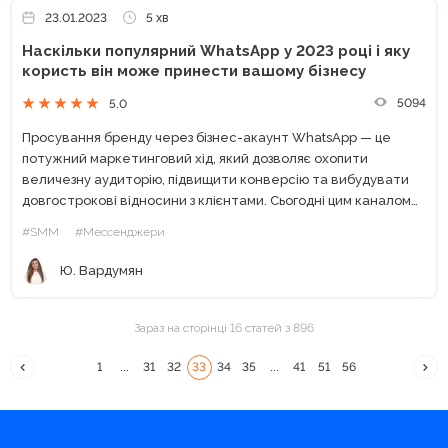
23.01.2023
5 хв
Наскільки популярний WhatsApp у 2023 році і яку
користь він може принести вашому бізнесу
5094
5.0
Просування бренду через бізнес-акаунт WhatsApp — це
потужний маркетинговий хід, який дозволяє охопити
величезну аудиторію, підвищити конверсію та вибудувати
довгострокові відносини з клієнтами. Сьогодні цим каналом
зв’язку користуються всі види бізнесу, від малого до
#SMM
#Мессенджери
великого. І не дивно. За час...
Ю. Вардумян
Зараз на сторінці 16 статей з 896
1
...
31
32
33
34
35
...
41
51
56