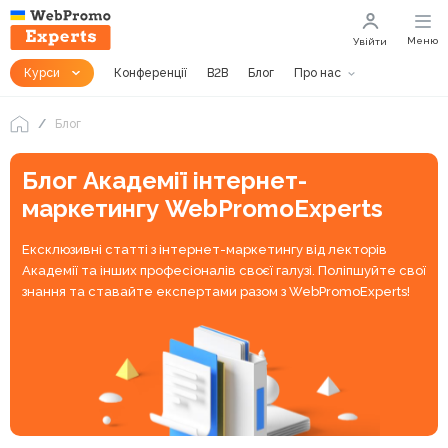
Меню
Увійти
Курси
Конференції
B2B
Блог
Про нас
Блог
Блог Академії інтернет-
маркетингу WebPromoExperts
Ексклюзивні статті з інтернет-маркетингу від лекторів
Академії та інших професіоналів своєї галузі. Поліпшуйте свої
знання та ставайте експертами разом з WebPromoExperts!