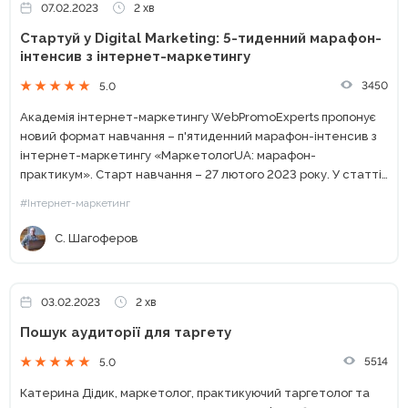
07.02.2023
2 хв
Стартуй у Digital Marketing: 5-тиденний марафон-
інтенсив з інтернет-маркетингу
3450
5.0
Академія інтернет-маркетингу WebPromoExperts пропонує
новий формат навчання – п'ятиденний марафон-інтенсив з
інтернет-маркетингу «МаркетологUA: марафон-
практикум». Старт навчання – 27 лютого 2023 року. У статті
розкажемо як навчання буде проходити, що отримують
#Інтернет-маркетинг
учасники. Знайди свій шлях у digital Онлайн-марафон
МаркетологUA – це...
С. Шагоферов
03.02.2023
2 хв
Пошук аудиторії для таргету
5514
5.0
Катерина Дідик, маркетолог, практикуючий таргетолог та