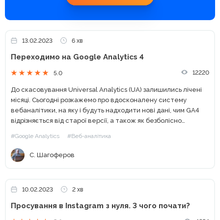
13.02.2023
6 хв
Переходимо на Google Analytics 4
12220
5.0
До скасовування Universal Analytics (UA) залишились лічені
місяці. Сьогодні розкажемо про вдосконалену систему
вебаналітики, на яку і будуть надходити нові дані, чим GA4
відрізняється від старої версії, а також як безболісно
перейти на Google Analytics 4 і що це може дати...
#Google Analytics
#Веб-аналітика
С. Шагоферов
10.02.2023
2 хв
Просування в Instagram з нуля. З чого почати?