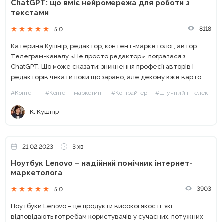
ChatGPT: що вміє нейромережа для роботи з
текстами
8118
5.0
Катерина Кушнір, редактор, контент-маркетолог, автор
Телеграм-каналу «Не просто редактор», погралася з
ChatGPT. Що може сказати: зникнення професії авторів і
редакторів чекати поки що зарано, але декому вже варто
турбуватися. Я генерувала тексти на медичні теми,
#Контент
#Контент-маркетинг
#Копірайтер
#Штучний інтелект
запитання для інтерв'ю з лікарями та пости в...
К. Кушнір
21.02.2023
3 хв
Ноутбук Lenovo – надійний помічник інтернет-
маркетолога
3903
5.0
Ноутбуки Lenovo – це продукти високої якості, які
відповідають потребам користувачів у сучасних, потужних