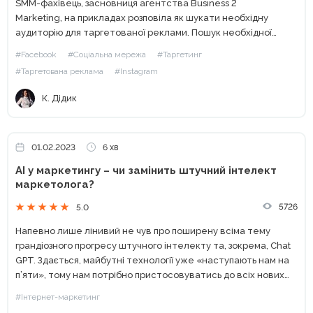
SMM-фахівець, засновниця агентства Business 2
Marketing, на прикладах розповіла як шукати необхідну
аудиторію для таргетованої реклами. Пошук необхідної
аудиторії – ключовий компонент вдалого таргету. З початку
#Facebook
#Соціальна мережа
#Таргетинг
розберемось, які аудиторії бувають? Широка – допускається
#Таргетована реклама
#Instagram
вибір в рекламному...
К. Дідик
01.02.2023
6 хв
AI у маркетингу – чи замінить штучний інтелект
маркетолога?
5726
5.0
Напевно лише лінивий не чув про поширену всіма тему
грандіозного прогресу штучного інтелекту та, зокрема, Chat
GPT. Здається, майбутні технології уже «наступають нам на
п’яти», тому нам потрібно пристосовуватись до всіх нових
тенденцій та використовувати їх на свою користь. Можна...
#Інтернет-маркетинг