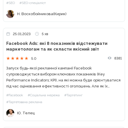
#SEO
#SEO-спеціаліст
Н. Воскобойникова(Кирик)
25.01.2023
5 хв
Facebook Ads: які 8 показників відстежувати
маркетологам та як скласти якісний звіт
8381
5.0
Запуск будь-якої рекламної кампанії Facebook
супроводжується вибором ключових показників (Key
Performance Indicators; KPI), на які можна буде орієнтуватися
під час оцінювання ефективності оголошень. Але як їх
вибрати, якщо таких показників у Facebook Ads Manager
#Facebook
#Соціальна мережа
#Таргетинг
більше 350? Зрозуміло, що відстежити їх всі...
#Таргетована реклама
Ю. Телец