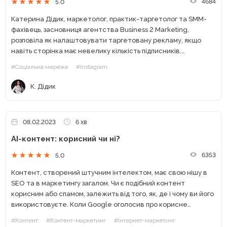
4684
5.0
Катерина Дідик, маркетолог, практик-таргетолог та SMM-
фахівець, засновниця агентства Business 2 Marketing,
розповіла як налаштовувати таргетовану рекламу, якщо
навіть сторінка має невелику кількість підписників.
Нещодавно створена сторінка з невеликою кількістю
#Соціальна мережа
#Instagram
підписників, сама по собі не буде генерувати продажі в
необхідній кількості, якщо...
К. Дідик
08.02.2023
6 хв
AI-контент: корисний чи ні?
6353
5.0
Контент, створений штучним інтелектом, має свою нішу в
SEO та в маркетингу загалом. Чи є подібний контент
корисним або спамом, залежить від того, як, де і чому ви його
використовуєте. Коли Google оголосив про корисне
оновлення контенту у 2022 році,...
#Контент
#Контент-маркетинг
#Інтернет-маркетинг