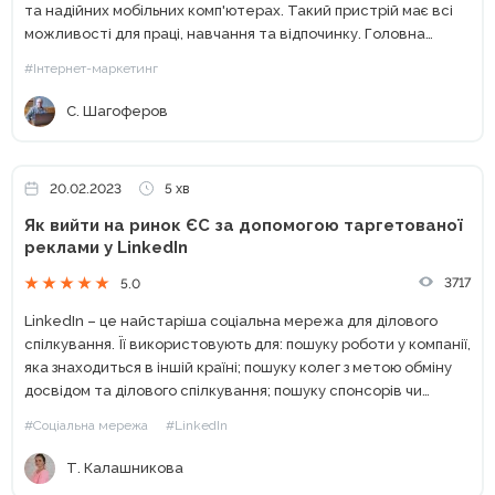
та надійних мобільних комп'ютерах. Такий пристрій має всі
можливості для праці, навчання та відпочинку. Головна
перевага ноутбуків Lenovo – доступна ціна за сучасний
#Інтернет-маркетинг
дизайн та високі...
С. Шагоферов
20.02.2023
5 хв
Як вийти на ринок ЄС за допомогою таргетованої
реклами у LinkedIn
3717
5.0
LinkedIn – це найстаріша соціальна мережа для ділового
спілкування. Її використовують для: пошуку роботи у компанії,
яка знаходиться в іншій країні; пошуку колег з метою обміну
досвідом та ділового спілкування; пошуку спонсорів чи
інвесторів для певного проєкту; пошуку клієнтів. У...
#Соціальна мережа
#LinkedIn
Т. Калашникова