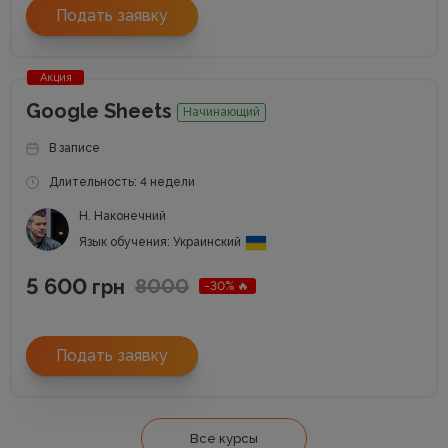
Подать заявку
Акция
Google Sheets
Начинающий
В записе
Длительность: 4 недели
Н. Наконечний
Язык обучения: Украинский
5 600
8000
грн
-30% 🔥
Подать заявку
Все курсы