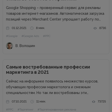
Google Shopping – проверенный сервис для рекламы
товаров интернет-магазинов. Автоматическая загрузка
позиций через Merchant Center упрощает работу по
созданию объявлений и обеспечивает быстрый старт.
01.12.2021
8 мин.
8736
Как правило, торговые кампании показывают высокую
#Google
#Google Ads
#PPC
эффективность, но помешать успеху могут ошибки и
недоработки. Как застраховать...
В. Волошин
Самые востребованные профессии
маркетинга в 2021
Сейчас на инфорынке появилось множество курсов,
обучающих профессии маркетолога и смежным
специальностям. Но так ли востребованы эти
профессии в 2021 году? Стоит ли вообще пробовать
07.10.2021
11 мин.
73725
себя в роли маркетолога, и каких специалистов ищут
#PPC
#Таргетинг
#Таргетированная реклама
работодатели? Обо всем этом и немного больше...