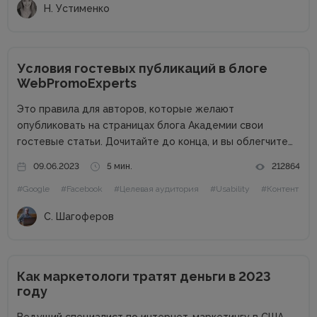
Н. Устименко
Условия гостевых публикаций в блоге
WebPromoExperts
Это правила для авторов, которые желают
опубликовать на страницах блога Академии свои
гостевые статьи. Дочитайте до конца, и вы облегчите
жизнь себе и редактору. Сайт в цифрах Сайт академии
09.06.2023
5 мин.
212864
интернет-маркетинга WebPromoExperts в цифрах: 37
#Google
#Facebook
#Целевая аудитория
#Usability
#Контент
000 уникальных посетителей, 90 000 подписчиков...
С. Шагоферов
Как маркетологи тратят деньги в 2023
году