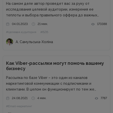
На самом деле автор проведет вас за руку от
исследования целевой аудитории, измерения ее
теплоты и выбора правильного оффера до важных
действий бизнеса после отправки КП возможному
04.01.2023
21 мин.
173388
клиенту. В процессе составления и отправления
#Целевая аудитория
#B2B
коммерческого предложения важен абсолютно каждый
этап, поэтому...
А. Самульська-Холіна
Как Viber-рассылки могут помочь вашему
бизнесу
Рассылка по базе Viber – это один из каналов
маркетинговой коммуникации с подписчиками и
клиентами. В целом он функционирует по тем же
правилам, что и другие каналы: для начала нужно
24.08.2021
4 мин.
7787
получить согласие на рассылку, не стоит
#Email-маркетинг
переспамливать, нужно персонализировать общение...