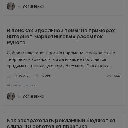
возможности...
Н. Устименко
В поисках идеальной темы: на примерах
интернет-маркетинговых рассылок
Рунета
Любой маркетолог время от времени сталкивается с
творческим кризисом, когда никак не получается
придумать цепляющую тему рассылки. Эта статья
призвана помочь вам в таких случаях: вы узнаете, какие
27.05.2021
6 мин.
8142
темы ведущие бренды Рунета используют сегодня, а
#Email-маркетинг
также получите общие советы по...
Н. Устименко
Как застраховать рекламный бюджет от
слива: 10 советов от практика