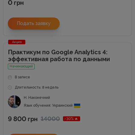
0
грн
Подать заявку
Акция
Практикум по Google Analytics 4:
эффективная работа по данными
Начинающий
В записе
Длительность: 8 недель
Н. Наконечний
Язык обучения: Украинский
9 800
14000
грн
-30% 🔥