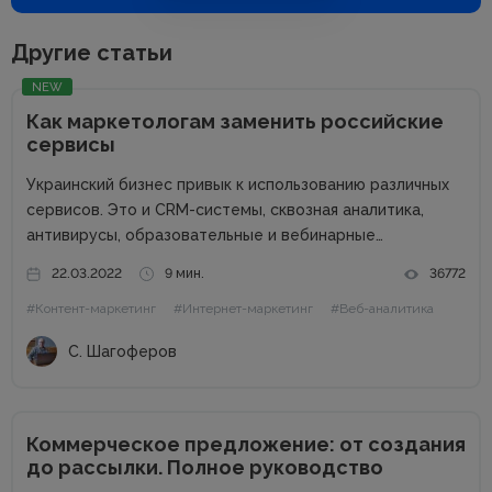
Другие статьи
NEW
Как маркетологам заменить российские
сервисы
Украинский бизнес привык к использованию различных
сервисов. Это и CRM-системы, сквозная аналитика,
антивирусы, образовательные и вебинарные
платформы, чат-боты, SEO-сервисы, коллтрекинги и
22.03.2022
9 мин.
36772
многие другие. Наша задача – перейти на
#Контент-маркетинг
#Интернет-маркетинг
#Веб-аналитика
альтернативные сервисы и программы, чтобы не
поддерживать российского агрессора. Также
С. Шагоферов
сотрудничество с...
Коммерческое предложение: от создания
до рассылки. Полное руководство