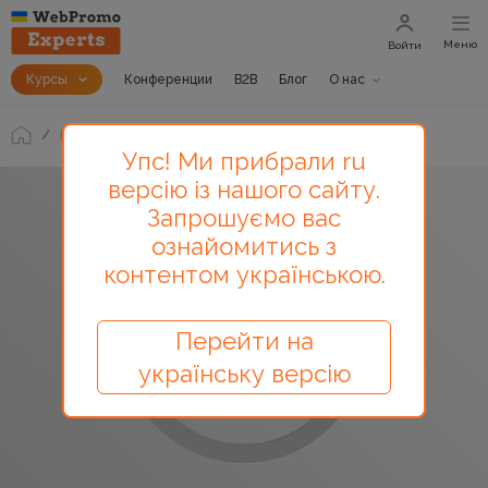
Меню
Войти
Курсы
Конференции
B2B
Блог
О нас
Блог
Запланированная отправка писем. HowTo #36
Упс! Ми прибрали ru
версію із нашого сайту.
Запрошуємо вас
ознайомитись з
контентом українською.
Перейти на
українську версію