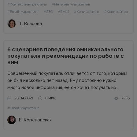
#Контекстная реклама
#Интернет-маркетинг
#Email-маркетинг
#SEO
#SMM
#Копирайтинг
#Копирайтер
Т. Власова
6 сценариев поведения омниканального
покупателя и рекомендации по работе с
ним
Современный покупатель отличается от того, которым
он был несколько лет назад. Ему постоянно нужно
много новой информация, ее он хочет получать из
разных источников. Такой тип покупателя называют
28.04.2021
8 мин.
7236
омниканальным и он должен быть приоритетом бренда,
#Email-маркетинг
так как средний чек его...
В. Кореновская