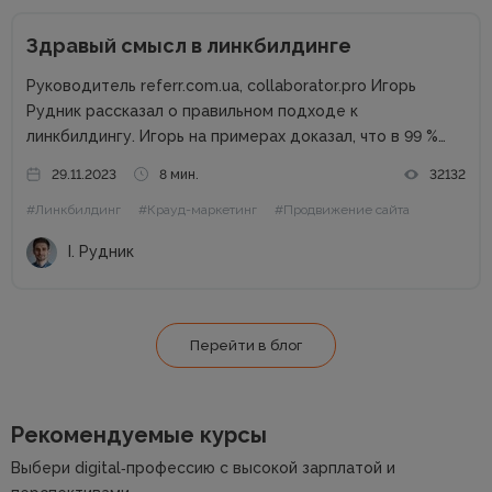
Здравый смысл в линкбилдинге
Руководитель referr.com.ua, collaborator.pro Игорь
Рудник рассказал о правильном подходе к
линкбилдингу. Игорь на примерах доказал, что в 99 %
случаях PBN не нужны. Основные методы линкбилдинга
29.11.2023
8 мин.
32132
Сайты можно продвигать множеством способов, среди
#Линкбилдинг
#Крауд-маркетинг
#Продвижение сайта
которых есть и PBN. При этом PBN разделяются...
І. Рудник
Перейти в блог
Рекомендуемые курсы
Выбери digital‑профессию с высокой зарплатой и