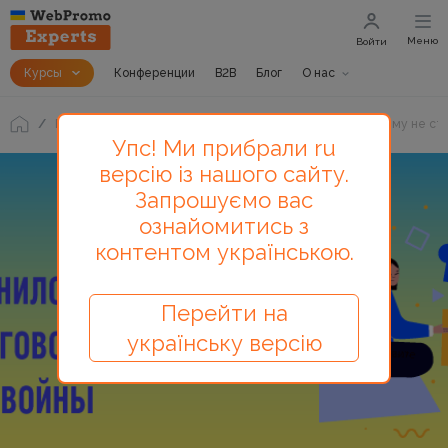
Меню
Войти
Курсы
Конференции
B2B
Блог
О нас
Блог
Операционный маркетинг в период войны, почему не ст
Упс! Ми прибрали ru
версію із нашого сайту.
Запрошуємо вас
ознайомитись з
контентом українською.
Перейти на
українську версію