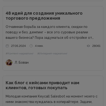
48 идей для создания уникального
торгового предложения
Отчаянная борьба за каждого клиента, скидки по
поводу и без, демпинг – все это суровые реалии
вашего бизнеса? Пора задуматься об отстройке от
конкурентов. Отстройка от конкурентов – это о том,
27.05.2024
4 мин.
28061
как выделиться среди аналогичных компаний, привлечь
#Контент-маркетинг
#Интернет-маркетинг
внимание к продуктам...
Л. Бован
Как блог с кейсами приводит нам
клиентов, готовых покупать
Молодая компания Keycall Salesbot на момент моего с
ними знакомства нуждалась в копирайтере. Задачи,