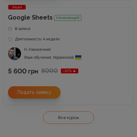
Акция
Google Sheets
Начинающий
В записе
Длительность: 4 недели
Н. Наконечний
Язык обучения: Украинский
5 600
8000
грн
-30% 🔥
Подать заявку
Все курсы