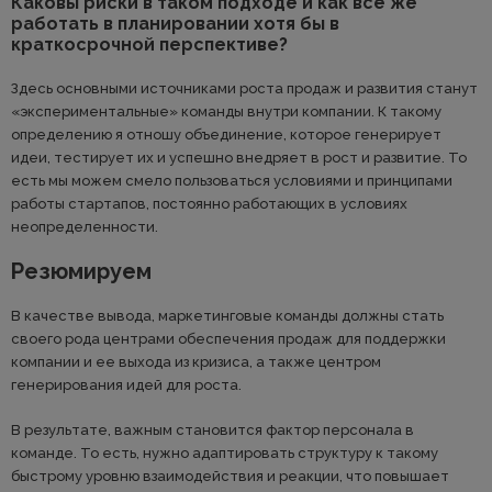
Каковы риски в таком подходе и как все же
работать в планировании хотя бы в
краткосрочной перспективе?
Здесь основными источниками роста продаж и развития станут
«экспериментальные» команды внутри компании. К такому
определению я отношу объединение, которое генерирует
идеи, тестирует их и успешно внедряет в рост и развитие. То
есть мы можем смело пользоваться условиями и принципами
работы стартапов, постоянно работающих в условиях
неопределенности.
Резюмируем
В качестве вывода, маркетинговые команды должны стать
своего рода центрами обеспечения продаж для поддержки
компании и ее выхода из кризиса, а также центром
генерирования идей для роста.
В результате, важным становится фактор персонала в
команде. То есть, нужно адаптировать структуру к такому
быстрому уровню взаимодействия и реакции, что повышает