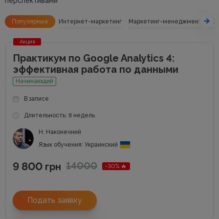
перспективами
Популярные
Интернет-маркетинг
Маркетинг-менеджмент
SE
Акция
Практикум по Google Analytics 4:
эффективная работа по данными
Начинающий
В записе
Длительность: 8 недель
Н. Наконечний
Язык обучения: Украинский
9 800
14000
грн
-30% 🔥
Подать заявку