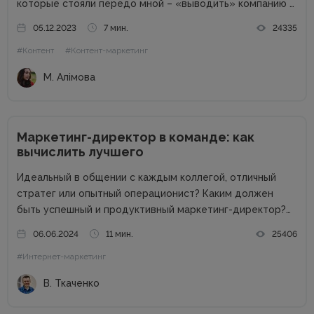
которые стояли передо мной – «выводить» компанию в
свет. Писать о компании и для компании. Задача
05.12.2023
7 мин.
24335
несколько размытая, но все же ясная – мне
#Контент
#Контент-маркетинг
предлагалась позиция...
М. Алімова
Маркетинг-директор в команде: как
вычислить лучшего
Идеальный в общении с каждым коллегой, отличный
стратег или опытный операционист? Каким должен
быть успешный и продуктивный маркетинг-директор?
Об этом в рамках онлайн-конференции Marketing
06.06.2024
11 мин.
25406
Directors Day рассказал Виталий Ткаченко. Виталий –
#Интернет-маркетинг
соучредитель Tkachenko & Myroniuk Marketing Agency,
имеет огромный опыт...
В. Ткаченко