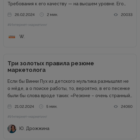
Требования к его качеству — на высшем уровне. Его
возможности пропорциональны профессиональным
26.02.2024
2 мин.
20033
успехам. Добротный комплект «железа» — даже не
#Интернет-маркетинг
обсуждается. Без продвинутого процессора, топовой
графики и внушительного запаса постоянной...
W.
Три золотых правила резюме
маркетолога
Если бы Винни Пух из детского мультика размышлял не
о мёде, а о поиске работы, то, вероятно, в его песенке
были бы слова вроде таких: «Резюме – очень странный
предмет. Вот оно есть, а откликов нет». Дело в том,
21.02.2024
5 мин.
24060
что...
#Интернет-маркетинг
Ю. Дрожжина