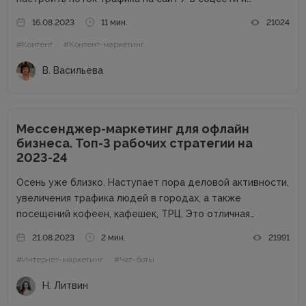
получить стабильные продажи. Материалов о контент-
16.08.2023
11 мин.
21024
маркетинге для компаний в сети много. А вот как быть
#Контент
#Контент-маркетинг
частным специалистам, которые...
В. Васильева
Мессенджер-маркетинг для офлайн
бизнеса. Топ-3 рабочих стратегии на
2023-24
Осень уже близко. Наступает пора деловой активности,
увеличения трафика людей в городах, а также
посещений кофеен, кафешек, ТРЦ. Это отличная
возможность для владельцев оффлайн заведений
21.08.2023
2 мин.
21991
увеличить прибыль. Но конкуренция на данном рынке
#Интернет-маркетинг
#Чат-боты
высока, поэтому расслабляться не стоит. Как привлечь
клиентов...
Н. Литвин