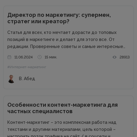
Директор по маркетингу: супермен,
стратег или креатор?
Статья для всех, кто мечтает дорасти до топовых
позиций в маркетинге и делает для этого все. От
редакции. Проверенные советы и самые интересные
кейсы собрали для вас в одном месте! Подписывайтесь
11.06.2024
15 мин.
28913
на наш телеграм-канал и получайте каждую неделю
#Интернет-маркетинг
новую порцию...
В. Абед
Особенности контент-маркетинга для
частных специалистов
Контент-маркетинг – это комплексная работа над
текстами и другими материалами, цель которой –
настроить поток трафика на сайт / в соцсети и