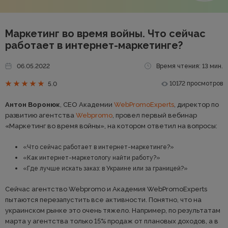
Маркетинг во время войны. Что сейчас
работает в интернет-маркетинге?
06.05.2022
Время чтения: 13 мин.
10172 просмотров
5.0
Антон Воронюк
, CEO Академии
WebPromoExperts
, директор по
развитию агентства
Webpromo
, провел первый вебинар
«Маркетинг во время войны», на котором ответил на вопросы:
«Что сейчас работает в интернет-маркетинге?»
«Как интернет-маркетологу найти работу?»
«Где лучше искать заказ: в Украине или за границей?»
Сейчас агентство Webpromo и Академия WebPromoExperts
пытаются перезапустить все активности. Понятно, что на
украинском рынке это очень тяжело. Например, по результатам
марта у агентства только 15% продаж от плановых доходов, а в