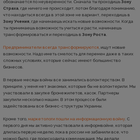
обозначается по неуверенности. Сначала ты проходишь
Зону
Страха
, где ничего не происходит, потом благодаря пониманию,
что находиться всегда в этой зоне не вариант, переходишь в
Зону Учения
, где начинаешь искать новые возможности. Когда
ты принимаешь возможность учиться и расти, начинаешь
трансформироваться и переходишь в
Зону Роста
.
Предприниматели всегда трансформируются
, ищут новые
возможности. Надо иметь смелость для перемен даже в таких
сложных условиях, которые сейчас имеют большинство
бизнесов.
В первые месяцы войны все занимались волонтерством. В
принципе, у меня нет знакомых, которые бы не волонтерили. Мы
участвовали в закупке бронежилетов, касок. Партнеры
закупили несколько машин. В этом процессе были
задействованы все бизнес-структуры Украины.
Кроме того,
маркетологи пошли на информационную войну
. С
первого дня мы активно участвовали в информвойне, которая
длилась первую неделю, пока в россии не забанили все, что
можно было, где происходила коммуникация. Мы делали