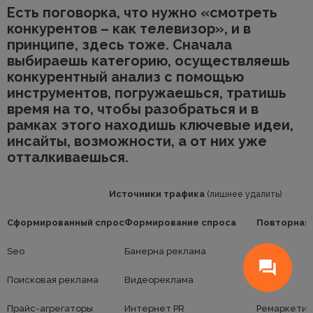
Есть поговорка, что нужно «смотреть
конкурентов – как телевизор», и в
принципе, здесь тоже. Сначала
выбираешь категорию, осуществляешь
конкурентный анализ с помощью
инструментов, погружаешься, тратишь
время на то, чтобы разобраться и в
рамках этого находишь ключевые идеи,
инсайты, возможности, а от них уже
отталкиваешься.
Источники трафика
(лишнее удалить)
Сформированный спрос
Формирование спроса
Повторная
Seo
Банерна реклама
SMM
Поисковая реклама
Видеореклама
Email
Прайс-агрегаторы
Интернет PR
Ремаркетин