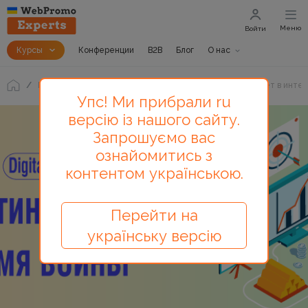
Меню
Войти
Курсы
Конференции
B2B
Блог
О нас
Блог
Маркетинг во время войны. Что сейчас работает в инт
Упс! Ми прибрали ru
версію із нашого сайту.
Запрошуємо вас
ознайомитись з
контентом українською.
Перейти на
українську версію