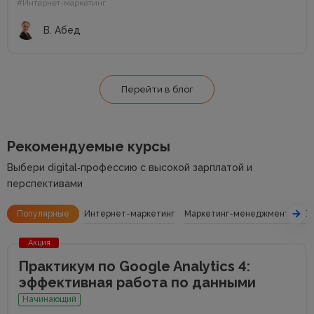
#Интернет-маркетинг
новую порцию...
В. Абед
Перейти в блог
Рекомендуемые курсы
Выбери digital‑профессию с высокой зарплатой и
перспективами
Популярные
Интернет-маркетинг
Маркетинг-менеджмент
SE
Акция
Практикум по Google Analytics 4:
эффективная работа по данными
Начинающий