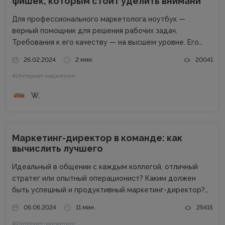
фишек, которым стоит уделить внимани
Для профессионального маркетолога ноутбук —
верный помощник для решения рабочих задач.
Требования к его качеству — на высшем уровне. Его
возможности пропорциональны профессиональным
26.02.2024
2 мин.
20041
успехам. Добротный комплект «железа» — даже не
#Интернет-маркетинг
обсуждается. Без продвинутого процессора, топовой
графики и внушительного запаса постоянной...
W.
Маркетинг-директор в команде: как
вычислить лучшего
Идеальный в общении с каждым коллегой, отличный
стратег или опытный операционист? Каким должен
быть успешный и продуктивный маркетинг-директор?
Об этом в рамках онлайн-конференции Marketing
06.06.2024
11 мин.
25415
Directors Day рассказал Виталий Ткаченко. Виталий –
#Интернет-маркетинг
соучредитель Tkachenko & Myroniuk Marketing Agency,