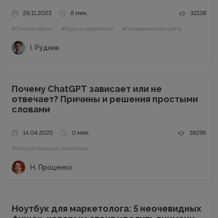
случаях PBN не нужны. Основные методы линкбилдинга
29.11.2023
8 мин.
32138
Сайты можно продвигать множеством способов, среди
#Линкбилдинг
#Крауд-маркетинг
#Продвижение сайта
которых есть и PBN. При этом PBN разделяются...
І. Рудник
Почему ChatGPT зависает или не
отвечает? Причины и решения простыми
словами
14.04.2025
0 мин.
38295
#Искусственный интеллект
Н. Проценко
Ноутбук для маркетолога: 5 неочевидных