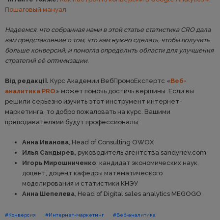
Пошаговый мануал
Надеемся, что собранная нами в этой статье статистика CRO дала
вам представление о том, что вам нужно сделать, чтобы получить
больше конверсий, и помогла определить области для улучшения
стратегий её оптимизации.
Від редакції.
Курс Академии ВебПромоЕкспертс «
Веб-
аналитика PRO
» может помочь достичь вершины. Если вы
решили серьезно изучить этот инструмент интернет-
маркетинга, то добро пожаловать на курс. Вашими
преподавателями будут профессионалы:
Анна Иванова
, Неad of Consulting OWOX
Илья Сандырев,
руководитель агентства sandyriev.com
Игорь Мирошниченко
, кандидат экономических наук,
доцент, доцент кафедры математического
моделирования и статистики КНЭУ
Анна Шепелева
, Head of Digital sales analytics MEGOGO
#Конверсия
#Интернет-маркетинг
#Веб-аналитика