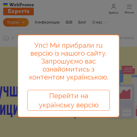
Меню
Войти
Курсы
Конференции
B2B
Блог
О нас
Блог
Коэффициент конверсии: как его рассчитать и оптимизи
Упс! Ми прибрали ru
версію із нашого сайту.
Запрошуємо вас
ознайомитись з
контентом українською.
Перейти на
українську версію