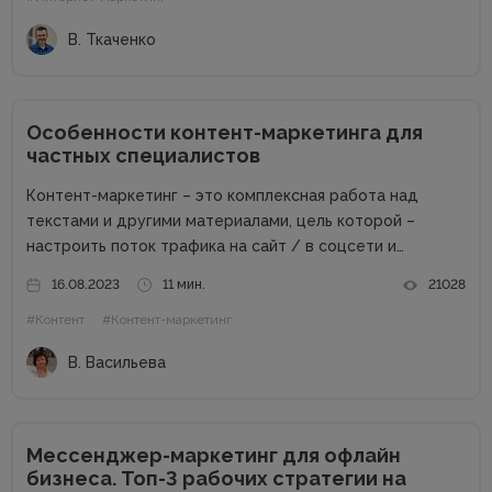
имеет огромный опыт...
В. Ткаченко
Особенности контент-маркетинга для
частных специалистов
Контент-маркетинг – это комплексная работа над
текстами и другими материалами, цель которой –
настроить поток трафика на сайт / в соцсети и
получить стабильные продажи. Материалов о контент-
16.08.2023
11 мин.
21028
маркетинге для компаний в сети много. А вот как быть
#Контент
#Контент-маркетинг
частным специалистам, которые...
В. Васильева
Мессенджер-маркетинг для офлайн
бизнеса. Топ-3 рабочих стратегии на