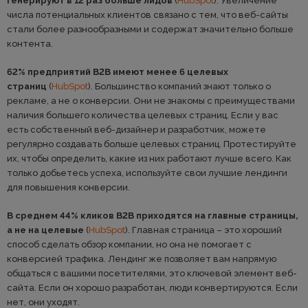
генерируют в 12 раз больше лидов
(
HubSpot
). Увеличение
числа потенциальных клиентов связано с тем, что веб-сайты
стали более разнообразными и содержат значительно больше
контента.
62% предприятий B2B имеют менее 6 целевых
страниц
(
HubSpot
). Большинство компаний знают только о
рекламе, а не о конверсии. Они не знакомы с преимуществами
наличия большего количества целевых страниц. Если у вас
есть собственный веб-дизайнер и разработчик, можете
регулярно создавать больше целевых страниц. Протестируйте
их, чтобы определить, какие из них работают лучше всего. Как
только добьетесь успеха, используйте свои лучшие лендинги
для повышения конверсии.
В среднем 44% кликов B2B приходятся на главные страницы,
а не на целевые
(
HubSpot
). Главная страница – это хороший
способ сделать обзор компании, но она не помогает с
конверсией трафика. Лендинг же позволяет вам напрямую
общаться с вашими посетителями, это ключевой элемент веб-
сайта. Если он хорошо разработан, люди конвертируются. Если
нет, они уходят.