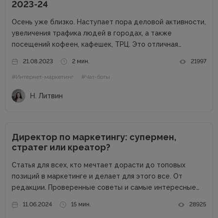
2023-24
Осень уже близко. Наступает пора деловой активности,
увеличения трафика людей в городах, а также
посещений кофеен, кафешек, ТРЦ. Это отличная
возможность для владельцев оффлайн заведений
21.08.2023
2 мин.
21997
увеличить прибыль. Но конкуренция на данном рынке
#Интернет-маркетинг
#Чат-боты
высока, поэтому расслабляться не стоит. Как привлечь
клиентов...
Н. Литвин
Директор по маркетингу: супермен,
стратег или креатор?
Статья для всех, кто мечтает дорасти до топовых
позиций в маркетинге и делает для этого все. От
редакции. Проверенные советы и самые интересные
кейсы собрали для вас в одном месте! Подписывайтесь
11.06.2024
15 мин.
28925
на наш телеграм-канал и получайте каждую неделю