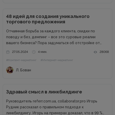
48 идей для создания уникального
торгового предложения
Отчаянная борьба за каждого клиента, скидки по
поводу и без, демпинг – все это суровые реалии
вашего бизнеса? Пора задуматься об отстройке от
конкурентов. Отстройка от конкурентов – это о том,
27.05.2024
4 мин.
28068
как выделиться среди аналогичных компаний, привлечь
#Контент-маркетинг
#Интернет-маркетинг
внимание к продуктам...
Л. Бован
Здравый смысл в линкбилдинге
Руководитель referr.com.ua, collaborator.pro Игорь
Рудник рассказал о правильном подходе к
линкбилдингу. Игорь на примерах доказал, что в 99 %