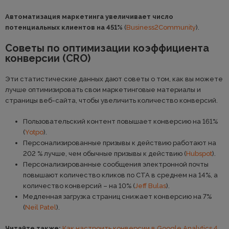
Автоматизация маркетинга увеличивает число
потенциальных клиентов на 451%
(
Business2Community
).
Советы по оптимизации коэффициента
конверсии (CRO)
Эти статистические данных дают советы о том, как вы можете
лучше оптимизировать свои маркетинговые материалы и
страницы веб-сайта, чтобы увеличить количество конверсий.
Пользовательский контент повышает конверсию на 161%
(
Yotpo
).
Персонализированные призывы к действию работают на
202 % лучше, чем обычные призывы к действию (
Hubspot
).
Персонализированные сообщения электронной почты
повышают количество кликов по CTA в среднем на 14%, а
количество конверсий – на 10% (
Jeff Bulas
).
Медленная загрузка страниц снижает конверсию на 7%
(
Neil Patel
).
Читайте также:
Как настроить конверсии в Google Analytics 4.