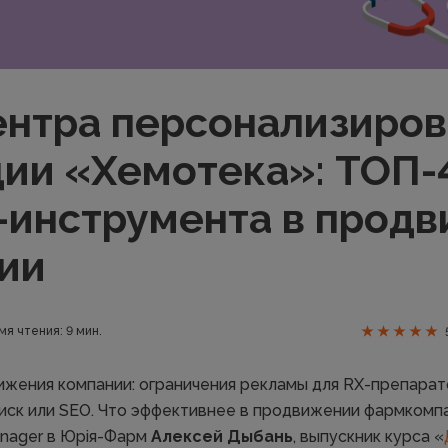
ентра персонализиро
ии «Хемотека»: ТОП-
-инструмента в прод
ии
мя чтения: 9 мин.
жения компании: ограничения рекламы для RX-препарат
иск или SEO. Что эффективнее в продвижении фармкомпа
Manager в Юрія-Фарм
Алексей Дыбань
, выпускник курса «