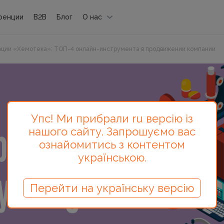
ренции
B2B
Блог
О нас
ации «Хемотека»: ТОП-4 онлайн-инструмента в продвижении компании
Упс! Ми прибрали ru версію із
нашого сайту. Запрошуємо вас
ознайомитись з контентом
українською.
Перейти на українську версію