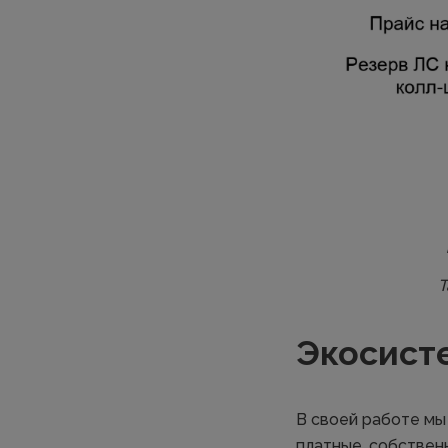
Т
Экосисте
В своей работе мы
платные, собствен