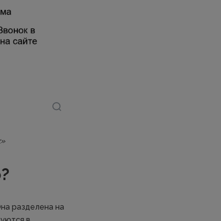
х»
о?
на разделена на
зуются в