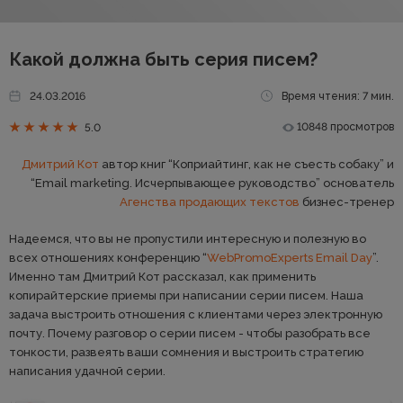
Какой должна быть серия писем?
24.03.2016
Время чтения: 7 мин.
10848 просмотров
5.0
Дмитрий Кот
автор книг “Коприайтинг, как не съесть собаку” и
“Email marketing. Исчерпывающее руководство” основатель
Агенства продающих текстов
бизнес-тренер
Надеемся, что вы не пропустили интересную и полезную во
всех отношениях конференцию “
WebPromoExperts Email Day
”.
Именно там Дмитрий Кот рассказал, как применить
копирайтерские приемы при написании серии писем. Наша
задача выстроить отношения с клиентами через электронную
почту. Почему разговор о серии писем - чтобы разобрать все
тонкости, развеять ваши сомнения и выстроить стратегию
написания удачной серии.