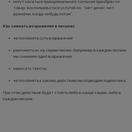
могут касаться принципиального согласия приобрести
товар, воспользоваться услугой но.. “нет денег, нет
времени, когда-нибудь потом”.
Как снимать возражения в письмах
:
четко понять суть возражений
разложить их на серию писем. Например в каждом письме
мы снимаем одно возражение.
написать тексты
четко понять к какому действию мы подводим подписчика.
При этом действие будет стоять либо в конце серии, либо в
каждом письме.