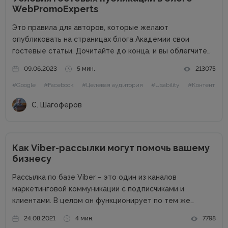
WebPromoExperts
Это правила для авторов, которые желают
опубликовать на страницах блога Академии свои
гостевые статьи. Дочитайте до конца, и вы облегчите
жизнь себе и редактору. Сайт в цифрах Сайт академии
09.06.2023
5 мин.
213075
интернет-маркетинга WebPromoExperts в цифрах: 37
#Google
#Facebook
#Целевая аудитория
#Usability
#Контент
000 уникальных посетителей, 90 000 подписчиков...
С. Шагоферов
Как Viber-рассылки могут помочь вашему
бизнесу
Рассылка по базе Viber – это один из каналов
маркетинговой коммуникации с подписчиками и
клиентами. В целом он функционирует по тем же
правилам, что и другие каналы: для начала нужно
24.08.2021
4 мин.
7798
получить согласие на рассылку, не стоит