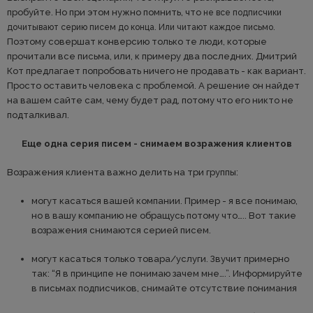
пробуйте. Но при этом нужно помнить, что
не все подписчики
дочитывают серию писем до конца. Или читают каждое письмо.
Поэтому совершат конверсию только те люди, которые
прочитали все письма, или, к примеру два последних. Дмитрий
Кот предлагает попробовать ничего не продавать - как вариант.
Просто оставить человека с проблемой. А решение он найдет
на вашем сайте сам, чему будет рад, потому что его никто не
подталкивал.
Еще одна серия писем - снимаем возражения клиентов
Возражения клиента важно делить на три группы:
могут касаться вашей компании. Пример - я все понимаю,
но в вашу компанию не обращусь потому что….. Вот такие
возражения снимаются серией писем.
могут касаться только товара/услуги. Звучит примерно
так: “Я в принципе не понимаю зачем мне….”. Информируйте
в письмах подписчиков, снимайте отсутствие понимания