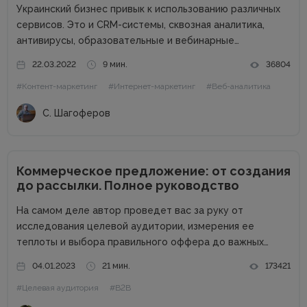
Украинский бизнес привык к использованию различных
сервисов. Это и CRM-системы, сквозная аналитика,
антивирусы, образовательные и вебинарные
платформы, чат-боты, SEO-сервисы, коллтрекинги и
22.03.2022
9 мин.
36804
многие другие. Наша задача – перейти на
#Контент-маркетинг
#Интернет-маркетинг
#Веб-аналитика
альтернативные сервисы и программы, чтобы не
поддерживать российского агрессора. Также
С. Шагоферов
сотрудничество с...
Коммерческое предложение: от создания
до рассылки. Полное руководство
На самом деле автор проведет вас за руку от
исследования целевой аудитории, измерения ее
теплоты и выбора правильного оффера до важных
действий бизнеса после отправки КП возможному
04.01.2023
21 мин.
173421
клиенту. В процессе составления и отправления
#Целевая аудитория
#B2B
коммерческого предложения важен абсолютно каждый
этап, поэтому...