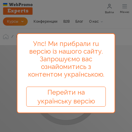
Меню
Войти
Курсы
Конференции
B2B
Блог
О нас
Блог
Какой должна быть серия писем?
Упс! Ми прибрали ru
версію із нашого сайту.
Запрошуємо вас
ознайомитись з
контентом українською.
Перейти на
українську версію