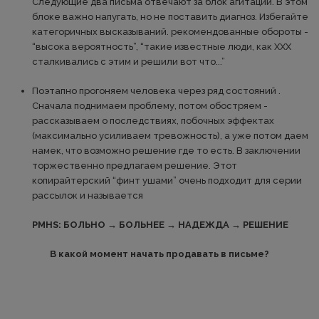
Следующие два письма отвечают за блок агитации. В этом
блоке важно напугать, но не поставить диагноз. Избегайте
категоричных высказываний. рекомендованные обороты -
“высока вероятность”, “такие известные люди, как ХХХ
сталкивались с этим и решили вот что...”
Поэтапно прогоняем человека через ряд состояний .
Сначала поднимаем проблему, потом обостряем -
рассказываем о последствиях, побочных эффектах
(максимально усиливаем тревожность), а уже потом даем
намек, что возможно решение где то есть. В заключении
торжественно предлагаем решение. Этот
копирайтерский “финт ушами” очень подходит для серии
рассылок и называется
PMHS: БОЛЬНО → БОЛЬНЕЕ → НАДЕЖДА → РЕШЕНИЕ
В какой момент начать продавать в письме?