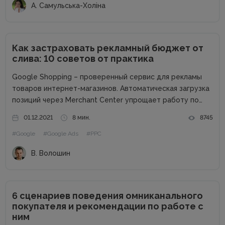
А. Самульська-Холіна
Как застраховать рекламный бюджет от
слива: 10 советов от практика
Google Shopping – проверенный сервис для рекламы
товаров интернет-магазинов. Автоматическая загрузка
позиций через Merchant Center упрощает работу по
созданию объявлений и обеспечивает быстрый старт.
01.12.2021
8 мин.
8745
Как правило, торговые кампании показывают высокую
#Google
#Google Ads
#PPC
эффективность, но помешать успеху могут ошибки и
недоработки. Как застраховать...
В. Волошин
6 сценариев поведения омниканального
покупателя и рекомендации по работе с
ним