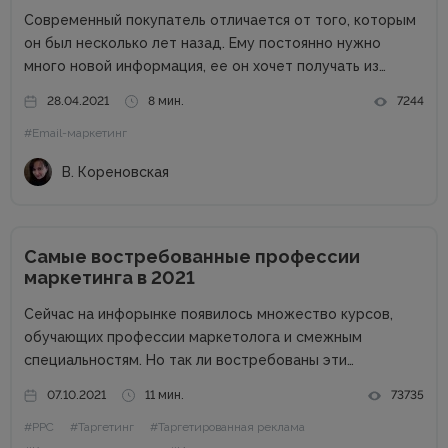
Современный покупатель отличается от того, которым
он был несколько лет назад. Ему постоянно нужно
много новой информация, ее он хочет получать из
разных источников. Такой тип покупателя называют
28.04.2021
8 мин.
7244
омниканальным и он должен быть приоритетом бренда,
#Email-маркетинг
так как средний чек его...
В. Кореновская
Самые востребованные профессии
маркетинга в 2021
Сейчас на инфорынке появилось множество курсов,
обучающих профессии маркетолога и смежным
специальностям. Но так ли востребованы эти
профессии в 2021 году? Стоит ли вообще пробовать
07.10.2021
11 мин.
73735
себя в роли маркетолога, и каких специалистов ищут
#PPC
#Таргетинг
#Таргетированная реклама
работодатели? Обо всем этом и немного больше...