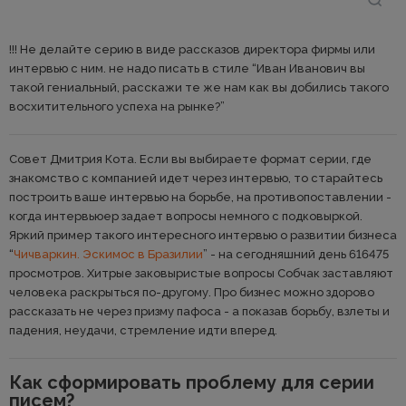
!!! Не делайте серию в виде рассказов директора фирмы или
интервью с ним. не надо писать в стиле “Иван Иванович вы
такой гениальный, расскажи те же нам как вы добились такого
восхитительного успеха на рынке?”
Совет Дмитрия Кота. Если вы выбираете формат серии, где
знакомство с компанией идет через интервью, то старайтесь
построить ваше интервью на борьбе, на противопоставлении -
когда интервьюер задает вопросы немного с подковыркой.
Яркий пример такого интересного интервью о развитии бизнеса
“
Чичваркин. Эскимос в Бразилии
” - на сегодняшний день 616475
просмотров. Хитрые заковыристые вопросы Собчак заставляют
человека раскрыться по-другому. Про бизнес можно здорово
рассказать не через призму пафоса - а показав борьбу, взлеты и
падения, неудачи, стремление идти вперед.
Как сформировать проблему для серии
писем?