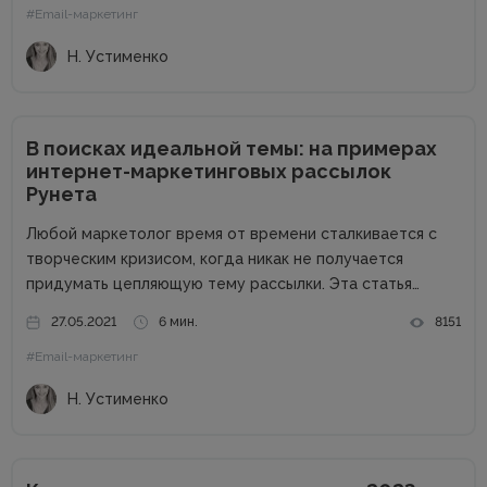
#Email-маркетинг
переспамливать, нужно персонализировать общение...
Н. Устименко
В поисках идеальной темы: на примерах
интернет-маркетинговых рассылок
Рунета
Любой маркетолог время от времени сталкивается с
творческим кризисом, когда никак не получается
придумать цепляющую тему рассылки. Эта статья
призвана помочь вам в таких случаях: вы узнаете, какие
27.05.2021
6 мин.
8151
темы ведущие бренды Рунета используют сегодня, а
#Email-маркетинг
также получите общие советы по...
Н. Устименко