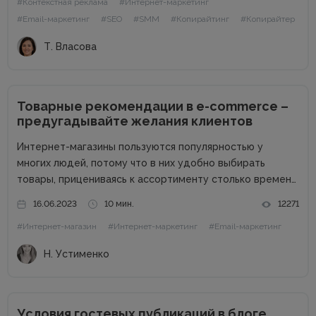
#Контекстная реклама
#Интернет-маркетинг
#Email-маркетинг
#SEO
#SMM
#Копирайтинг
#Копирайтер
Т. Власова
Товарные рекомендации в e-commerce –
предугадывайте желания клиентов
Интернет-магазины пользуются популярностью у
многих людей, потому что в них удобно выбирать
товары, прицениваясь к ассортименту столько времени,
сколько тебе нужно. Спокойно изучаешь продукцию в
16.06.2023
10 мин.
12271
комфортной обстановке без назойливых консультантов.
#Интернет-магазин
#Интернет-маркетинг
#Email-маркетинг
Но в этом кроется и минус онлайн-торговли – нет
возможности...
Н. Устименко
Условия гостевых публикаций в блоге