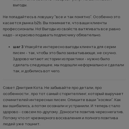
выгоды.
Не попадайтесь в ловушку “все и так понятно”. Особенно это
касается рынка b2b. Вы понимаете, что ваши клиенты
профессионалы. Но! Выгоды из свойств вытягивать все равно
надо - и красиво подавать подписчику обязательно.
шаг 3
Упакуйте интересно выгоды клиента для серии
писем - так, чтобы это было захватывающе, не скучно.
Здорово читают истории из практики - нужно было
сделать следующее, мы подошли неформально и сделали
так, и добились вот чего.
Совет Дмитрия Кота. Не забывайте про детали, про
особенности , про тот самый сторителлинг, который выручает
сочинителей интересных писем. Опишите ваши “косяки”. Как
вы ошибались, а потом осознали и устранили. И теперь стало
здорово - совсем по-другому. Доносите позитив через негатив.
Потому что от чрезмерного восхваления и полного позитива
людей уже тошнит.