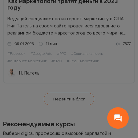
Как маркетологи тратят деньги в 2023
году
Ведущий специалист по интернет-маркетингу в США
Нил Патель на своем сайте провел исследование о
рекламном бюджете маркетологов со всего мира на
2023 год. Поскольку экономика находится в
09.01.2023
11 мин.
7577
подвешенном состоянии из-за набирающей обороты
#Facebook
#Google Ads
#PPC
#Социальная сеть
инфляции, войны, роста процентных ставок и других
факторов,...
#Интернет-маркетинг
#SMO
#Email-маркетинг
Н. Патель
Перейти в блог
Рекомендуемые курсы
Выбери digital‑профессию с высокой зарплатой и