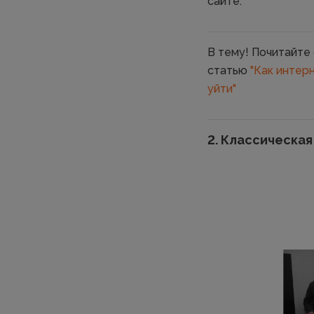
сайте.
В тему! Почитайте
статью
"Как интер
уйти"
2. Классическа