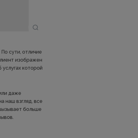
 По сути, отличие
клиент изображен
б услугах которой
 или даже
а наш взгляд, все
 вызывает больше
зывов.