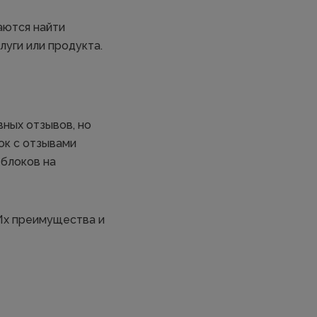
аются найти
луги или продукта.
вных отзывов, но
ок с отзывами
 блоков на
 Их преимущества и