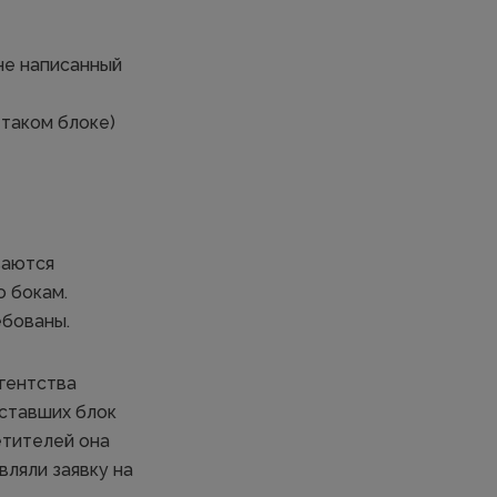
 не написанный
 таком блоке)
ваются
о бокам.
ебованы.
агентства
иставших блок
етителей она
вляли заявку на