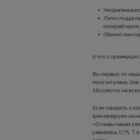
Неоригинально
Легко подделат
копирайтером
Обычно они ко
А что с преимущес
Во-первых, по наш
посетителями. Они
Абсолютно на всех
Если говорить о ко
(рекламируем на н
«Отзывы наших клие
равнялась 0,7%. Т.