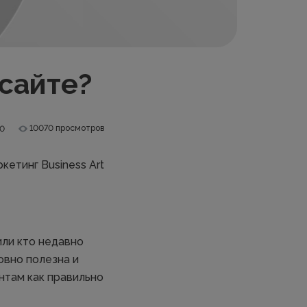
 сайте?
10070 просмотров
.0
кетинг Business Art
или кто недавно
овно полезна и
нтам как правильно