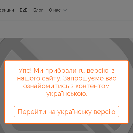
ренции
B2B
Блог
О нас
Упс! Ми прибрали ru версію із
нашого сайту. Запрошуємо вас
ознайомитись з контентом
українською.
Перейти на українську версію