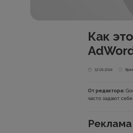
Как эт
AdWor
12.05.2014
Врем
От редактора:
Goo
часто задают себе
Реклама