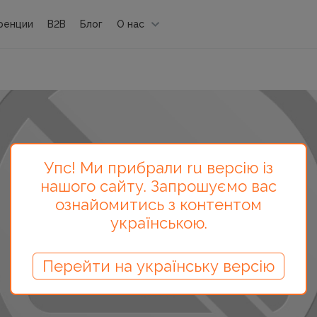
ренции
B2B
Блог
О нас
Упс! Ми прибрали ru версію із
нашого сайту. Запрошуємо вас
ознайомитись з контентом
українською.
Перейти на українську версію