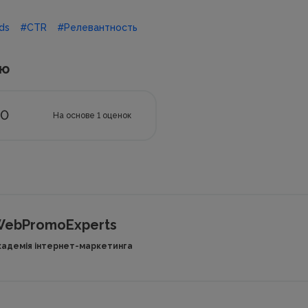
ds
#CTR
#Релевантность
ью
.0
На основе
1
оценок
ebPromoExperts
кадемія інтернет-маркетинга