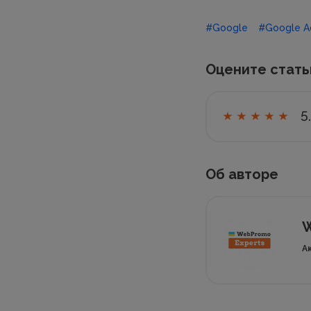
#Google
#Google A
Оцените стат
5
Об авторе
W
А