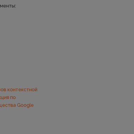
оменты:
зов контекстной
кция по
ества Google