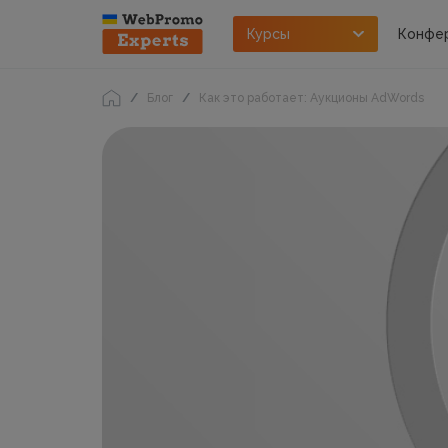
Курсы
Конфе
Блог
Как это работает: Аукционы AdWords