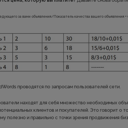
тся цена, которую вы платите?
Давайте снова обрати
следующего за вами объявления/Показатель качества вашего объявления + 
dWords проводятся по запросам пользователей сети.
зователи находят для себя множество необходимых объя
отенциальных клиентов и покупателей. Это говорит о то
му полезно и правильно с точки зрения продвижения биз