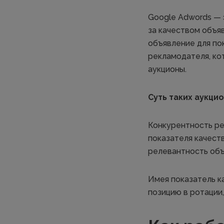
Google Adwords — 
за качеством объя
объявление для пок
рекламодателя, ко
аукционы.
Суть таких аукци
Конкурентность р
показателя качеств
релевантность объя
Имея показатель к
позицию в ротации