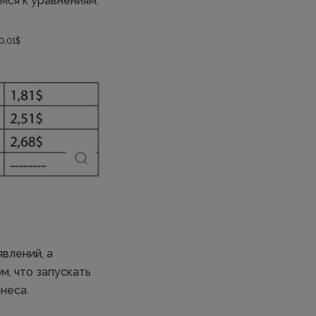
мся к уравнениям:
0,01$
влений, а
м, что запускать
неса.