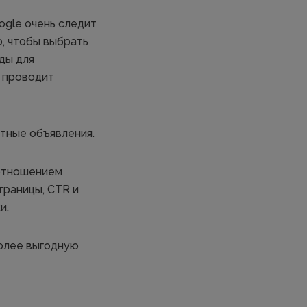
ogle очень следит
о, чтобы выбрать
ды для
 проводит
тные объявления.
оотношением
траницы, CTR и
и.
более выгодную