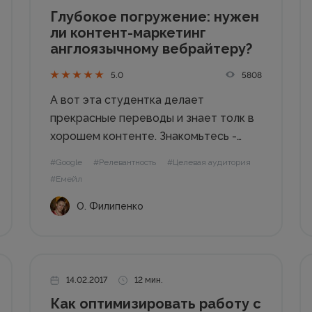
Глубокое погружение: нужен
ли контент-маркетинг
англоязычному вебрайтеру?
5808
5.0
А вот эта студентка делает
прекрасные переводы и знает толк в
хорошем контенте. Знакомьтесь -
вебрайтер и новоиспеченный
#Google
#Релевантность
#Целевая аудитория
контент-маркетолог Олеся
#Емейл
Филипенко, вот уже более пяти лет
О. Филипенко
пишу веб-тексты на английском языке.
Гордый литературный негр.
Безымянный арёл, парящий над
тысячами слов...
14.02.2017
12 мин.
Как оптимизировать работу с