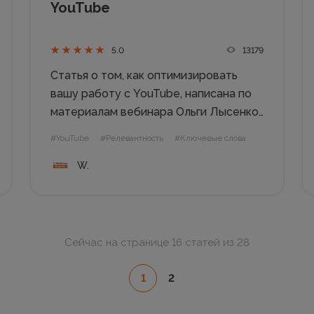
YouTube
13179
5.0
Статья о том, как оптимизировать
вашу работу с YouTube, написана по
материалам вебинара Ольги Лысенко,
маркетолога Агентства эффективного
#YouTube
#Релевантность
#Ключевые слова
интернет-маркетинга «WebPromo». В
W.
статье подробно рассмотрены
следующие вопросы: • Что убивает
желание работать с YouTube; • Какие
задачи можно «закрывать» быстрее;
•...
Сейчас на странице 16 статей из 28
1
2