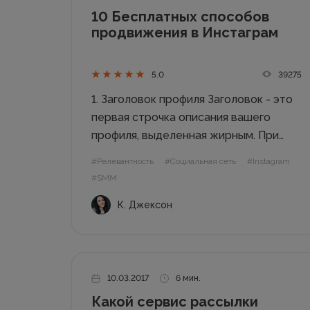
10 Бесплатных способов
продвижения в Инстаграм
39275
5.0
1. Заголовок профиля Заголовок - это
первая строчка описания вашего
профиля, выделенная жирным. При
использовании функции поиска,
#Релевантность
#Социальная сеть
#Instagram
Инстаграм ищет аккаунта по
#SMM
названию и заголовку. Для вас же это
К. Джексон
отличная возможность быть
найденным вашей целевой
аудиторией. Подумайте о 2-3
ключевых словах,...
10.03.2017
6 мин.
Какой сервис рассылки