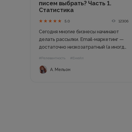
писем выбрать? Часть 1.
Статистика
12306
5.0
Сегодня многие бизнесы начинают
делать рассылки. Email-маркетинг —
достаточно низкозатратный (а иногда
бесплатный) рекламный канал. Часто
#Релевантность
#Емейл
меня спрашивают о том, можно ли
А. Мельон
делать рассылки со своего почтового
ящика. Можно, но для того, чтобы
оценить эффективность рассылки, вам
нужно использовать сервис...