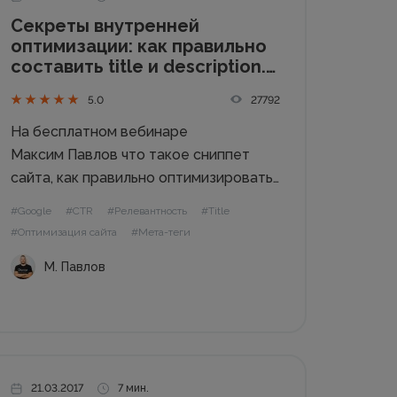
Секреты внутренней
оптимизации: как правильно
составить title и description.
Вебинар #402
27792
5.0
На бесплатном вебинаре
Максим Павлов что такое сниппет
сайта, как правильно оптимизировать
title и description, как увеличить CTR с
#Google
#CTR
#Релевантность
#Title
помощью сниппета в результатах
#Оптимизация сайта
#Мета-теги
поисковой выдачи. Тезисы: Как
М. Павлов
правильно составить тег Title и мета-
тег Description Какая оптимальная
структура и длина данных тегов;
Инструменты, которые помогут...
21.03.2017
7 мин.