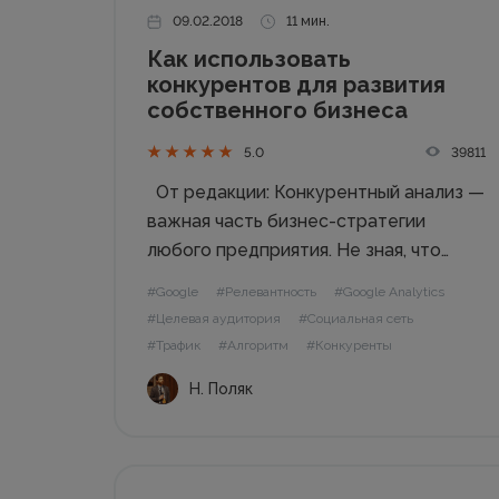
09.02.2018
11 мин.
Как использовать
конкурентов для развития
собственного бизнеса
39811
5.0
От редакции: Конкурентный анализ —
важная часть бизнес-стратегии
любого предприятия. Не зная, что
делают конкуренты, сложно понять
#Google
#Релевантность
#Google Analytics
свое место на рынке, как лучше
#Целевая аудитория
#Социальная сеть
продвигаться и в каком направлении
#Трафик
#Алгоритм
#Конкуренты
развиваться. Поэтому читаем,
Н. Поляк
«мотаем на ус» и использует опыт
коллег по...