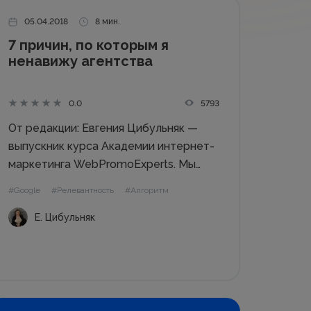
05.04.2018
8 мин.
7 причин, по которым я
ненавижу агентства
5793
0.0
От редакции: Евгения Цибульняк —
выпускник курса Академии интернет-
маркетинга WebPromoExperts. Мы
решили опубликовать ее колонку,
#Google
#Релевантность
#Алгоритм
этот «крик души» в надежде, что: а)
Е. Цибульняк
представители digital-агентств
воспользуются возможностью
возразить в комментариях и докажут,
что не все так плохо; б) а те, кто...