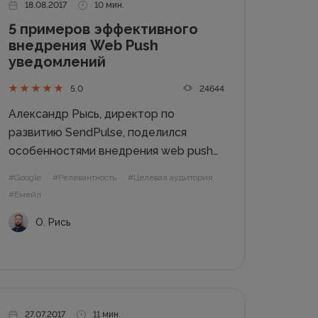
18.08.2017
10 мин.
5 примеров эффективного
внедрения Web Push
уведомлений
24644
5.0
Александр Рысь, директор по
развитию SendPulse, поделился
особенностями внедрения web push
уведомлений. Из статьи вы узнаете
#Google
#Релевантность
#Целевая аудитория
что такое push уведомления, зачем
#Емейл
они нужны на сайте, как внедрить
О. Рись
пуши, чтобы это было максимально
эффективно и принесло наилучший
результат. В статье обсудим:...
27.07.2017
11 мин.