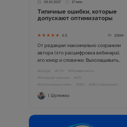
29.10.2017
17 мин.
Типичные ошибки, которые
допускают оптимизаторы
12844
5.0
От редакции: максимально сохранили
автора (это расшифровка вебинара),
его юмор и словечки. Выхолащивать
эту прекрасную речь было бы
#Google
#CTR
#Релевантность
смертным грехом. Читается как
#Интернет-магазин
#KPI
детектив. Оптимизатор! SEO-
#Оптимизация сайта
#SEO
#SEO-специалист
специалист! Дочитай до конца и
І. Шулежко
узнаешь: Как использовать
внутренние ресурсы сайта? На что
нужно обращать особое...