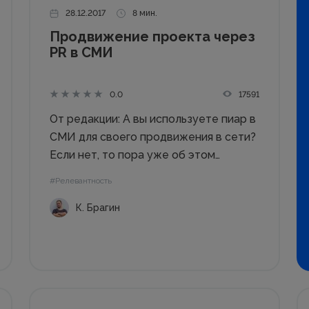
28.12.2017
8 мин.
Продвижение проекта через
PR в СМИ
17591
0.0
От редакции: А вы используете пиар в
СМИ для своего продвижения в сети?
Если нет, то пора уже об этом
задуматься. В статье: ✔ зачем нужен
#Релевантность
PR в СМИ; ✔ с чего начать
К. Брагин
продвижение проекта через PR в
средствах массовой...