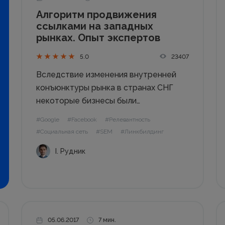
Алгоритм продвижения
ссылками на западных
рынках. Опыт экспертов
23407
5.0
Вследствие изменения внутренней
конъюнктуры рынка в странах СНГ
некоторые бизнесы были
переориентированы на внешние
#Google
#Facebook
#Релевантность
европейские и западные рынки.
#Социальная сеть
#SEM
#Линкбилдинг
Согласно официальным данным
І. Рудник
экспорт Украины вырос на 28%, рост
присутствует и в секторе услуг. В
России также наблюдается рост
экспорта некоторых видов...
05.06.2017
7 мин.