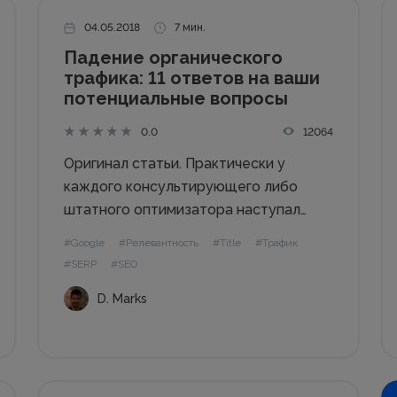
04.05.2018
7 мин.
Падение органического
трафика: 11 ответов на ваши
потенциальные вопросы
12064
0.0
Оригинал статьи. Практически у
каждого консультирующего либо
штатного оптимизатора наступал
момент, когда его просили найти
#Google
#Релевантность
#Title
#Трафик
причину падения органического
#SERP
#SEO
трафика. Я отслеживал такого рода
D. Marks
причины довольно часто, потому
решил поделиться некоторыми
полезными, по моему мнению, шагами
Возможно произошло “ложное”
падение трафика?...