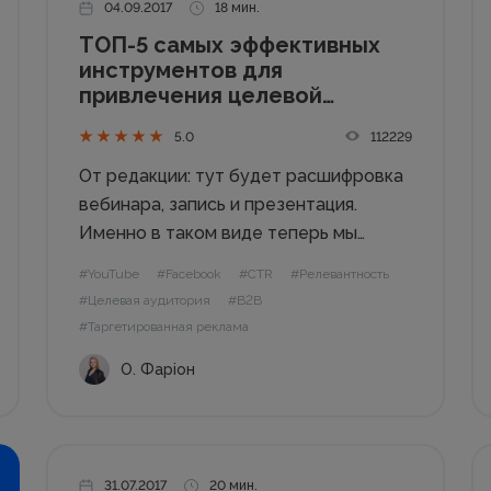
04.09.2017
18 мин.
ТОП-5 самых эффективных
инструментов для
привлечения целевой
аудитории в Instagram
112229
5.0
От редакции: тут будет расшифровка
вебинара, запись и презентация.
Именно в таком виде теперь мы
будем размещать информацию.
#YouTube
#Facebook
#CTR
#Релевантность
Читайте о том, как найти целевую
#Целевая аудитория
#B2B
аудиторию в Инстаграм, как
#Таргетированная реклама
раскрутить свой аккаунт и продавать,
О. Фаріон
для чего нужны блогеры и лидеры
мнений...
31.07.2017
20 мин.