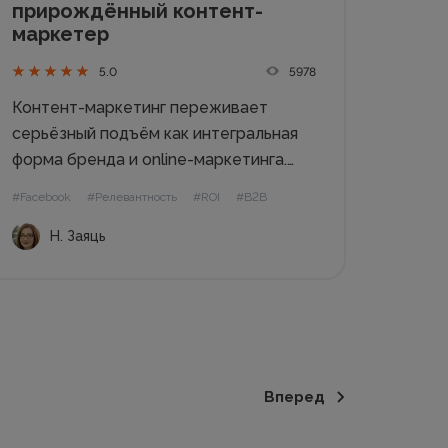
прирождённый контент-
маркетер
5978
5.0
Контент-маркетинг переживает
серьёзный подъём как интегральная
форма бренда и online-маркетинга.
Этот инструмент доминировал в 2016
#Facebook
#Релевантность
#ROI
#B2B
и продолжает быть актуальным и
Н. Заяць
востребованным в 2017. Вам нужны
доказательства, да еще такие,
которые впечатлят интернет-
маркетологов на постсоветском
пространстве? Тогда читайте, что об
этом...
Вперед