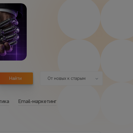
От новых к старым
Найти
тика
Email-маркетинг