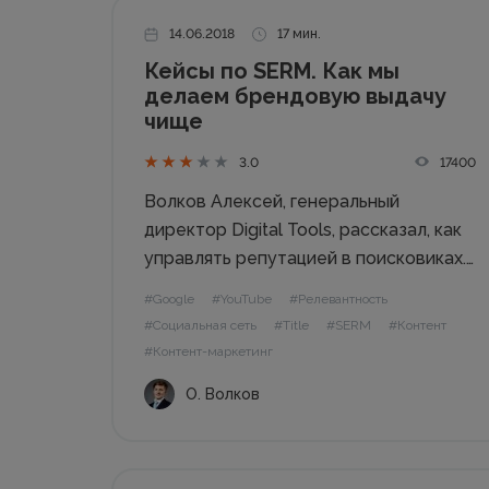
14.06.2018
17 мин.
Кейсы по SERM. Как мы
делаем брендовую выдачу
чище
17400
3.0
Волков Алексей, генеральный
директор Digital Tools, рассказал, как
управлять репутацией в поисковиках.
Что такое SERM? Это сокращение от
#Google
#YouTube
#Релевантность
Search Engine Reputation Management
#Социальная сеть
#Title
#SERM
#Контент
– управление репутацией в поисковых
#Контент-маркетинг
машинах. Это маркетинговый
О. Волков
инструмент, который обеспечивает
максимум репутации в поисковиках.
Простая формула: по...