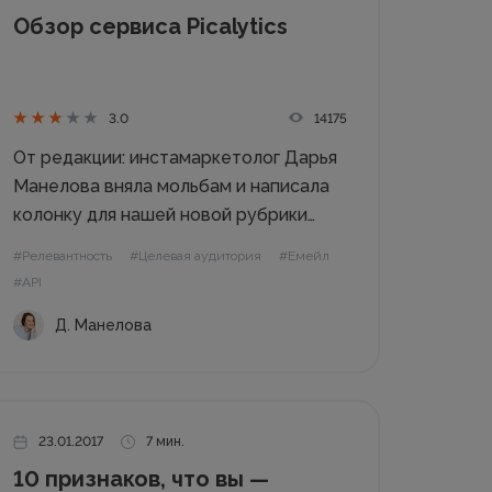
Обзор сервиса Picalytics
14175
3.0
От редакции: инстамаркетолог Дарья
Манелова вняла мольбам и написала
колонку для нашей новой рубрики
“Рекомендуем инструменты и
#Релевантность
#Целевая аудитория
#Емейл
сервисы”. Мы точно знаем, что Дарья
#API
связывалась с разработчиками и
Д. Манелова
провела с ними небольшое интервью.
Статья будет интересна тем, кто
живет, работает и...
23.01.2017
7 мин.
10 признаков, что вы —