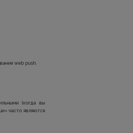
вания web push.
льными (когда вы
ши» часто являются