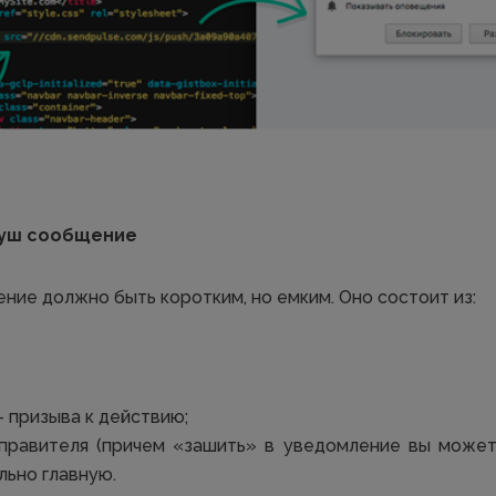
 пуш сообщение
ние должно быть коротким, но емким. Оно состоит из:
– призыва к действию;
тправителя (причем «зашить» в уведомление вы може
льно главную.