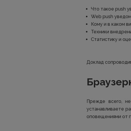
Что такое push у
Web push уведомл
Кому и в каком в
Техники внедрени
Статистику и оце
Доклад сопроводим
Браузер
Прежде всего, н
устанавливаете ра
оповещениями от п