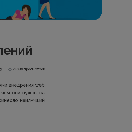
лений
24639 просмотров
.0
тями внедрения web
зачем они нужны на
ринесло наилучший