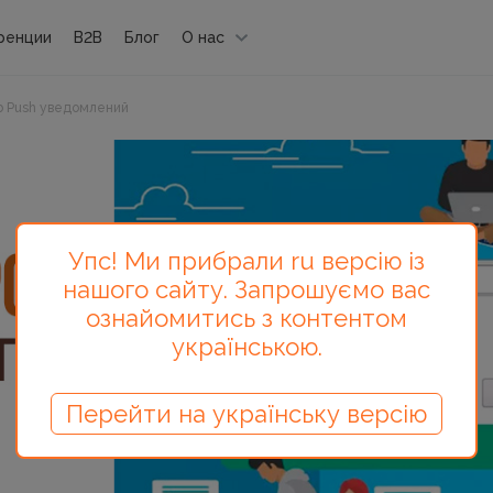
ренции
B2B
Блог
О нас
b Push уведомлений
Упс! Ми прибрали ru версію із
нашого сайту. Запрошуємо вас
ознайомитись з контентом
українською.
Перейти на українську версію