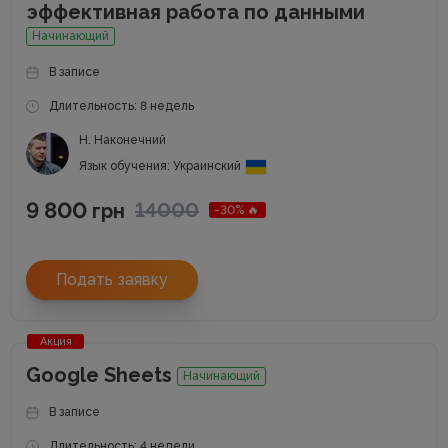
эффективная работа по данными
Начинающий
В записе
Длительность: 8 недель
Н. Наконечний
Язык обучения: Украинский
9 800
14000
грн
-30% 🔥
Подать заявку
Акция
Google Sheets
Начинающий
В записе
Длительность: 4 недели