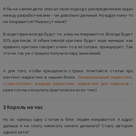
Я бы на самом деле описал свой подход к распределению задач
между разработчиками – он довольно дельный. Но вдруг кому-то
не понравится? Разнесут меня?
В аудитории всегда будут те, кому не понравится. Всегда будет
10% критиков. И объективной критики будет еще меньше: как
правило, критики говорят о чем-то в их голове, проецируют. Так
что не так уж страшно получить пару замечаний.
А для того, чтобы преодолеть страхи, почитайте статьи про
контент-маркетинг в нашем блоге.
Эмоциональный маркетинг
,
сторителлинг
,
жадный маркетинг
,
маркетинг для новичков
-
кажется мы коснулись практически всех тем:)
3 Король на час
Ну ок, напишу одну статью в блог, людям понравится. А вдруг
дальше я не смогу написать ничего дельного? Стану автором
одного хита?