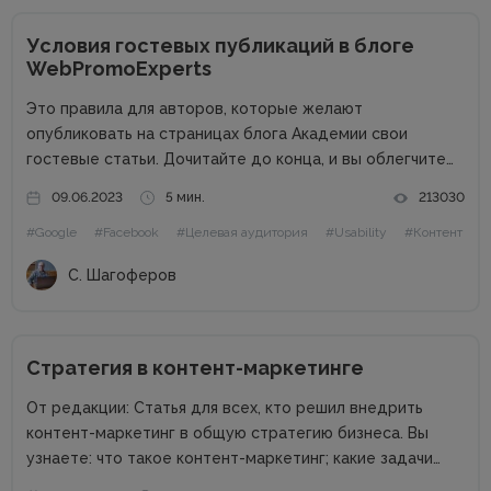
Условия гостевых публикаций в блоге
WebPromoExperts
Это правила для авторов, которые желают
опубликовать на страницах блога Академии свои
гостевые статьи. Дочитайте до конца, и вы облегчите
жизнь себе и редактору. Сайт в цифрах Сайт академии
09.06.2023
5 мин.
213030
интернет-маркетинга WebPromoExperts в цифрах: 37
#Google
#Facebook
#Целевая аудитория
#Usability
#Контент
000 уникальных посетителей, 90 000 подписчиков...
С. Шагоферов
Стратегия в контент-маркетинге
От редакции: Статья для всех, кто решил внедрить
контент-маркетинг в общую стратегию бизнеса. Вы
узнаете: что такое контент-маркетинг; какие задачи
решает контент-маркетинг; как составить стратегию в