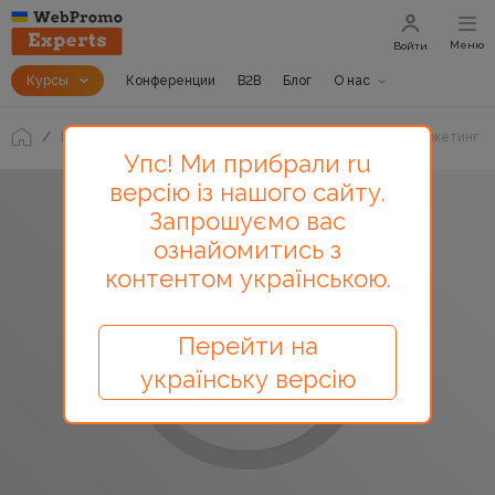
Меню
Войти
Курсы
Конференции
B2B
Блог
О нас
Блог
10 страхов, из-за которых бросают контент-маркетинг
Упс! Ми прибрали ru
версію із нашого сайту.
Запрошуємо вас
ознайомитись з
контентом українською.
Перейти на
українську версію