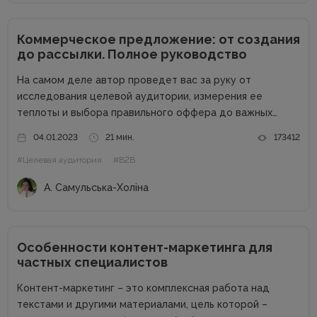
Коммерческое предложение: от создания
до рассылки. Полное руководство
На самом деле автор проведет вас за руку от
исследования целевой аудитории, измерения ее
теплоты и выбора правильного оффера до важных
действий бизнеса после отправки КП возможному
04.01.2023
21 мин.
173412
клиенту. В процессе составления и отправления
#Целевая аудитория
#B2B
коммерческого предложения важен абсолютно каждый
этап, поэтому...
А. Самульська-Холіна
Особенности контент-маркетинга для
частных специалистов
Контент-маркетинг – это комплексная работа над
текстами и другими материалами, цель которой –