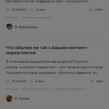
настроить поток трафика на сайт / в соцсети и
получить стабильные продажи. Материалов о контент-
16.08.2023
11 мин.
21024
маркетинге для компаний в сети много. А вот как быть
#Контент
#Контент-маркетинг
частным специалистам, которые...
В. Васильева
Что обычно не так с вашим контент-
маркетингом
В этом нашем диджитале как водится? Контент –
король, а контент-маркетинг – это такая штука, которая:
Разгоняется очень медленно. «Поэтому извините, но
результаты будут через полгода. А до этого мы будем
30.11.2022
6 мин.
6093
просто тратить деньги.» Вообще не факт, что взлетит.
#Контент
#Контент-маркетинг
#Интернет-маркетинг
«Поэтому...
К. Чумак