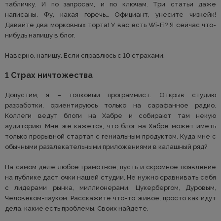
табличку. И по запросам, и по ключам. Три статьи даже
написаны. Фу, какая горечь… Официант, унесите чизкейк!
Давайте два морковных торта! У вас есть Wi-Fi? Я сейчас что-
нибудь напишу в блог.
Наверно, напишу. Если справлюсь с 10 страхами.
1 Страх ничтожества
Допустим, я – толковый программист. Открыв студию
разработки, ориентируюсь только на сарафанное радио.
Коллеги ведут блоги на Хабре и собирают там некую
аудиторию. Мне же кажется, что блог на Хабре может иметь
только прорывной стартап с гениальным продуктом. Куда мне с
обычными развлекательными приложениями в калашный ряд?
На самом деле любое грамотное, пусть и скромное появление
на публике даст очки нашей студии. Не нужно сравнивать себя
с лидерами рынка, миллионерами, Цукербергом, Дуровым,
Человеком-пауком. Расскажите что-то живое, просто как идут
дела, какие есть проблемы. Своих найдете.