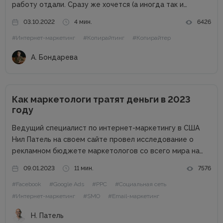
работу отдали. Сразу же хочется (а иногда так и
делают) написать заказчику, что «косившая болезнь»,
03.10.2022
4 мин.
6426
неожиданно появилась бабушка, которая в Австралии
#Интернет-маркетинг
#Копирайтинг
#Копирайтер
завещала...
А. Бондарева
Как маркетологи тратят деньги в 2023
году
Ведущий специалист по интернет-маркетингу в США
Нил Патель на своем сайте провел исследование о
рекламном бюджете маркетологов со всего мира на
2023 год. Поскольку экономика находится в
09.01.2023
11 мин.
7576
подвешенном состоянии из-за набирающей обороты
#Facebook
#Google Ads
#PPC
#Социальная сеть
инфляции, войны, роста процентных ставок и других
факторов,...
#Интернет-маркетинг
#SMO
#Email-маркетинг
Н. Патель