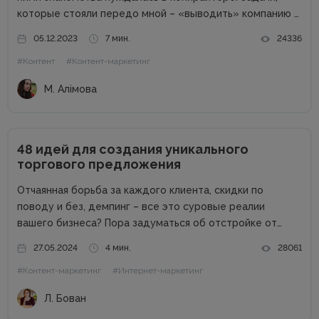
которые стояли передо мной – «выводить» компанию в
свет. Писать о компании и для компании. Задача
05.12.2023
7 мин.
24336
несколько размытая, но все же ясная – мне
#Контент
#Контент-маркетинг
предлагалась позиция...
М. Алімова
48 идей для создания уникального
торгового предложения
Отчаянная борьба за каждого клиента, скидки по
поводу и без, демпинг – все это суровые реалии
вашего бизнеса? Пора задуматься об отстройке от
конкурентов. Отстройка от конкурентов – это о том,
27.05.2024
4 мин.
28061
как выделиться среди аналогичных компаний, привлечь
#Контент-маркетинг
#Интернет-маркетинг
внимание к продуктам...
Л. Бован