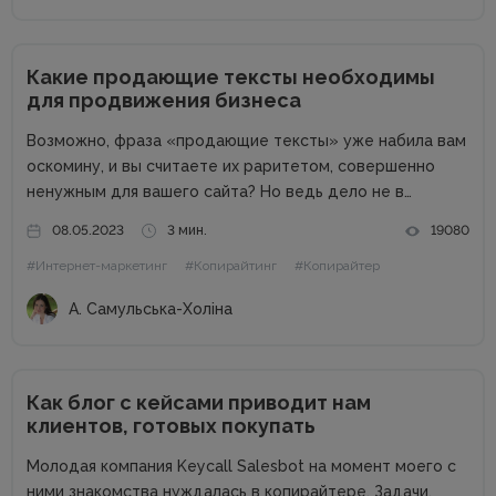
Какие продающие тексты необходимы
для продвижения бизнеса
Возможно, фраза «продающие тексты» уже набила вам
оскомину, и вы считаете их раритетом, совершенно
ненужным для вашего сайта? Но ведь дело не в
термине, дело в сути. Продающие тексты – это тексты,
08.05.2023
3 мин.
19080
которые помогают любому бизнес-сайту продавать. А
#Интернет-маркетинг
#Копирайтинг
#Копирайтер
называть их...
А. Самульська-Холіна
Как блог с кейсами приводит нам
клиентов, готовых покупать
Молодая компания Keycall Salesbot на момент моего с
ними знакомства нуждалась в копирайтере. Задачи,