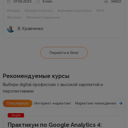
07.06.2023
8 мин.
34602
контент-маркетинге; какой инструментарий поможет в
#Google
#Google Analytics
#Целевая аудитория
#ROI
реализации контентной стратегии; что такое сценарий
и как его...
#Контент
#Контент-маркетинг
В. Кравченко
Перейти в блог
Рекомендуемые курсы
Выбери digital‑профессию с высокой зарплатой и
перспективами
Популярные
Интернет-маркетинг
Маркетинг-менеджмент
SE
Акция
Практикум по Google Analytics 4: