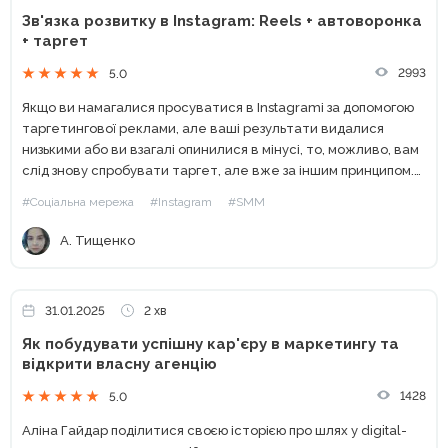
Зв'язка розвитку в Instagram: Reels + автоворонка
+ таргет
2993
5.0
Якщо ви намагалися просуватися в Instagramі за допомогою
таргетингової реклами, але ваші результати видалися
низькими або ви взагалі опинилися в мінусі, то, можливо, вам
слід знову спробувати таргет, але вже за іншим принципом.
Таргетингову рекламу в Instagram варто розглядати не...
#Соціальна мережа
#Instagram
#SMM
А. Тищенко
31.01.2025
2 хв
Як побудувати успішну кар'єру в маркетингу та
відкрити власну агенцію
1428
5.0
Аліна Гайдар поділитися своєю історією про шлях у digital-