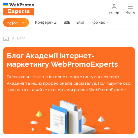
Меню
Увійти
Курси
Конференції
B2B
Блог
Про нас
Блог
Блог Академії інтернет-
маркетингу WebPromoExperts
Ексклюзивні статті з інтернет-маркетингу від лекторів
Академії та інших професіоналів своєї галузі. Поліпшуйте свої
знання та ставайте експертами разом з WebPromoExperts!