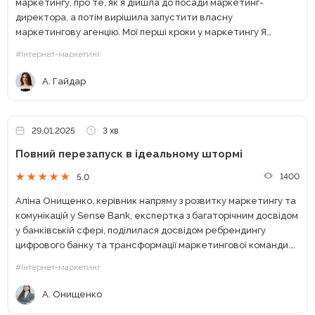
маркетингу, про те, як я дійшла до посади маркетинг-
директора, а потім вирішила запустити власну
маркетингову агенцію. Мої перші кроки у маркетингу Я
почала працювати у 2014 році в аграрній компанії. На той...
#Інтернет-маркетинг
А. Гайдар
29.01.2025
3 хв
Повний перезапуск в ідеальному штормі
1400
5.0
Аліна Онищенко, керівник напряму з розвитку маркетингу та
комунікацій у Sense Bank, експертка з багаторічним досвідом
у банківській сфері, поділилася досвідом ребрендингу
цифрового банку та трансформації маркетингової команди.
Інвестиція в креатив: як змінилася комунікаційна стратегія
#Інтернет-маркетинг
Ще у 2020 році ми...
А. Онищенко