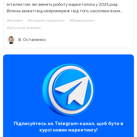
інтелектом, які змінять роботу маркетолога у 2025 році.
Вілена захваті від нейромереж і від того, наскільки вони
допомагають нам, маркетологам, пришвидшити роботу та
#Контент
#Інтернет-маркетинг
#Відеоконтент
зробити її більш...
#Штучний інтелект
В. Остапенко
Підписуйтесь на Telegram-канал, щоб бути в
курсі новин маркетингу!