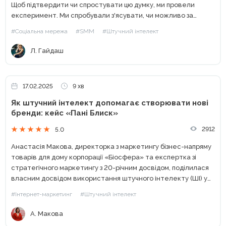
Щоб підтвердити чи спростувати цю думку, ми провели
експеримент. Ми спробували з'ясувати, чи можливо за
допомогою штучного інтелекту створити SMM-стратегію.
#Соціальна мережа
#SMM
#Штучний інтелект
SMM-стратегія – це дуже глобальний документ....
Л. Гайдаш
17.02.2025
9 хв
Як штучний інтелект допомагає створювати нові
бренди: кейс «Пані Блиск»
2912
5.0
Анастасія Макова, директорка з маркетингу бізнес-напряму
товарів для дому корпорації «Біосфера» та експертка зі
стратегічного маркетингу з 20-річним досвідом, поділилася
власним досвідом використання штучного інтелекту (ШІ) у
створенні нового бренду. На прикладі кейсу «Пані Блиск»
#Інтернет-маркетинг
#Штучний інтелект
розповіла, як сучасні технології допомагають...
А. Макова