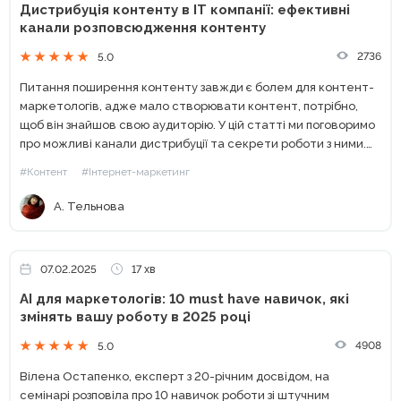
Дистрибуція контенту в IT компанії: ефективні
канали розповсюдження контенту
2736
5.0
Питання поширення контенту завжди є болем для контент-
маркетологів, адже мало створювати контент, потрібно,
щоб він знайшов свою аудиторію. У цій статті ми поговоримо
про можливі канали дистрибуції та секрети роботи з ними.
Побудова стратегії дистрибуції контенту Стратегія
#Контент
#Інтернет-маркетинг
розповсюдження контенту —...
А. Тельнова
07.02.2025
17 хв
AI для маркетологів: 10 must have навичок, які
змінять вашу роботу в 2025 році
4908
5.0
Вілена Остапенко, експерт з 20-річним досвідом, на
семінарі розповіла про 10 навичок роботи зі штучним