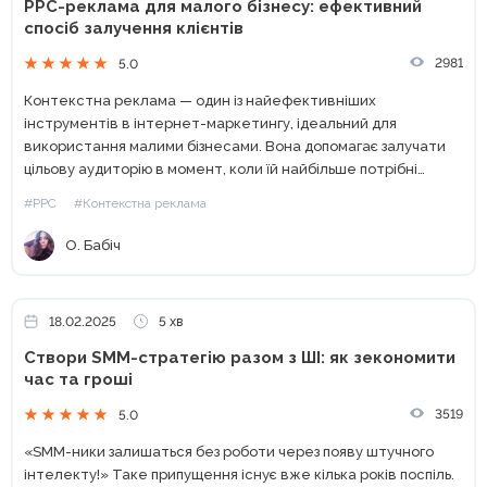
PPC-реклама для малого бізнесу: ефективний
спосіб залучення клієнтів
2981
5.0
Контекстна реклама — один із найефективніших
інструментів в інтернет-маркетингу, ідеальний для
використання малими бізнесами. Вона допомагає залучати
цільову аудиторію в момент, коли їй найбільше потрібні
пропоновані товари чи послуги. Реклама в пошуку —
#PPC
#Контекстна реклама
доступний і ефективний спосіб конкурувати з будь-якими...
О. Бабіч
18.02.2025
5 хв
Створи SMM-стратегію разом з ШІ: як зекономити
час та гроші
3519
5.0
«SMM-ники залишаться без роботи через появу штучного
інтелекту!» Таке припущення існує вже кілька років поспіль.