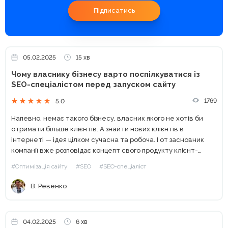
Підписатись
05.02.2025
15 хв
Чому власнику бізнесу варто поспілкуватися із
SEO-спеціалістом перед запуском сайту
1769
5.0
Напевно, немає такого бізнесу, власник якого не хотів би
отримати більше клієнтів. А знайти нових клієнтів в
інтернеті — ідея цілком сучасна та робоча. І от засновник
компанії вже розповідає концепт свого продукту клієнт-
менеджеру у вебстудії. На жаль, часто власники...
#Оптимізація сайту
#SEO
#SEO-спеціаліст
В. Ревенко
04.02.2025
6 хв