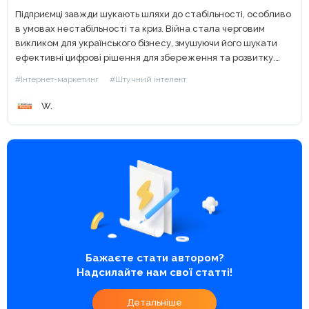
Підприємці завжди шукають шляхи до стабільності, особливо
в умовах нестабільності та криз. Війна стала черговим
викликом для українського бізнесу, змушуючи його шукати
ефективні цифрові рішення для збереження та розвитку.
Саме тому серія очних навчань «Цифрові рішення для
#Інтернет-маркетинг
#Штучний інтелект
стійкості бізнесу під...
W.
Бажаєте стати автором?
Надсилайте нам свої статті!
Детальніше