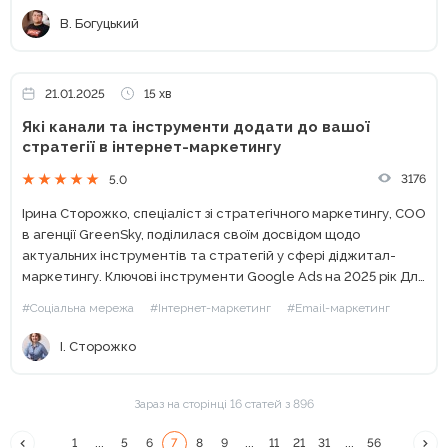
В. Богуцький
21.01.2025
15 хв
Які канали та інструменти додати до вашої
стратегії в інтернет-маркетингу
3176
5.0
Ірина Сторожко, спеціаліст зі стратегічного маркетингу, COO
в агенції GreenSky, поділилася своїм досвідом щодо
актуальних інструментів та стратегій у сфері діджитал-
маркетингу. Ключові інструменти Google Ads на 2025 рік Для
успішного використання Google Ads я завжди наголошую на
#Соціальна мережа
#Інтернет-маркетинг
#Email-маркетинг
трьох основних умовах:...
І. Сторожко
Зараз на сторінці 16 статей з 896
1
...
5
6
7
8
9
...
11
21
31
...
56