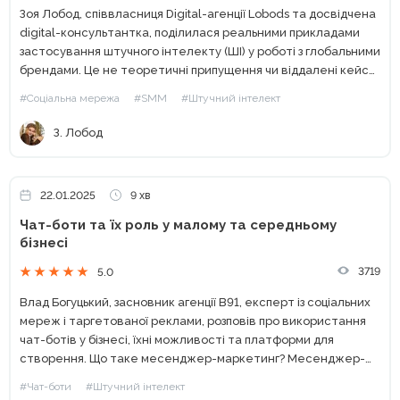
Зоя Лобод, співвласниця Digital-агенції Lobods та досвідчена
digital-консультантка, поділилася реальними прикладами
застосування штучного інтелекту (ШІ) у роботі з глобальними
брендами. Це не теоретичні припущення чи віддалені кейси,
а практичний досвід, який можна впроваджувати вже
#Соціальна мережа
#SMM
#Штучний інтелект
сьогодні. Зоя переконана, що ШІ може...
З. Лобод
22.01.2025
9 хв
Чат-боти та їх роль у малому та середньому
бізнесі
3719
5.0
Влад Богуцький, засновник агенції В91, експерт із соціальних
мереж і таргетованої реклами, розповів про використання
чат-ботів у бізнесі, їхні можливості та платформи для
створення. Що таке месенджер-маркетинг? Месенджер-
маркетинг — це комунікація з аудиторією через месенджери.
#Чат-боти
#Штучний інтелект
Сьогодні цей інструмент ігнорувати просто...