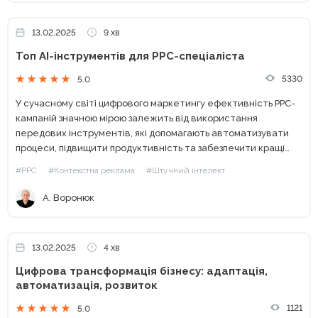
13.02.2025
9 хв
Топ AI-інструментів для PPC-спеціаліста
5330
5.0
У сучасному світі цифрового маркетингу ефективність PPC-
кампаній значною мірою залежить від використання
передових інструментів, які допомагають автоматизувати
процеси, підвищити продуктивність та забезпечити кращі
результати. Нижче представлено добірку з десяти
#PPC
#Контекстна реклама
#Штучний інтелект
найкращих інструментів, які стануть незамінними
помічниками для PPC-спеціаліста. 1. ChatGPT ChatGPT...
А. Воронюк
13.02.2025
4 хв
Цифрова трансформація бізнесу: адаптація,
автоматизація, розвиток
1121
5.0