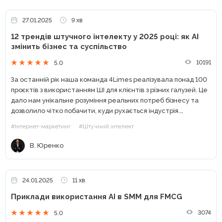
27.01.2025
9 хв
12 трендів штучного інтелекту у 2025 році: як AI
змінить бізнес та суспільство
10191
5.0
За останній рік наша команда 4Limes реалізувала понад 100
проєктів з використанням ШІ для клієнтів з різних галузей. Це
дало нам унікальне розуміння реальних потреб бізнесу та
дозволило чітко побачити, куди рухається індустрія.
Спираючись на наш практичний досвід та аналіз...
#Інтернет-маркетинг
#Штучний інтелект
В. Юренко
24.01.2025
11 хв
Приклади використання AI в SMM для FMCG
3074
5.0